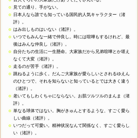
見ての通り、手がない。
日本人なら誰でも知っている国民的人気キャラクター（渚
評）。
はみ出しものはいない（渚評）。
いつでもみんな一緒で仲良し。時には喧嘩もするけれど、最
後はみんな仲良し（渚評）。
自分たちの生活に一生懸命。大家族だから兄弟喧嘩とか堪え
なくて大変（渚評）。
走るのが苦手（渚評）。
跳ねるように歩く。だんご大家族が愛らしいとされるゆえん
のひとつで、それを知らないと知っているとでは大きく違う
（渚評）。
老いてもしわくちゃにならない。お肌ツルツルのまんま（渚
評）。
単なる球体ではない。胸がきゅんとするような、すごく愛ら
しい曲線（渚評）。
いつだって可愛い。精神状況なんて関係なく、すごく愛らし
い（渚評）。