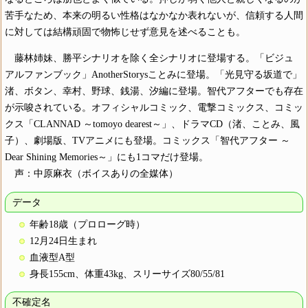
苦手なため、本来の明るい性格はなかなか表れないが、信頼する人間
に対しては結構頑固で物怖じせず意見を述べることも。
藤林姉妹、勝平シナリオを除く全シナリオに登場する。「ビジュ
アルファンブック」AnotherStorysことみに登場。「光見守る坂道で」
渚、ボタン、幸村、野球、銭湯、汐編に登場。智代アフターでも存在
が示唆されている。オフィシャルコミック、電撃コミックス、コミッ
クス「CLANNAD ～tomoyo dearest～」、ドラマCD（渚、ことみ、風
子）、劇場版、TVアニメにも登場。コミックス「智代アフター ～
Dear Shining Memories～」にも1コマだけ登場。
声：中原麻衣（ボイスありの全媒体）
データ
年齢18歳（プロローグ時）
12月24日生まれ
血液型A型
身長155cm、体重43kg、スリーサイズ80/55/81
不確定名