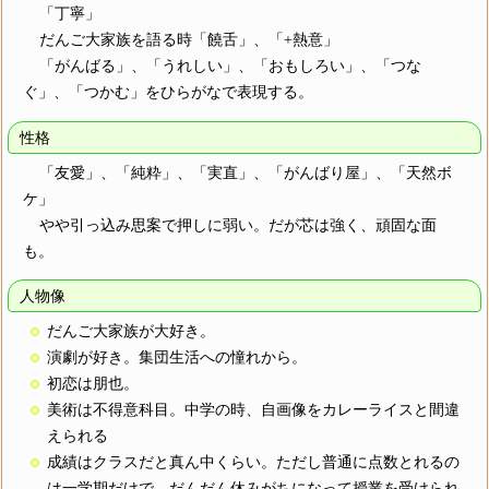
「丁寧」
だんご大家族を語る時「饒舌」、「+熱意」
「がんばる」、「うれしい」、「おもしろい」、「つな
ぐ」、「つかむ」をひらがなで表現する。
性格
「友愛」、「純粋」、「実直」、「がんばり屋」、「天然ボ
ケ」
やや引っ込み思案で押しに弱い。だが芯は強く、頑固な面
も。
人物像
だんご大家族が大好き。
演劇が好き。集団生活への憧れから。
初恋は朋也。
美術は不得意科目。中学の時、自画像をカレーライスと間違
えられる
成績はクラスだと真ん中くらい。ただし普通に点数とれるの
は一学期だけで、だんだん休みがちになって授業を受けられ