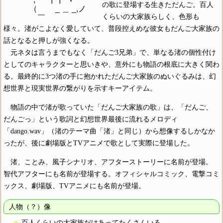
の歌に登場する生きただんご。百人
　　　 （　　 _ ＿ _,ノ

くらいの大家族らしく、色形も
様々。渚がこよなく愛していて、普段控えめな彼女もだんご大家族の
話となると押しが強くなる。
元ネタは言うまでもなく「だんご3兄弟」で、単なる渚の個性付け
としてのキャラクターと思いきや、意外にも物語の根底に大きく関わ
る。最終的に3つ渚の手に抱かれただんご大家族のぬいぐるみは、幻
想世界と現実世界の繋がりを示すキーアイテム。
物語の中で渚が歌っていた「だんご大家族の歌」は、「だんご、
だんごっ」という歌詞と幻想世界最後に流れるメロディ
「dango.wav」（渚のテーマ曲「渚」と同じ）から想像するしかなか
ったが、後に劇場版とTVアニメで歌として実際に登場した。
渚、ことみ、風子シナリオ、アフターストーリーに名前が登場。
智代アフターにも名前が登場する。オフィシャルコミック、電撃コミ
ックス、劇場版、TVアニメにも名前が登場。
人物（？）像
百人くらいの大家族だけあってたくさんいる。