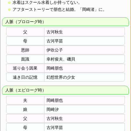
水着はスクール水着しか持ってない。
アフターストーリーで朋也と結婚。「岡崎渚」に。
人脈（プロローグ時）
父
古河秋生
母
古河早苗
恩師
伊吹公子
面識
幸村俊夫、磯貝
巡り会う因果
岡崎朋也
遠き日の記憶
幻想世界の少女
人脈（エピローグ時）
夫
岡崎朋也
娘
岡崎汐
父
古河秋生
母
古河早苗