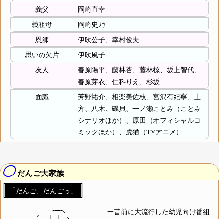
義父
岡崎直幸
義祖母
岡崎史乃
恩師
伊吹公子、幸村俊夫
思いの欠片
伊吹風子
友人
春原陽平、藤林杏、藤林椋、坂上智代、
春原芽衣、仁科りえ、杉坂
面識
芳野祐介、相楽美佐枝、宮沢有紀寧、土
方、八木、磯貝、一ノ瀬ことみ（ことみ
シナリオほか）、原田（オフィシャルコ
ミックほか）、虎猫（TVアニメ）
〇
だんご大家族
「だんご、だんごっ」
　　　　　　 -─-､

一昔前に大流行した幼児向け番組
　 　 　 , ´　┃┃ ヽ
