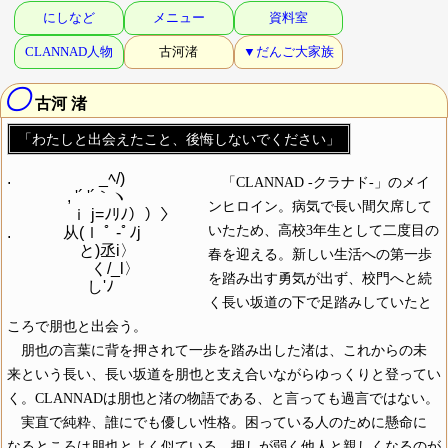
にしなど
メニュー
資料室
CLANNAD人物
古河渚
▼だんご大家族
〇
古河 渚
「わたしと出会えたこと、後悔しないでください」
.　　　　 　 _ﾍ/)

「CLANNAD -クラナド-」のメイ
　 　 　 , '´ '´｀ヽ

ンヒロイン。病気で長い間欠席して
　　　　ｉ j=ﾉﾘﾉ））〉

いたため、高校3年生として二度目の
.　　　 从(ｌ ﾟ -ﾟﾉj

　　　 　 と)丞i〉

春を迎える。新しい生活への第一歩
　　　　　 く/_l〉

を踏み出す勇気が出ず、校門へと続
く長い坂道の下で足踏みしていたと
ころで朋也と出会う。
朋也の言葉に背を押されて一歩を踏み出した渚は、これからの未
来という長い、長い坂道を朋也と支え合いながらゆっくりと登ってい
く。CLANNADは朋也と渚の物語である、と言っても過言ではない。
実直で純粋、誰にでも優しい性格。困っている人のために懸命に
なるところは朋也とよく似ている。押しが弱く他人と親しくなるのが