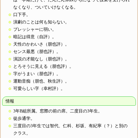
なくなり、ついていけなくなる。
口下手。
演劇のことは何も知らない。
プレッシャーに弱い。
暗記は得意（自評）。
天性のかわいさ（朋也評）。
センス最悪（朋也評）。
演説の才能なし（朋也評）。
とろそうに見える（朋也評）。
字がうまい（朋也評）。
運動音痴（朋也、秋生評）。
可愛らしい字（幸村評）。
情報
3年B組所属。窓際の前の席。二度目の3年生。
徒歩通学。
三度目の3年生では智代、仁科、杉坂、有紀寧（？）と別の
クラス。