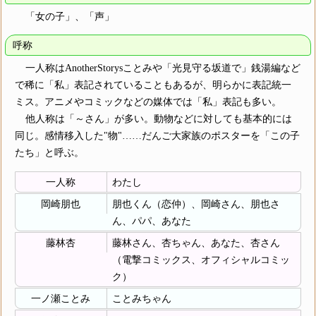
「女の子」、「声」
呼称
一人称はAnotherStorysことみや「光見守る坂道で」銭湯編など
で稀に「私」表記されていることもあるが、明らかに表記統一
ミス。アニメやコミックなどの媒体では「私」表記も多い。
他人称は「～さん」が多い。動物などに対しても基本的には
同じ。感情移入した"物"……だんご大家族のポスターを「この子
たち」と呼ぶ。
一人称
わたし
岡崎朋也
朋也くん（恋仲）、岡崎さん、朋也さ
ん、パパ、あなた
藤林杏
藤林さん、杏ちゃん、あなた、杏さん
（電撃コミックス、オフィシャルコミッ
ク）
一ノ瀬ことみ
ことみちゃん