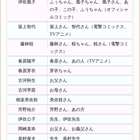
伊吹風子
ふぅちゃん、風子ちゃん、風子さん、あ
の子、この子、ふうちゃん（オフィシャ
ルコミック）
坂上智代
坂上さん、智代さん（電撃コミックス、
TVアニメ）
藤林椋
藤林さん、椋ちゃん、椋さん（電撃コミ
ックス）
春原陽平
春原さん、あの人（TVアニメ）
春原芽衣
芽衣ちゃん
古河秋生
お父さん
古河早苗
お母さん
相楽美佐枝
美佐枝さん
芳野祐介
芳野さん、あの方
伊吹公子
先生、伊吹先生
岡崎直幸
お父さん、お義父さん
幸村俊夫
先生、幸村先生