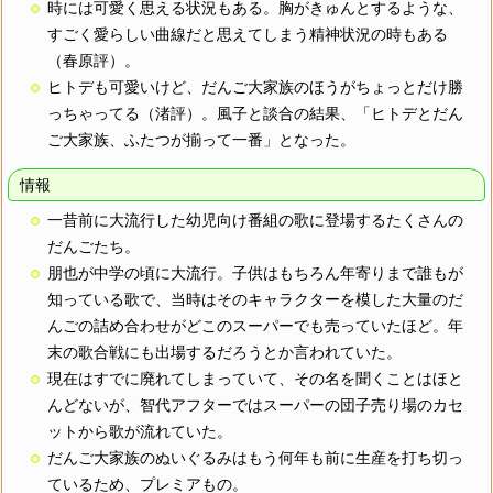
時には可愛く思える状況もある。胸がきゅんとするような、
すごく愛らしい曲線だと思えてしまう精神状況の時もある
（春原評）。
ヒトデも可愛いけど、だんご大家族のほうがちょっとだけ勝
っちゃってる（渚評）。風子と談合の結果、「ヒトデとだん
ご大家族、ふたつが揃って一番」となった。
情報
一昔前に大流行した幼児向け番組の歌に登場するたくさんの
だんごたち。
朋也が中学の頃に大流行。子供はもちろん年寄りまで誰もが
知っている歌で、当時はそのキャラクターを模した大量のだ
んごの詰め合わせがどこのスーパーでも売っていたほど。年
末の歌合戦にも出場するだろうとか言われていた。
現在はすでに廃れてしまっていて、その名を聞くことはほと
んどないが、智代アフターではスーパーの団子売り場のカセ
ットから歌が流れていた。
だんご大家族のぬいぐるみはもう何年も前に生産を打ち切っ
ているため、プレミアもの。