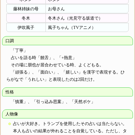
藤林姉妹の母
お母さん
冬木
冬木さん（光見守る坂道で）
伊吹風子
風子ちゃん（TVアニメ）
口調
「丁寧」
占いを語る時「饒舌」、「+熱意」
その場に朋也が居合わせている時、よくどもる。
「頑張る」、「面白い」、「嬉しい」を漢字で表現する。ひ
らがなで「うれしい」と表現したのは2回だけ。
性格
「慎重」、「引っ込み思案」、「天然ボケ」
人物像
占いが大好き。トランプを使用したその占いは当たらない。
本人も占いの結果が外れることを自覚している。ただし、タ