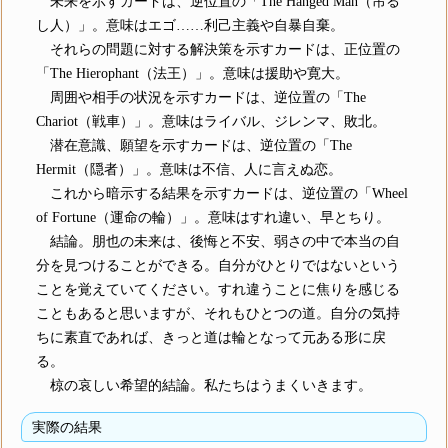
未来を示すカードは、逆位置の「The Hanged Man（吊る
し人）」。意味はエゴ……利己主義や自暴自棄。
それらの問題に対する解決策を示すカードは、正位置の
「The Hierophant（法王）」。意味は援助や寛大。
周囲や相手の状況を示すカードは、逆位置の「The
Chariot（戦車）」。意味はライバル、ジレンマ、敗北。
潜在意識、願望を示すカードは、逆位置の「The
Hermit（隠者）」。意味は不信、人に言えぬ恋。
これから暗示する結果を示すカードは、逆位置の「Wheel
of Fortune（運命の輪）」。意味はすれ違い、早とちり。
結論。朋也の未来は、後悔と不安、弱さの中で本当の自
分を見つけることができる。自分がひとりではないという
ことを覚えていてください。すれ違うことに焦りを感じる
こともあると思いますが、それもひとつの道。自分の気持
ちに素直であれば、きっと道は輪となって元ある形に戻
る。
椋の哀しい希望的結論。私たちはうまくいきます。
実際の結果