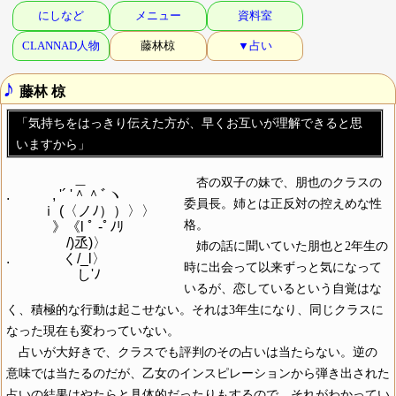
にしなど
メニュー
資料室
CLANNAD人物
藤林椋
▼占い
♪
藤林 椋
「気持ちをはっきり伝えた方が、早くお互いが理解できると思
いますから」
　　 　 　 ＿

杏の双子の妹で、朋也のクラスの
.　　　, '´ '＾＾ﾞヽ

委員長。姉とは正反対の控えめな性
　 　 ｉ (〈ノﾉ））〉〉

格。
　　　 》《l ﾟ -ﾟﾉﾘ

　　　　 /)丞)〉

姉の話に聞いていた朋也と2年生の
.　 　 　 く/_l〉

時に出会って以来ずっと気になって
いるが、恋しているという自覚はな
く、積極的な行動は起こせない。それは3年生になり、同じクラスに
なった現在も変わっていない。
占いが大好きで、クラスでも評判のその占いは当たらない。逆の
意味では当たるのだが、乙女のインスピレーションから弾き出された
占いの結果はやたらと具体的だったりもするので、それがわかってい