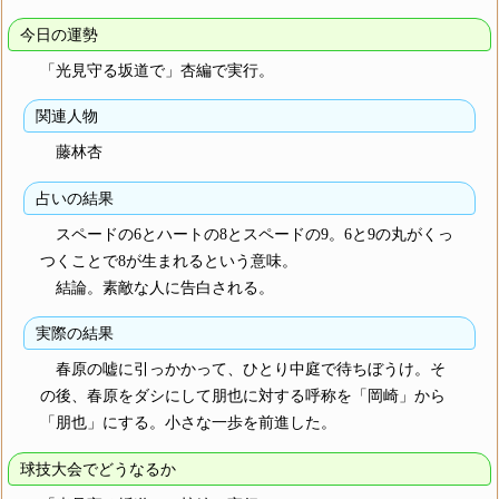
今日の運勢
「光見守る坂道で」杏編で実行。
関連人物
藤林杏
占いの結果
スペードの6とハートの8とスペードの9。6と9の丸がくっ
つくことで8が生まれるという意味。
結論。素敵な人に告白される。
実際の結果
春原の嘘に引っかかって、ひとり中庭で待ちぼうけ。そ
の後、春原をダシにして朋也に対する呼称を「岡崎」から
「朋也」にする。小さな一歩を前進した。
球技大会でどうなるか