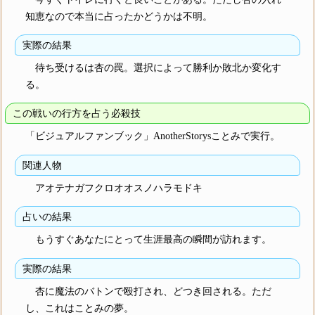
知恵なので本当に占ったかどうかは不明。
実際の結果
待ち受けるは杏の罠。選択によって勝利か敗北か変化す
る。
この戦いの行方を占う必殺技
「ビジュアルファンブック」AnotherStorysことみで実行。
関連人物
アオテナガフクロオオスノハラモドキ
占いの結果
もうすぐあなたにとって生涯最高の瞬間が訪れます。
実際の結果
杏に魔法のバトンで殴打され、どつき回される。ただ
し、これはことみの夢。