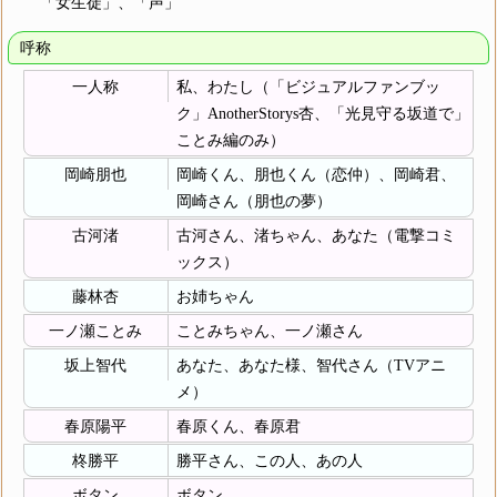
「女生徒」、「声」
呼称
一人称
私、わたし（「ビジュアルファンブッ
ク」AnotherStorys杏、「光見守る坂道で」
ことみ編のみ）
岡崎朋也
岡崎くん、朋也くん（恋仲）、岡崎君、
岡崎さん（朋也の夢）
古河渚
古河さん、渚ちゃん、あなた（電撃コミ
ックス）
藤林杏
お姉ちゃん
一ノ瀬ことみ
ことみちゃん、一ノ瀬さん
坂上智代
あなた、あなた様、智代さん（TVアニ
メ）
春原陽平
春原くん、春原君
柊勝平
勝平さん、この人、あの人
ボタン
ボタン