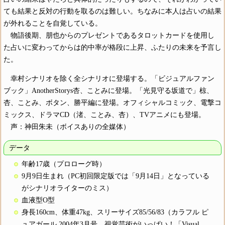
ても結果と反対の行動を取るのは難しい。ちなみに本人は占いの結果
が外れることを自覚している。
物語後期、朋也からのプレゼントであるタロットカードを使用し
た占いに変わってからは的中率が格段に上昇、ふたりの未来を予言し
た。
幸村シナリオを除く全シナリオに登場する。「ビジュアルファン
ブック」AnotherStorys杏、ことみに登場。「光見守る坂道で」椋、
杏、ことみ、ボタン、勝平編に登場。オフィシャルコミック、電撃コ
ミックス、ドラマCD（渚、ことみ、杏）、TVアニメにも登場。
声：神田朱未（ボイスありの全媒体）
データ
年齢17歳（プロローグ時）
9月9日生まれ（PC初回限定版では「9月14日」となっている
がシナリオライターのミス）
血液型O型
身長160cm、体重47kg、スリーサイズ85/56/83（カラフル ピ
ュアガール 2004年3月号、視覚芸術がいっぱい！「Visual