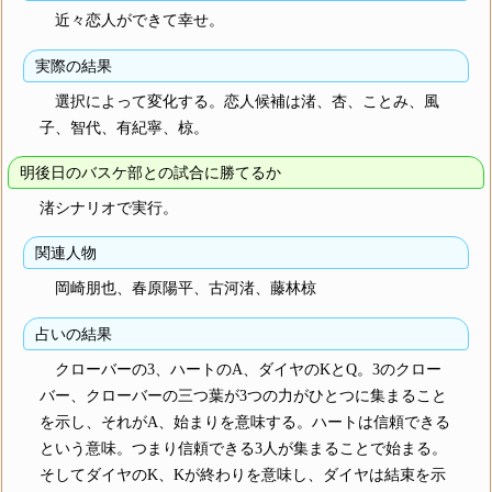
近々恋人ができて幸せ。
実際の結果
選択によって変化する。恋人候補は渚、杏、ことみ、風
子、智代、有紀寧、椋。
明後日のバスケ部との試合に勝てるか
渚シナリオで実行。
関連人物
岡崎朋也、春原陽平、古河渚、藤林椋
占いの結果
クローバーの3、ハートのA、ダイヤのKとQ。3のクロー
バー、クローバーの三つ葉が3つの力がひとつに集まること
を示し、それがA、始まりを意味する。ハートは信頼できる
という意味。つまり信頼できる3人が集まることで始まる。
そしてダイヤのK、Kが終わりを意味し、ダイヤは結束を示