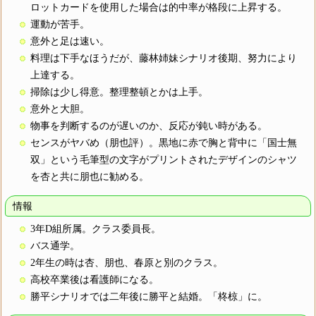
ロットカードを使用した場合は的中率が格段に上昇する。
運動が苦手。
意外と足は速い。
料理は下手なほうだが、藤林姉妹シナリオ後期、努力により
上達する。
掃除は少し得意。整理整頓とかは上手。
意外と大胆。
物事を判断するのが遅いのか、反応が鈍い時がある。
センスがヤバめ（朋也評）。黒地に赤で胸と背中に「国士無
双」という毛筆型の文字がプリントされたデザインのシャツ
を杏と共に朋也に勧める。
情報
3年D組所属。クラス委員長。
バス通学。
2年生の時は杏、朋也、春原と別のクラス。
高校卒業後は看護師になる。
勝平シナリオでは二年後に勝平と結婚。「柊椋」に。