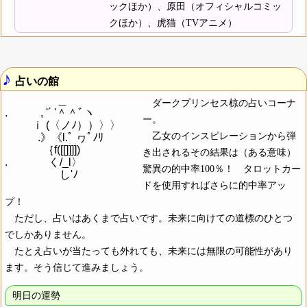
ックほか）、原田（オフィシャルコミッ
クほか）、虎猫（TVアニメ）
♪
占いの館
　　 　 　 ＿

ダークプリンセス椋の占いコーナ
.　　　, '´ '＾＾ﾞヽ

ー。
　 　 ｉ (〈ノﾉ））〉〉

乙女のインスピレーションから弾
　　　.》《l.ﾟ ヮﾟﾉﾘ

　　 　 ｛f([[]]]])

き出されるその結果は（ある意味）
.　 　 　 く/_l〉

驚異の的中率100％！ タロットカー
ドを使用すればさらに的中率アッ
プ！
ただし、占いはあくまで占いです。未来に向けての道標のひとつ
でしかありません。
たとえ占いが当たっても外れても、未来には無限の可能性があり
ます。そう信じて進みましょう。
明日の運勢