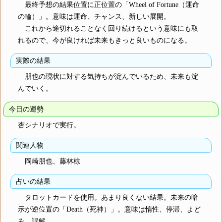
最終予想の結果位置に正位置の「Wheel of Fortune（運命
の輪）」。意味は運命、チャンス、新しい展開。
これから途切れることなく回り続けるという意味にも取
れるので、今が良ければ未来もきっと良いものになる。
実際の結果
朋也の現状に対する気持ちが淀んでいるため、未来も淀
んでいく。
今日の運勢
杏シナリオで実行。
関連人物
岡崎朋也、藤林椋
占いの結果
タロットカードを使用。あまり良くない結果。未来の暗
示が逆位置の「Death（死神）」。意味は惰性、停滞、よど
み、誤解。