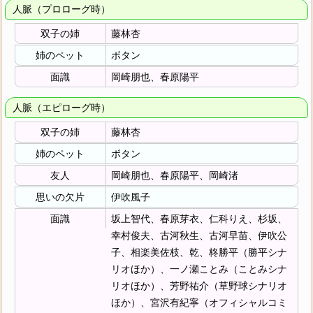
人脈（プロローグ時）
双子の姉
藤林杏
姉のペット
ボタン
面識
岡崎朋也、春原陽平
人脈（エピローグ時）
双子の姉
藤林杏
姉のペット
ボタン
友人
岡崎朋也、春原陽平、岡崎渚
思いの欠片
伊吹風子
面識
坂上智代、春原芽衣、仁科りえ、杉坂、
幸村俊夫、古河秋生、古河早苗、伊吹公
子、相楽美佐枝、乾、柊勝平（勝平シナ
リオほか）、一ノ瀬ことみ（ことみシナ
リオほか）、芳野祐介（草野球シナリオ
ほか）、宮沢有紀寧（オフィシャルコミ