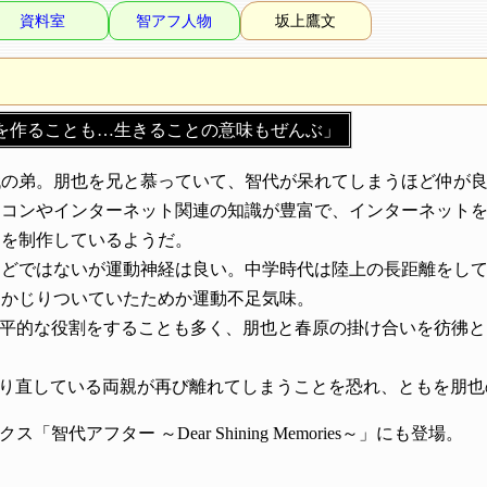
資料室
智アフ人物
坂上鷹文
を作ることも…生きることの意味もぜんぶ」
代の弟。朋也を兄と慕っていて、智代が呆れてしまうほど仲が
ソコンやインターネット関連の知識が豊富で、インターネット
ムを制作しているようだ。
ほどではないが運動神経は良い。中学時代は陸上の長距離をし
にかじりついていたためか運動不足気味。
原陽平的な役割をすることも多く、朋也と春原の掛け合いを彷彿
り直している両親が再び離れてしまうことを恐れ、ともを朋也
智代アフター ～Dear Shining Memories～」にも登場。