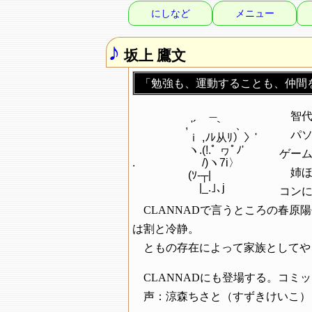
にしなど
メニュー
♪
坂上 鷹文
「勉強も、運動することも、仲間
　　　　 　 　 ＿

智
　　 　 　 , '´ 　 ｀ゝ、

パ
　　　　　ｉ ,ﾉﾚ从ﾘ）〉'

　　　　　ヽ.(!.ﾟ ヮﾟﾉ'

ゲー
.　　　　　　/)ヽ7i〉

姉
　 　 　 　 (ｿ‐┬|

コン
CLANNADで言うところの春
は割と冷静。
ともの存在によって家族としてや
CLANNADにも登場する。コミックス「
声：涼森ちさと（すずきけいこ）