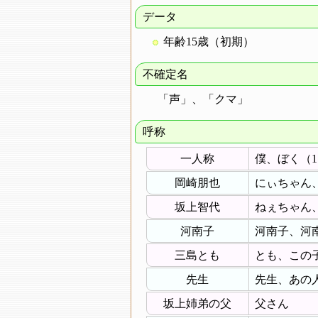
データ
年齢15歳（初期）
不確定名
「声」、「クマ」
呼称
一人称
僕、ぼく（
岡崎朋也
にぃちゃん
坂上智代
ねぇちゃん
河南子
河南子、河
三島とも
とも、この
先生
先生、あの
坂上姉弟の父
父さん