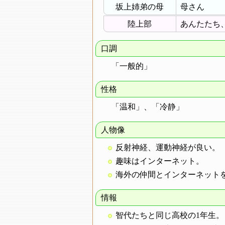
坂上姉弟の母
母さん
陸上部
あんたたち
口調
「一般的」
性格
「温和」、「冷静」
人物像
反射神経、運動神経が良い。
趣味はインターネット。
海外の仲間とインターネット
情報
智代たちと同じ高校の1年生。