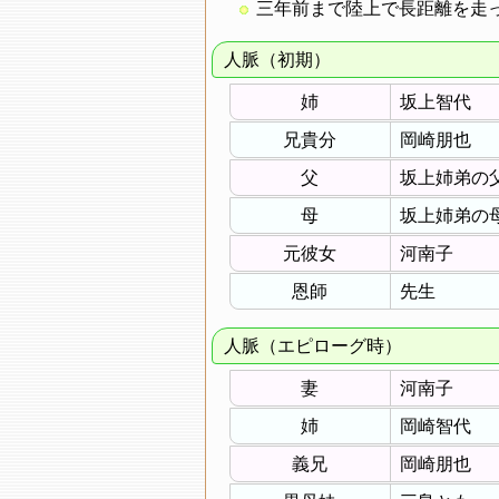
三年前まで陸上で長距離を走
人脈（初期）
姉
坂上智代
兄貴分
岡崎朋也
父
坂上姉弟の
母
坂上姉弟の
元彼女
河南子
恩師
先生
人脈（エピローグ時）
妻
河南子
姉
岡崎智代
義兄
岡崎朋也