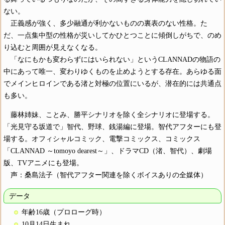
ない。
正義感が強く、多少融通が利かないものの裏表のない性格。た
だ、一点集中型の性格が災いしてかひとつことに傾倒しがちで、のめ
り込むと周囲が見えなくなる。
「なにもかも変わらずにはいられない」というCLANNADの物語の
中にあって唯一、変わりゆくものを止めようとする存在。あらゆる面
でメインヒロインである渚と対極の位置にいるが、潜在的には共通点
も多い。
藤林姉妹、ことみ、勝平シナリオを除く全シナリオに登場する。
「光見守る坂道で」智代、野球、銭湯編に登場。智代アフターにも登
場する。オフィシャルコミック、電撃コミックス、コミックス
「CLANNAD ～tomoyo dearest～」、ドラマCD（渚、智代）、劇場
版、TVアニメにも登場。
声：桑島法子（智代アフター関連を除くボイスありの全媒体）
データ
年齢16歳（プロローグ時）
10月14日生まれ