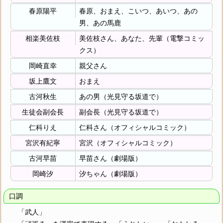
春原陽平
春原、おまえ、こいつ、あいつ、あの
男、あの馬鹿
相楽美佐枝
美佐枝さん、あなた、先輩（電撃コミッ
クス）
岡崎直幸
親父さん
坂上鷹文
おまえ
古河秋生
あの男（光見守る坂道で）
生徒会副会長
副会長（光見守る坂道で）
仁科りえ
仁科さん（オフィシャルコミック）
宮沢有紀寧
宮沢（オフィシャルコミック）
古河早苗
早苗さん（劇場版）
岡崎汐
汐ちゃん（劇場版）
口調
「武人」