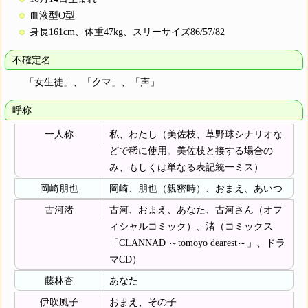
血液型O型
身長161cm、体重47kg、スリーサイズ86/57/82
不確定名
「女生徒」、「クマ」、「声」
呼称
一人称
私、わたし（美佐枝、草野球シナリオな
どで稀に使用。美佐枝と接する場合の
み、もしくは単なる表記統一ミス）
岡崎朋也
岡崎、朋也（親密時）、おまえ、あいつ
古河渚
古河、おまえ、あなた、古河さん（オフ
ィシャルコミック）、渚（コミックス
「CLANNAD ～tomoyo dearest～」、ドラ
マCD）
藤林杏
あなた
伊吹風子
おまえ、その子