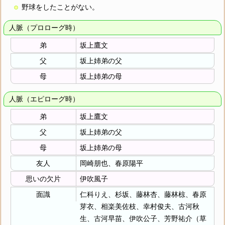
野球をしたことがない。
人脈（プロローグ時）
弟
坂上鷹文
父
坂上姉弟の父
母
坂上姉弟の母
人脈（エピローグ時）
弟
坂上鷹文
父
坂上姉弟の父
母
坂上姉弟の母
友人
岡崎朋也、春原陽平
思いの欠片
伊吹風子
面識
仁科りえ、杉坂、藤林杏、藤林椋、春原
芽衣、相楽美佐枝、幸村俊夫、古河秋
生、古河早苗、伊吹公子、芳野祐介（草