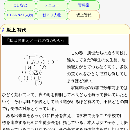
にしなど
メニュー
資料室
CLANNAD人物
智アフ人物
坂上智代
♪
坂上 智代
「私はおまえと一緒の春がいい」
　　　　 　 　 ＿

この春、朋也たちの通う高校に
　　 　 　 , '´r━｀ヘ、

編入してきた2年生の女生徒。運
　　　　　ｉ ,/ﾉノﾉ）〉〉'

動能力がとてつもなく高く、多数
　　　　　| ﾚ(l.ﾟ ｰﾟﾉ〉

　　　　 / ﾉ,く)丞)〉

の荒くれをひとりで打ち倒してし
　　 　 ( （ ( く/_l〉

まうほど強い。
家庭環境の影響で数年前までは
ひどく荒れていて、夜の町を徘徊して不良どもを狩って歩いていたと
いう。それは町の伝説として語り継がれるほど有名で、不良どもの間
では畏怖の対象となっている。
ある出来事をきっかけに自分を変え、進学校であるこの学校で目
標を達成するために生徒会長を目指している。本人は女の子らしく振
る舞っているつもりなのだが、その高すぎる身体能力を隠し切れてい