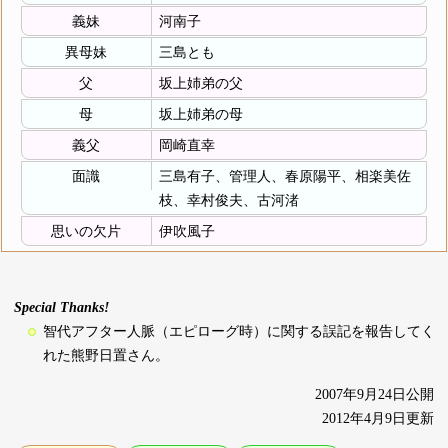
義妹
河南子
異母妹
三島とも
父
坂上姉弟の父
母
坂上姉弟の母
義父
岡崎直幸
面識
三島有子、管理人、春原陽平、相楽美佐
枝、幸村俊夫、古河渚
思いの欠片
伊吹風子
Special Thanks!
智代アフター人脈（エピローグ時）に関する誤記を報告してく
れた熊野日置さん。
2007年9月24日公開
2012年4月9日更新