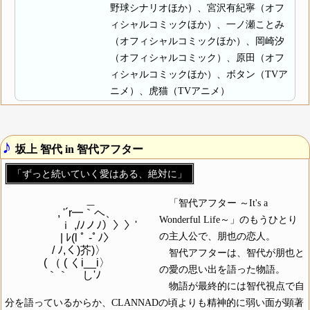
野球シナリオほか）、宮沢有紀寧（オフ
ィシャルコミックほか）、一ノ瀬ことみ
（オフィシャルコミックほか）、岡崎汐
（オフィシャルコミック）、原田（オフ
ィシャルコミックほか）、ボタン（TVア
ニメ）、虎猫（TVアニメ）
♪
坂上 智代 in 智代アフター
「ずっと続いていく愛はある、絶対に」
　　　　　　　 ＿

「智代アフター ～It's a
　　 　 　 , '´r━｀ヘ、

Wonderful Life～」のもうひとり
　　　　　ｉ ,/ﾉノﾉ）〉〉'

の主人公で、朋也の恋人。
　　　　　| ﾚ(l ﾟ -ﾟﾉ〉

　　　　 / ﾉ,く)芥)〉

智代アフターは、智代が朋也と
　　 　 ( （ ( くi__i〉

の愛の思い出を語った物語。
物語が最終的には智代視点で自
分を語っているからか、CLANNADの頃よりも精神的に弱い面が顕著