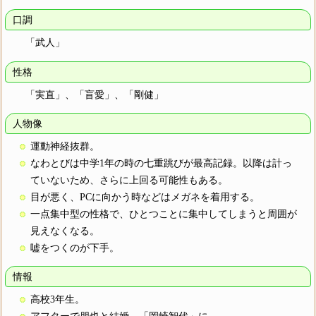
口調
「武人」
性格
「実直」、「盲愛」、「剛健」
人物像
運動神経抜群。
なわとびは中学1年の時の七重跳びが最高記録。以降は計っ
ていないため、さらに上回る可能性もある。
目が悪く、PCに向かう時などはメガネを着用する。
一点集中型の性格で、ひとつことに集中してしまうと周囲が
見えなくなる。
嘘をつくのが下手。
情報
高校3年生。