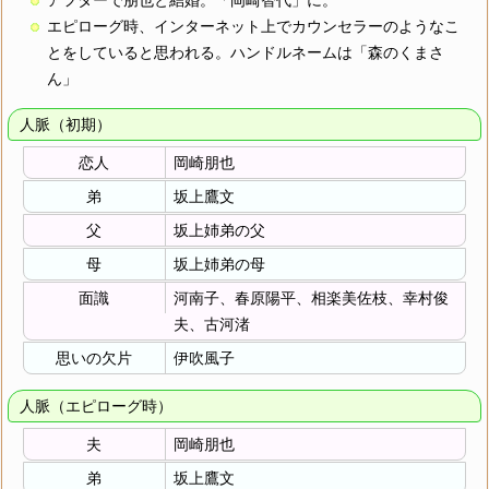
アフターで朋也と結婚。「岡崎智代」に。
エピローグ時、インターネット上でカウンセラーのようなこ
とをしていると思われる。ハンドルネームは「森のくまさ
ん」
人脈（初期）
恋人
岡崎朋也
弟
坂上鷹文
父
坂上姉弟の父
母
坂上姉弟の母
面識
河南子、春原陽平、相楽美佐枝、幸村俊
夫、古河渚
思いの欠片
伊吹風子
人脈（エピローグ時）
夫
岡崎朋也
弟
坂上鷹文