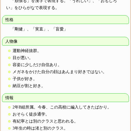
「頑張る」を漢字で表現する。「うれしい」、「おもしろ
い」をひらがなで表現する。
性格
「剛健」、「実直」、「盲愛」
人物像
運動神経抜群。
目が悪い。
容姿に少しだけ自信あり。
メガネをかけた自分の顔はあんまり好きではない。
子供が好き。
納豆が割と好き。
情報
2年B組所属。今春、この高校に編入してきたばかり。
おそらく徒歩通学。
有紀寧とは別のクラスと思われる。
3年生の時は渚と別のクラス。