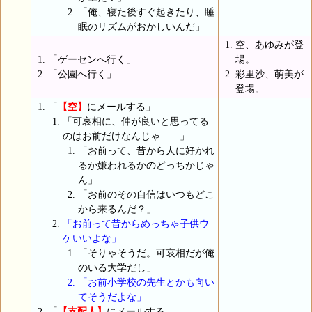
「俺、寝た後すぐ起きたり、睡
眠のリズムがおかしいんだ」
空、あゆみが登
「ゲーセンへ行く」
場。
「公園へ行く」
彩里沙、萌美が
登場。
「
【空】
にメールする」
「可哀相に、仲が良いと思ってる
のはお前だけなんじゃ……」
「お前って、昔から人に好かれ
るか嫌われるかのどっちかじゃ
ん」
「お前のその自信はいつもどこ
から来るんだ？」
「お前って昔からめっちゃ子供ウ
ケいいよな」
「そりゃそうだ。可哀相だが俺
のいる大学だし」
「お前小学校の先生とかも向い
てそうだよな」
「
【支配人】
にメールする」