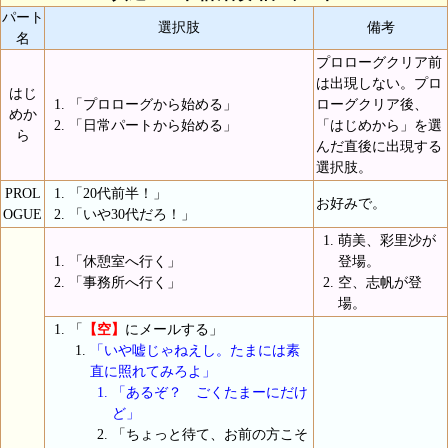
パート
選択肢
備考
名
プロローグクリア前
は出現しない。プロ
はじ
「プロローグから始める」
ローグクリア後、
めか
「日常パートから始める」
「はじめから」を選
ら
んだ直後に出現する
選択肢。
PROL
「20代前半！」
お好みで。
OGUE
「いや30代だろ！」
萌美、彩里沙が
「休憩室へ行く」
登場。
「事務所へ行く」
空、志帆が登
場。
「
【空】
にメールする」
「いや嘘じゃねえし。たまには素
直に照れてみろよ」
「あるぞ？ ごくたまーにだけ
ど」
「ちょっと待て、お前の方こそ