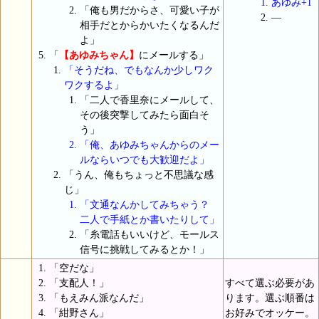
あゆみ+1
「俺も男だからさ、可愛い子が
―
相手だとからかいたくなるんだ
よ」
「
【あゆみちゃん】
にメールする」
「そうだね、でもなんか少しワク
ワクするよ」
「二人で香里奈にメールして、
その後突撃してみたら面白そ
う」
「俺、あゆみちゃんからのメー
ルならいつでも大歓迎だよ」
「うん、俺もちょっと不思議な感
じ」
「文通なんかしてみちゃう？
二人で手紙とか書いたりして」
「糸電話もいいけど、モールス
信号に挑戦してみるとか！」
「空だな」
「支配人！」
すべて選ぶ必要があ
「もえみん派なんだ」
ります。選ぶ順番は
「紺野さん」
お好みでオッケー。