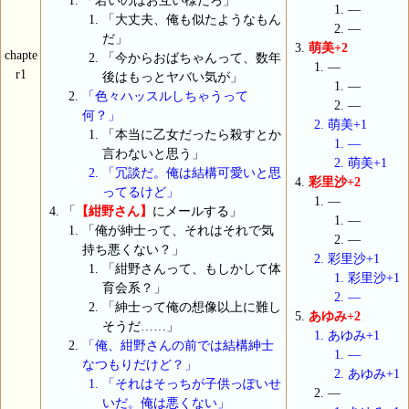
「若いのはお互い様だろ」
―
「大丈夫、俺も似たようなもん
―
だ」
萌美+2
chapte
「今からおばちゃんって、数年
―
r1
後はもっとヤバい気が」
―
「色々ハッスルしちゃうって
―
何？」
萌美+1
「本当に乙女だったら殺すとか
―
言わないと思う」
萌美+1
「冗談だ。俺は結構可愛いと思
彩里沙+2
ってるけど」
―
「
【紺野さん】
にメールする」
―
「俺が紳士って、それはそれで気
―
持ち悪くない？」
彩里沙+1
「紺野さんって、もしかして体
彩里沙+1
育会系？」
―
「紳士って俺の想像以上に難し
あゆみ+2
そうだ……」
あゆみ+1
「俺、紺野さんの前では結構紳士
―
なつもりだけど？」
あゆみ+1
「それはそっちが子供っぽいせ
―
いだ。俺は悪くない」