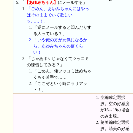
「
【あゆみちゃん】
にメールする」
「ごめん、あゆみちゃんにはやっ
ぱそのままでいて欲しい
ッ……！」
「逆にメールすると凹んだりす
る人っている？」
「いや俺の方が元気になるか
ら。あゆみちゃんの倍くら
い！」
「じゃあボケじゃなくてツッコミ
の練習してみる？」
「ごめん、俺ツッコミはめちゃ
くちゃ苦手で……」
「ここぞという時にラリアッ
ト！」
空編確定選択
肢。空の好感度
が16～19の場合
のみ出現。
萌美編確定選択
肢。萌美の好感