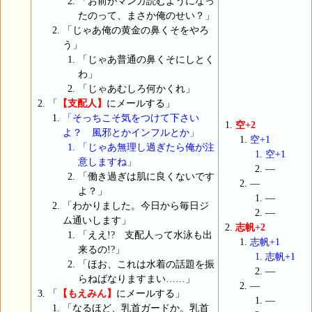
「お前がマンガ読むようになっ
たのって、まさか俺のせい？」
「じゃあ俺の黄金の鼻くそをやろ
う」
「じゃあ普通の鼻くそにしとく
わ」
「じゃあむしろ何かくれ」
「
【支配人】
にメールする」
「そっちこそ気をつけて下さい
空+2
よ？ 風邪とかインフルとか」
空+1
「じゃあ無理し過ぎたら俺が注
空+1
意しますね」
―
「働き過ぎは肌に良くないです
―
よ？」
―
「わかりました。今日から毎日ジ
―
ム通いします」
志帆+2
「ええ!? 支配人って水泳も出
志帆+1
来るの!?」
志帆+1
「ほお、これは水着の話題を振
―
らねばなりますまい……」
―
「
【もえみん】
にメールする」
―
「なるほど、乳首ガードか。乳首