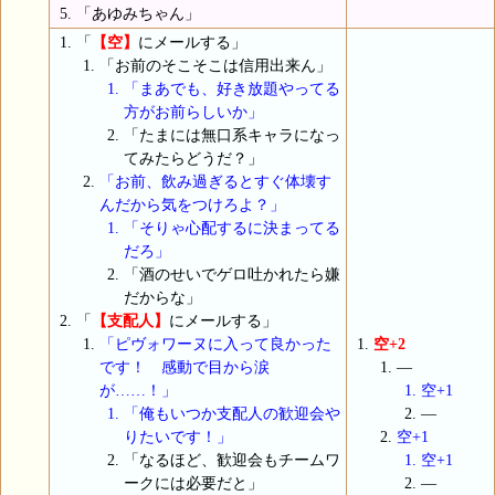
「あゆみちゃん」
「
【空】
にメールする」
「お前のそこそこは信用出来ん」
「まあでも、好き放題やってる
方がお前らしいか」
「たまには無口系キャラになっ
てみたらどうだ？」
「お前、飲み過ぎるとすぐ体壊す
んだから気をつけろよ？」
「そりゃ心配するに決まってる
だろ」
「酒のせいでゲロ吐かれたら嫌
だからな」
「
【支配人】
にメールする」
「ピヴォワーヌに入って良かった
空+2
です！ 感動で目から涙
―
が……！」
空+1
「俺もいつか支配人の歓迎会や
―
りたいです！」
空+1
「なるほど、歓迎会もチームワ
空+1
ークには必要だと」
―