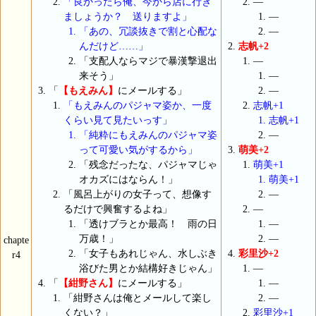
「良かったら俺、今から店に行き
―
ましょうか？ 送りますよ」
―
「あの、冗談抜きで割と心配な
―
んだけど……」
志帆+2
「支配人ならマジで暴漢撃退出
―
来そう」
―
「
【もえみん】
にメールする」
―
「もえみんのパジャマ姿か、一度
志帆+1
くらい見て見たいっす」
志帆+1
「純粋にもえみんのパジャマ姿
―
って可愛い気がするから」
萌美+2
「残念だったな、パジャマじゃ
萌美+1
オカズにはならん！」
萌美+1
「風呂上がりの女子って、想像す
―
るだけで興奮するよね」
―
「透けブラとか最高！ 雨の日
―
万歳！」
―
chapte
「女子もあれじゃん、水しぶき
彩里沙+2
r4
浴びた男とか結構好きじゃん」
―
「
【紺野さん】
にメールする」
―
「紺野さんは俺とメールして楽し
―
くない？」
彩里沙+1