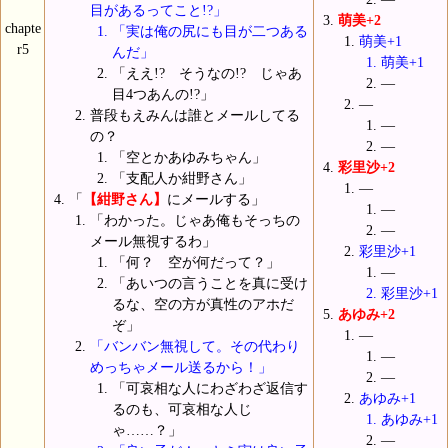
目があるってこと!?」
萌美+2
chapte
「実は俺の尻にも目が二つある
萌美+1
r5
んだ」
萌美+1
「ええ!? そうなの!? じゃあ
―
目4つあんの!?」
―
普段もえみんは誰とメールしてる
―
の？
―
「空とかあゆみちゃん」
彩里沙+2
「支配人か紺野さん」
―
「
【紺野さん】
にメールする」
―
「わかった。じゃあ俺もそっちの
―
メール無視するわ」
彩里沙+1
「何？ 空が何だって？」
―
「あいつの言うことを真に受け
彩里沙+1
るな、空の方が真性のアホだ
あゆみ+2
ぞ」
―
「バンバン無視して。その代わり
―
めっちゃメール送るから！」
―
「可哀相な人にわざわざ返信す
あゆみ+1
るのも、可哀相な人じ
あゆみ+1
ゃ……？」
―