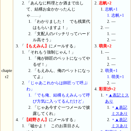
「あんなに料理とか酒まで出し
志帆+2
て、結構お金かかったんじ
志帆+1
ゃ……」
志帆+1
「わかりました！ でも残業代
―
はもらいますよ！」
―
「支配人のバッチリってハード
―
ル高そう」
―
「
【もえみん】
にメールする」
萌美+2
「それもう強制じゃん！」
―
「俺が師匠のペットになってや
―
るぜ！」
―
chapte
「もえみん、俺のペットになっ
萌美+1
r2
てよ」
萌美+1
「じゃあこれからは師匠って呼ぶ
―
わ」
彩里沙+2
「でも俺、結構もえみんって呼
▲表記ミス
＊
び方気に入ってるんだけど」
あり
「じゃあ今すぐ一つメールで披
▲表記
＊
露してくれ」
ミスあり
「
【紺野さん】
にメールする」
▲表記
＊
「嘘かよ！ このお茶目さん
ミスあり