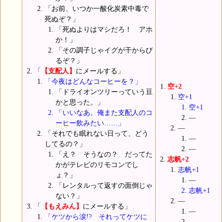
「お前、いつか一酸化炭素中毒で
死ぬぞ？」
「死ぬよりはマシだろ！ アホ
か！」
「その調子じゃイグが干からび
るぞ？」
「
【支配人】
にメールする」
「今夜はどんなコーヒーを？」
空+2
「ドライオンツリーっていう豆
空+1
かと思った。」
空+1
「いいなあ。俺また支配人のコ
―
ーヒー飲みたい……」
―
「それでも眠れない日って、どう
―
してるの？」
―
「え？ そうなの？ だってた
志帆+2
かがテレビのリモコンでし
志帆+1
ょ？」
―
「レンタルって返すの面倒じゃ
志帆+1
ない？」
―
「
【もえみん】
にメールする」
―
「ケツから涙!? それってケツに
―