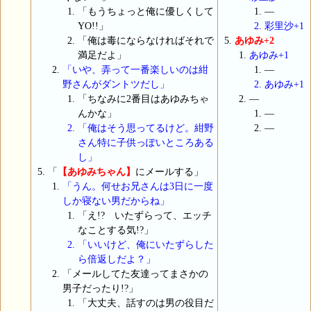
「もうちょっと俺に優しくして
―
YO!!」
彩里沙+1
「俺は毒にならなければそれで
あゆみ+2
満足だよ」
あゆみ+1
「いや、弄って一番楽しいのは紺
―
野さんがダントツだし」
あゆみ+1
「ちなみに2番目はあゆみちゃ
―
んかな」
―
「俺はそう思ってるけど。紺野
―
さん特に子供っぽいところある
し」
「
【あゆみちゃん】
にメールする」
「うん。何せお兄さんは3日に一度
しか寝ない男だからね」
「え!? いたずらって、エッチ
なことする気!?」
「いいけど、俺にいたずらした
ら倍返しだよ？」
「メールしてた友達ってまさかの
男子だったり!?」
「大丈夫、話すのは男の役目だ