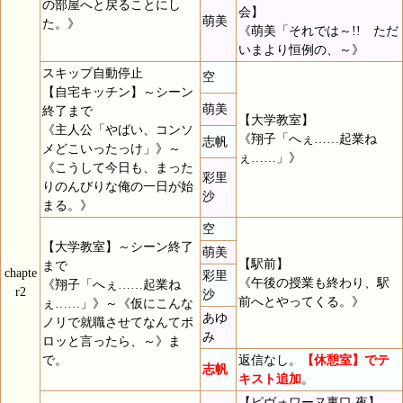
の部屋へと戻ることにし
会】
萌美
た。》
《萌美「それでは～!! ただ
いまより恒例の、～》
スキップ自動停止
空
【自宅キッチン】～シーン
萌美
終了まで
【大学教室】
《主人公「やばい、コンソ
《翔子「へぇ……起業ね
志帆
メどこいったっけ」》～
ぇ……」》
《こうして今日も、まった
彩里
りのんびりな俺の一日が始
沙
まる。》
空
【大学教室】～シーン終了
萌美
【駅前】
まで
chapte
彩里
《午後の授業も終わり、駅
《翔子「へぇ……起業ね
r2
沙
前へとやってくる。》
ぇ……」》～《仮にこんな
あゆ
ノリで就職させてなんてポ
み
ロッと言ったら、～》ま
で。
返信なし。
【休憩室】でテ
志帆
キスト追加
。
【ピヴォワーヌ裏口 夜】