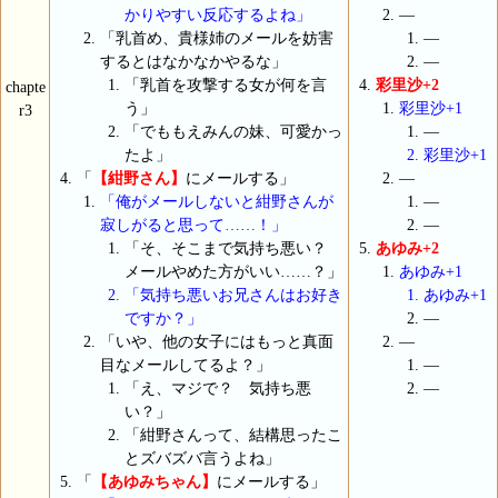
かりやすい反応するよね」
―
「乳首め、貴様姉のメールを妨害
―
するとはなかなかやるな」
―
「乳首を攻撃する女が何を言
彩里沙+2
chapte
う」
彩里沙+1
r3
「でももえみんの妹、可愛かっ
―
たよ」
彩里沙+1
「
【紺野さん】
にメールする」
―
「俺がメールしないと紺野さんが
―
寂しがると思って……！」
―
「そ、そこまで気持ち悪い？
あゆみ+2
メールやめた方がいい……？」
あゆみ+1
「気持ち悪いお兄さんはお好き
あゆみ+1
ですか？」
―
「いや、他の女子にはもっと真面
―
目なメールしてるよ？」
―
「え、マジで？ 気持ち悪
―
い？」
「紺野さんって、結構思ったこ
とズバズバ言うよね」
「
【あゆみちゃん】
にメールする」