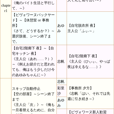
人くんと知り合い～》
《俺のバイト生活と平行し
chapte
て、～》
r1
【ピヴォワーヌバックヤー
ド】～【休憩室 or 事務
所】
あゆ
【自宅脱衣所 夜】
《さて、どうするか？》～
み
主人公「ふぃ～」
選択肢後、シーン終了ま
で。
【自宅2階廊下 夜】～【自
宅キッチン 夜】
【自宅2階廊下 夜】
《主人公（あれ……？）》
志帆
《主人公（ひぃぃ、やっぱ
～《例えお節介だと思われ
夜は冷えるな……）》
ても、俺はもう少しだけ今
のあゆみちゃんに～》
志帆
彩里
【事務所 夕方】
スキップ自動停止
沙
《志帆「はい、それでは先
【空の部屋】～シーン終了
週に引き続き～》
まで
あゆ
《主人公「次」》～《俺も
み
一旦着替えるために、自分
【ピヴォワーヌ新人歓迎