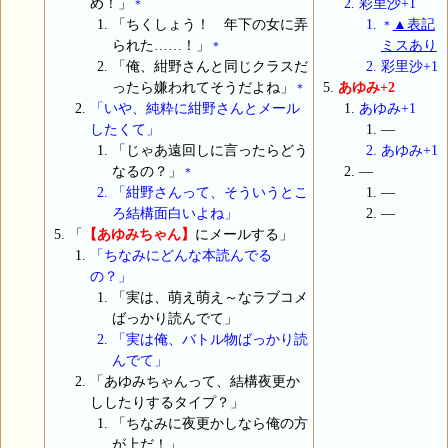
め！」
彩里沙+1
＊
「ちくしょう！ 年下の女に弄
▲表記
＊
られた……！」
ミスあり
＊
「俺、紺野さんと同じクラスだ
彩里沙+1
ったら嫌われてそうだよね」
あゆみ+2
＊
「いや、純粋に紺野さんとメール
あゆみ+1
したくて」
―
「じゃあ遠回しに言ったらどう
あゆみ+1
なるの？」
―
＊
「紺野さんって、そういうとこ
―
ろ結構面白いよね」
―
「
【あゆみちゃん】
にメールする」
「ちなみにどんな本読んでる
の？」
「実は、萌え萌え～なラブコメ
ばっかり読んでて」
「実は俺、バトル物ばっかり読
んでて」
「あゆみちゃんって、結構夜更か
ししたりするタイプ？」
「ちなみに夜更かしなら俺の方
が上だ！」