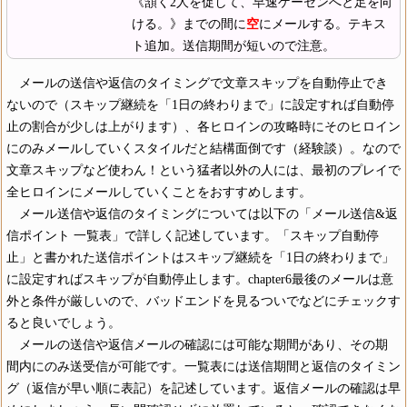
《頷く2人を促して、早速ゲーセンへと足を向
ける。》までの間に
空
にメールする。テキス
ト追加。送信期間が短いので注意。
メールの送信や返信のタイミングで文章スキップを自動停止でき
ないので（スキップ継続を「1日の終わりまで」に設定すれば自動停
止の割合が少しは上がります）、各ヒロインの攻略時にそのヒロイン
にのみメールしていくスタイルだと結構面倒です（経験談）。なので
文章スキップなど使わん！という猛者以外の人には、最初のプレイで
全ヒロインにメールしていくことをおすすめします。
メール送信や返信のタイミングについては以下の「メール送信&返
信ポイント 一覧表」で詳しく記述しています。「スキップ自動停
止」と書かれた送信ポイントはスキップ継続を「1日の終わりまで」
に設定すればスキップが自動停止します。chapter6最後のメールは意
外と条件が厳しいので、バッドエンドを見るついでなどにチェックす
ると良いでしょう。
メールの送信や返信メールの確認には可能な期間があり、その期
間内にのみ送受信が可能です。一覧表には送信期間と返信のタイミン
グ（返信が早い順に表記）を記述しています。返信メールの確認は早