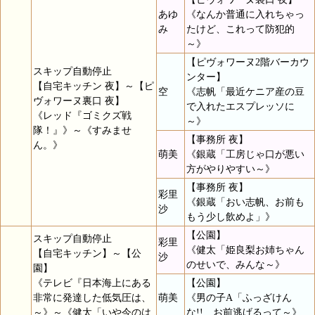
あゆ
《なんか普通に入れちゃっ
み
たけど、これって防犯的
～》
【ピヴォワーヌ2階バーカウ
スキップ自動停止
ンター】
【自宅キッチン 夜】～【ピ
空
《志帆「最近ケニア産の豆
ヴォワーヌ裏口 夜】
で入れたエスプレッソに
《レッド『ゴミクズ戦
～》
隊！』》～《すみませ
【事務所 夜】
ん。》
萌美
《銀蔵「工房じゃ口が悪い
方がやりやすい～》
【事務所 夜】
彩里
《銀蔵「おい志帆、お前も
沙
もう少し飲めよ」》
【公園】
スキップ自動停止
彩里
《健太「姫良梨お姉ちゃん
【自宅キッチン】～【公
沙
のせいで、みんな～》
園】
《テレビ『日本海上にある
【公園】
非常に発達した低気圧は、
萌美
《男の子A「ふっざけん
～》～《健太「いや今のは
な!! お前逃げるって～》