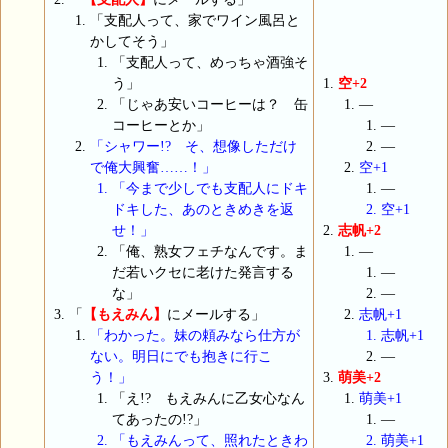
「支配人って、家でワイン風呂と
かしてそう」
「支配人って、めっちゃ酒強そ
う」
空+2
「じゃあ安いコーヒーは？ 缶
―
コーヒーとか」
―
「シャワー!? そ、想像しただけ
―
で俺大興奮……！」
空+1
「今まで少しでも支配人にドキ
―
ドキした、あのときめきを返
空+1
せ！」
志帆+2
「俺、熟女フェチなんです。ま
―
だ若いクセに老けた発言する
―
な」
―
「
【もえみん】
にメールする」
志帆+1
「わかった。妹の頼みなら仕方が
志帆+1
ない。明日にでも抱きに行こ
―
う！」
萌美+2
「え!? もえみんに乙女心なん
萌美+1
てあったの!?」
―
「もえみんって、照れたときわ
萌美+1