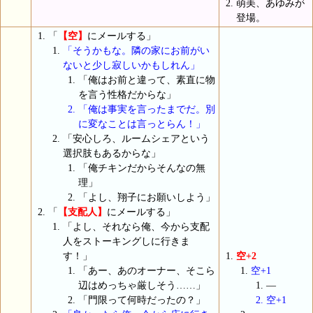
萌美、あゆみが
登場。
「
【空】
にメールする」
「そうかもな。隣の家にお前がい
ないと少し寂しいかもしれん」
「俺はお前と違って、素直に物
を言う性格だからな」
「俺は事実を言ったまでだ。別
に変なことは言っとらん！」
「安心しろ、ルームシェアという
選択肢もあるからな」
「俺チキンだからそんなの無
理」
「よし、翔子にお願いしよう」
「
【支配人】
にメールする」
「よし、それなら俺、今から支配
人をストーキングしに行きま
す！」
空+2
「あー、あのオーナー、そこら
空+1
辺はめっちゃ厳しそう……」
―
「門限って何時だったの？」
空+1