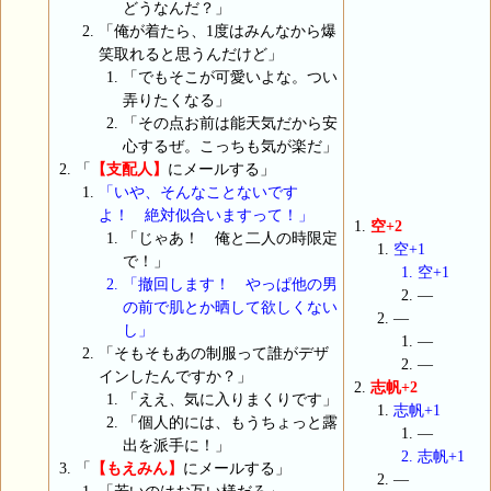
どうなんだ？」
「俺が着たら、1度はみんなから爆
笑取れると思うんだけど」
「でもそこが可愛いよな。つい
弄りたくなる」
「その点お前は能天気だから安
心するぜ。こっちも気が楽だ」
「
【支配人】
にメールする」
「いや、そんなことないです
よ！ 絶対似合いますって！」
空+2
「じゃあ！ 俺と二人の時限定
空+1
で！」
空+1
「撤回します！ やっぱ他の男
―
の前で肌とか晒して欲しくない
―
し」
―
「そもそもあの制服って誰がデザ
―
インしたんですか？」
志帆+2
「ええ、気に入りまくりです」
志帆+1
「個人的には、もうちょっと露
―
出を派手に！」
志帆+1
「
【もえみん】
にメールする」
―