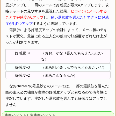
度がアップし、一回のメールで好感度が最大4アップします。攻
略チャートの見やすさを重視した結果、
ヒロインにメールする
ことで好感度が2アップ
し、
良い選択肢を選ぶことでさらに好感
度が1ずつアップ
するように表記しています。
選択肢による好感度アップの合計によって、メール後のテキ
ストが変化。最後に出る主人公の独白で好感度がどれだけ上が
ったか判別できます。
好感度+4
（おお、かなり喜んでもらえたっぽい
な）
好感度+3
（まあ割と楽しんでもらえたみたいだ）
好感度+2
（まあこんなもんか）
なおchapter2の彩里沙とのメールでは、一部の選択肢を選んだ
際の主人公の独白が実際の好感度アップと異なるので備考欄に
注釈しています。
注釈した選択肢を選んでも好感度はアップし
ません。
告白イベントと逆告白イベント