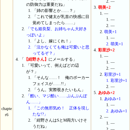
―
の防御力は重要だね」
萌美+2
「姉の影響とか……？」
―
「これで健太が乳首の快感に目
―
覚めてしまったら……」
―
「でも姫良梨、お姉ちゃん大好き
萌美+1
っぽいよ」
―
「よし、嫁にくれ！」
萌美+1
「泣かなくても俺は可愛いと思
彩里沙+2
ってるぞ？」
―
「
【紺野さん】
にメールする」
―
「可愛いって、例えばどの辺
―
が？」
彩里沙+1
「そんな……！ 俺のポーカー
彩里沙+1
フェイスが……!!」
―
「うん。実際覗きたいもん」
あゆみ+2
「酷い、マジ酷い……ぷんぷんぽ
あゆみ+1
ん……」
―
「この無邪気め！ 正体を現し
chapte
あゆみ+1
たな!?」
r6
―
「紺野さんはSとM両方いけそ
―
うだね」
―