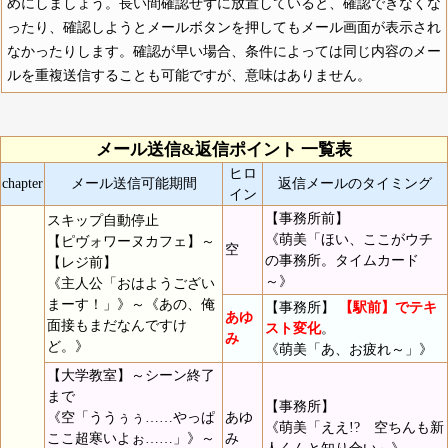
めにしましょう。長い間確認せずに放置していると、確認できなくな
ったり、確認しようとメールボタンを押してもメール画面が表示され
なかったりします。確認が早い場合、条件によっては同じ内容のメー
ルを重複送信することも可能ですが、意味はありません。
メール送信&返信ポイント 一覧表
ヒロ
chapter
メール送信可能期間
返信メールのタイミング
イン
【事務所前】
スキップ自動停止
《萌美「ほい、ここがウチ
【ピヴォワーヌカフェ】～
空
の事務所。タイムカード
【レジ前】
～》
《主人公「おはようござい
まーす！」》～《あの、俺
【事務所】
【駅前】でテキ
あゆ
面接もまだなんですけ
スト変化
。
み
ど。》
《萌美「あ、お疲れ～」》
【大学教室】～シーン終了
まで
【事務所】
《空「ううぅぅ……やっぱ
あゆ
《萌美「ええ!? 空ちんも新
ここ超寒いよぉ……」》～
み