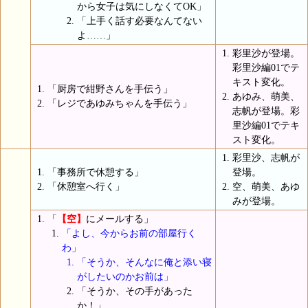
から女子は気にしなくてOK」
「上手く話す必要なんてない
よ……」
彩里沙が登場。
彩里沙編01でテ
キスト変化。
「厨房で紺野さんを手伝う」
あゆみ、萌美、
「レジであゆみちゃんを手伝う」
志帆が登場。彩
里沙編01でテキ
スト変化。
彩里沙、志帆が
「事務所で休憩する」
登場。
「休憩室へ行く」
空、萌美、あゆ
みが登場。
「
【空】
にメールする」
「よし、今からお前の部屋行く
わ」
「そうか、そんなに俺と添い寝
がしたいのかお前は」
「そうか、その手があった
か！」