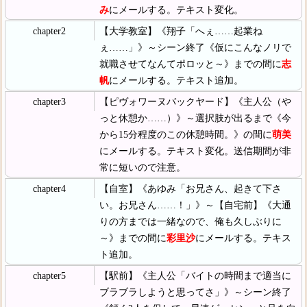
み
にメールする。テキスト変化。
chapter2
【大学教室】《翔子「へぇ……起業ね
ぇ……」》～シーン終了《仮にこんなノリで
就職させてなんてポロッと～》までの間に
志
帆
にメールする。テキスト追加。
chapter3
【ピヴォワーヌバックヤード】《主人公（や
っと休憩か……）》～選択肢が出るまで《今
から15分程度のこの休憩時間。》の間に
萌美
にメールする。テキスト変化。送信期間が非
常に短いので注意。
chapter4
【自室】《あゆみ「お兄さん、起きて下さ
い。お兄さん……！」》～【自宅前】《大通
りの方までは一緒なので、俺も久しぶりに
～》までの間に
彩里沙
にメールする。テキス
ト追加。
chapter5
【駅前】《主人公「バイトの時間まで適当に
ブラブラしようと思ってさ」》～シーン終了