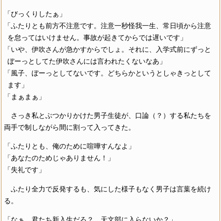
「びっくりしたぁ」
「ふたりとも前方不注意です。注意一秒怪我一生、常日頃から注意
を怠ってはいけません。事故が起きてからでは遅いです」
「いや、伊吹さんが急かすからでしょ。それに、入学式前にずっと
ぼーっとしてた伊吹さんには言われたくないなあ」
「風子、ぼーっとしてないです。どちらかというとしゃきっとして
ます」
「まぁまぁ」
さっき私とぶつかりかけた男子生徒が、口論（？）する私たちを
両手で制しながら間に割って入ってきた。
「ふたりとも、俺のために喧嘩すんなよ」
「あなたのためじゃありません！」
「失礼です」
ふたり全力で反発するも、気にした様子もなく男子は言葉を続け
る。
「なぁ、君たち新入生だろ？ 天文部に入らないか？」