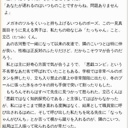
「あなたが遅れるのはいつものことですからね。問題ありません
よ」
メガネのツルをくいっと持ち上げるいつものポーズ。この一見真
面目そうに見える男子は、私たちの幼なじみ「たっちゃん」こと、
立己
くん。
（たつみ）
あの古河塾で一緒になって以来の友達で、隣のこいつとは特に仲
が良い。性格は正反対のふたりだけど、だからこそウマが合うのだ
ろう。
私とは主に好奇心方面で気が合うようで、「悪戯コンビ」という
不名誉なあだ名で呼ばれていたこともある。学校では非常ベルのボ
タンを押したり、立ち入り禁止の屋上や非常階段に出たり、冬のプ
ールに張った氷をホウキの持ち手側で突いて割ったりもした。
もちろんそれらはすべて先生に見つかって怒られた。立己くんは
「悪戯ではなく知的探究心である」と主張してはばからなかった
が、私にはそこまで開き直れる度胸はなく、結果として職員室に呼
び出されるはめに。そして呼び出した私たちを叱る先生に「なっち
ゃんがぴんち」とか言って横から蹴りを入れるのが、隣のこいつ。
結局は三人揃って叱られるのが常だった。