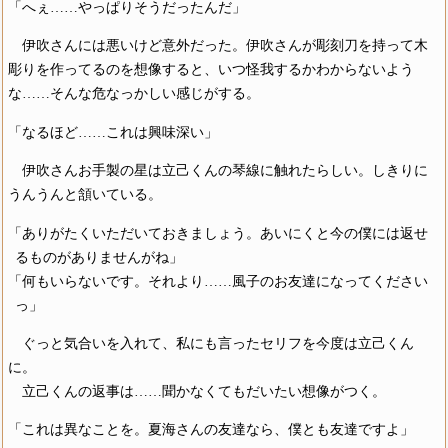
「へぇ……やっぱりそうだったんだ」
伊吹さんには悪いけど意外だった。伊吹さんが彫刻刀を持って木
彫りを作ってるのを想像すると、いつ怪我するかわからないよう
な……そんな危なっかしい感じがする。
「なるほど……これは興味深い」
伊吹さんお手製の星は立己くんの琴線に触れたらしい。しきりに
うんうんと頷いている。
「ありがたくいただいておきましょう。あいにくと今の僕には返せ
るものがありませんがね」
「何もいらないです。それより……風子のお友達になってください
っ」
ぐっと気合いを入れて、私にも言ったセリフを今度は立己くん
に。
立己くんの返事は……聞かなくてもだいたい想像がつく。
「これは異なことを。夏海さんの友達なら、僕とも友達ですよ」