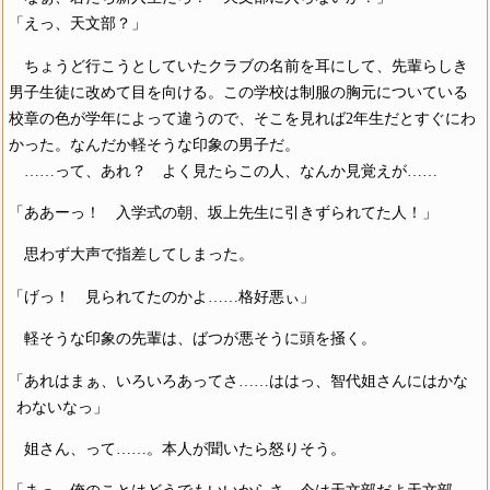
「えっ、天文部？」
ちょうど行こうとしていたクラブの名前を耳にして、先輩らしき
男子生徒に改めて目を向ける。この学校は制服の胸元についている
校章の色が学年によって違うので、そこを見れば2年生だとすぐにわ
かった。なんだか軽そうな印象の男子だ。
……って、あれ？ よく見たらこの人、なんか見覚えが……
「ああーっ！ 入学式の朝、坂上先生に引きずられてた人！」
思わず大声で指差してしまった。
「げっ！ 見られてたのかよ……格好悪ぃ」
軽そうな印象の先輩は、ばつが悪そうに頭を掻く。
「あれはまぁ、いろいろあってさ……ははっ、智代姐さんにはかな
わないなっ」
姐さん、って……。本人が聞いたら怒りそう。