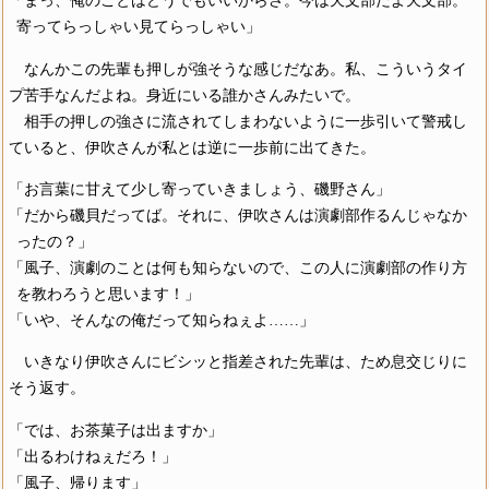
「まっ、俺のことはどうでもいいからさ。今は天文部だよ天文部。
寄ってらっしゃい見てらっしゃい」
なんかこの先輩も押しが強そうな感じだなあ。私、こういうタイ
プ苦手なんだよね。身近にいる誰かさんみたいで。
相手の押しの強さに流されてしまわないように一歩引いて警戒し
ていると、伊吹さんが私とは逆に一歩前に出てきた。
「お言葉に甘えて少し寄っていきましょう、磯野さん」
「だから磯貝だってば。それに、伊吹さんは演劇部作るんじゃなか
ったの？」
「風子、演劇のことは何も知らないので、この人に演劇部の作り方
を教わろうと思います！」
「いや、そんなの俺だって知らねぇよ……」
いきなり伊吹さんにビシッと指差された先輩は、ため息交じりに
そう返す。
「では、お茶菓子は出ますか」
「出るわけねぇだろ！」
「風子、帰ります」