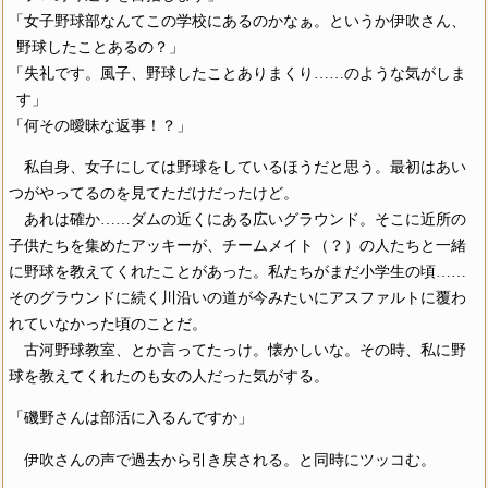
「女子野球部なんてこの学校にあるのかなぁ。というか伊吹さん、
野球したことあるの？」
「失礼です。風子、野球したことありまくり……のような気がしま
す」
「何その曖昧な返事！？」
私自身、女子にしては野球をしているほうだと思う。最初はあい
つがやってるのを見てただけだったけど。
あれは確か……ダムの近くにある広いグラウンド。そこに近所の
子供たちを集めたアッキーが、チームメイト（？）の人たちと一緒
に野球を教えてくれたことがあった。私たちがまだ小学生の頃……
そのグラウンドに続く川沿いの道が今みたいにアスファルトに覆わ
れていなかった頃のことだ。
古河野球教室、とか言ってたっけ。懐かしいな。その時、私に野
球を教えてくれたのも女の人だった気がする。
「磯野さんは部活に入るんですか」
伊吹さんの声で過去から引き戻される。と同時にツッコむ。