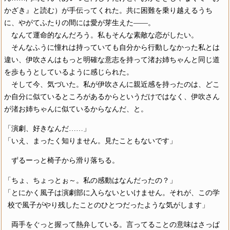
かざき』と読む）が手伝ってくれた。共に困難を乗り越えるうち
に、やがてふたりの間には愛が芽生えた――。
なんて運命的なんだろう。私もそんな素敵な恋がしたい。
そんなふうに憧れは持っていても自分から行動しなかった私とは
違い、伊吹さんはもっと明確な意志を持って渚お姉ちゃんと同じ道
を歩もうとしているように感じられた。
そして今、気づいた。私が伊吹さんに親近感を持ったのは、どこ
か自分に似ているところがあるからというだけではなく、伊吹さん
が渚お姉ちゃんに似ているからなんだ、と。
「演劇、好きなんだ……」
「いえ、まったく知りません。見たこともないです」
ずるーっと椅子から滑り落ちる。
「ちょ、ちょっとぉ～。私の感動はなんだったの？」
「とにかく風子は演劇部に入らないといけません。それが、この学
校で風子がやり残したことのひとつだったような気がします」
両手をぐっと握って熱弁している。言ってることの意味はさっぱ