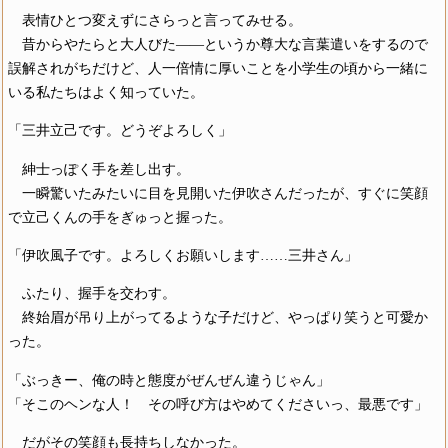
表情ひとつ変えずにさらっと言ってみせる。
昔からやたらと大人びた――というか尊大な言葉遣いをするので
誤解されがちだけど、人一倍情に厚いことを小学生の頃から一緒に
いる私たちはよく知っていた。
「三井立己です。どうぞよろしく」
紳士っぽく手を差し出す。
一瞬驚いたみたいに目を見開いた伊吹さんだったが、すぐに笑顔
で立己くんの手をぎゅっと握った。
「伊吹風子です。よろしくお願いします……三井さん」
ふたり、握手を交わす。
終始眉が吊り上がってるような子だけど、やっぱり笑うと可愛か
った。
「ぶっきー、俺の時と態度がぜんぜん違うじゃん」
「そこのヘンな人！ その呼び方はやめてくださいっ、最悪です」
だがその笑顔も長持ちしなかった。