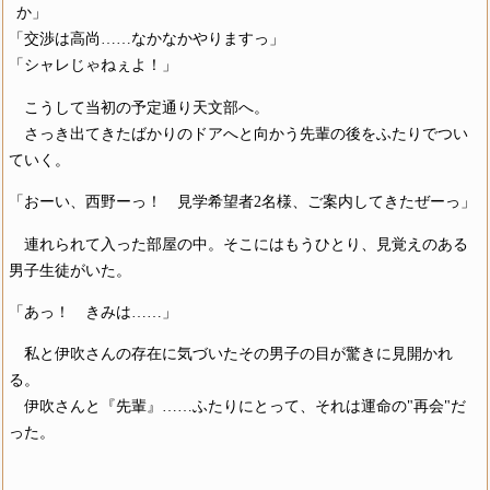
か」
「交渉は高尚……なかなかやりますっ」
「シャレじゃねぇよ！」
こうして当初の予定通り天文部へ。
さっき出てきたばかりのドアへと向かう先輩の後をふたりでつい
ていく。
「おーい、西野ーっ！ 見学希望者2名様、ご案内してきたぜーっ」
連れられて入った部屋の中。そこにはもうひとり、見覚えのある
男子生徒がいた。
「あっ！ きみは……」
私と伊吹さんの存在に気づいたその男子の目が驚きに見開かれ
る。
伊吹さんと『先輩』……ふたりにとって、それは運命の"再会"だ
った。