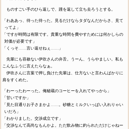
ものすごい手のひら返しで、踵を返して立ち去ろうとする。
「わああっ、待った待った。見るだけならタダなんだからさ、見て
ってよ」
「ですが時間は有限です。貴重な時間を費やすためには何かしらの
対価が必要です」
「くっそ……言い返せねぇ……」
先輩にも容赦ない伊吹さんの弁舌。うーん、うらやましい。私も
こんなふうに言えたらなぁ。
伊吹さんに言葉で押し負けた先輩は、仕方ないと言わんばかりに
肩をすくめた。
「わーったわーった。俺秘蔵のコーヒーを入れてやっから」
「甘いですか」
「見た目通りお子さまかよ……。砂糖とミルクいっぱい入れりゃい
いだろ」
「わかりました。交渉成立です」
「交渉なんて高尚なもんかよ。ただ飲み物に釣られただけじゃねー