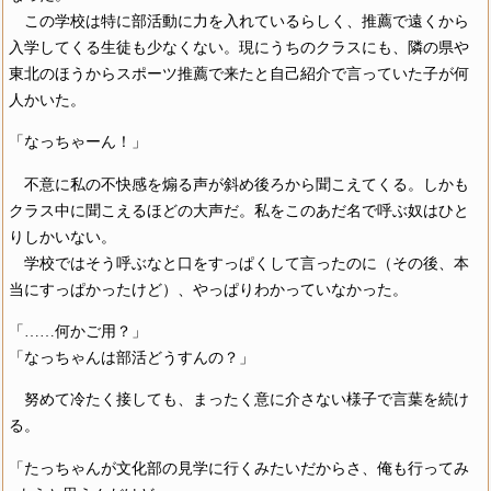
この学校は特に部活動に力を入れているらしく、推薦で遠くから
入学してくる生徒も少なくない。現にうちのクラスにも、隣の県や
東北のほうからスポーツ推薦で来たと自己紹介で言っていた子が何
人かいた。
「なっちゃーん！」
不意に私の不快感を煽る声が斜め後ろから聞こえてくる。しかも
クラス中に聞こえるほどの大声だ。私をこのあだ名で呼ぶ奴はひと
りしかいない。
学校ではそう呼ぶなと口をすっぱくして言ったのに（その後、本
当にすっぱかったけど）、やっぱりわかっていなかった。
「……何かご用？」
「なっちゃんは部活どうすんの？」
努めて冷たく接しても、まったく意に介さない様子で言葉を続け
る。
「たっちゃんが文化部の見学に行くみたいだからさ、俺も行ってみ