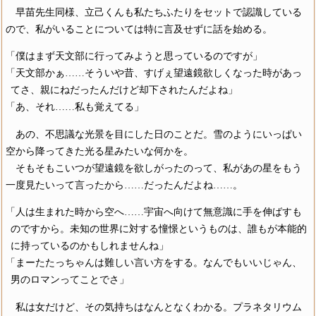
早苗先生同様、立己くんも私たちふたりをセットで認識している
ので、私がいることについては特に言及せずに話を始める。
「僕はまず天文部に行ってみようと思っているのですが」
「天文部かぁ……そういや昔、すげぇ望遠鏡欲しくなった時があっ
てさ、親にねだったんだけど却下されたんだよね」
「あ、それ……私も覚えてる」
あの、不思議な光景を目にした日のことだ。雪のようにいっぱい
空から降ってきた光る星みたいな何かを。
そもそもこいつが望遠鏡を欲しがったのって、私があの星をもう
一度見たいって言ったから……だったんだよね……。
「人は生まれた時から空へ……宇宙へ向けて無意識に手を伸ばすも
のですから。未知の世界に対する憧憬というものは、誰もが本能的
に持っているのかもしれませんね」
「まーたたっちゃんは難しい言い方をする。なんでもいいじゃん、
男のロマンってことでさ」
私は女だけど、その気持ちはなんとなくわかる。プラネタリウム