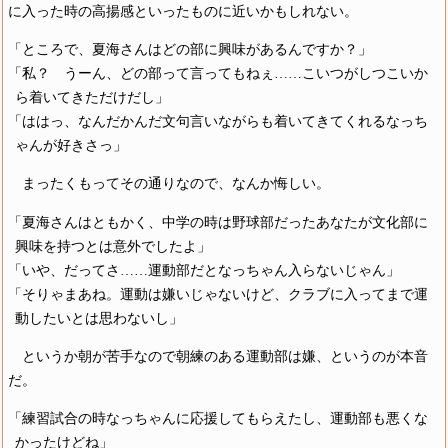
に入った時の高揚感といったものに近いかもしれない。
「ところで、夏海さんはどの部に興味があるんですか？」
「私？ うーん、どの部って言ってもねぇ……こいつがしつこいか
ら着いてきただけだし」
「ははっ、なんだかんだ文句言いながらも着いてきてくれるなっち
ゃんが好きさっ」
まったくもってその通りなので、なんか悔しい。
「夏海さんはともかく、中学の時は野球部だったあなたが文化部に
興味を持つとは意外でしたよ」
「いや、だってさ……運動部だとなっちゃん入らないじゃん」
「そりゃまあね。運動は嫌いじゃないけど、クラブに入ってまで運
動したいとは思わないし」
というか朝が苦手なので朝練のある運動部は嫌、というのが本音
だ。
「練習試合の時なっちゃんに応援してもらえたし、運動部も悪くな
かったけどね」