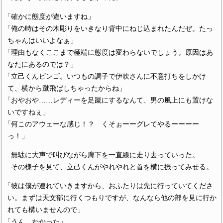
「確かに態度が違いますね」
「俺の時はその木彫りをいきなり背中にねじ込まれたんだぜ。たっ
ちゃんはいいよなぁ」
「理由もなくここまで極端に態度は変わらないでしょう。原因はあ
なたにあるのでは？」
「立己くんビンゴ。いつもの調子で伊吹さんに不意打ちをしかけ
て、横から蹴飛ばしちゃったからね」
「おやおや……レディーを足蹴にするなんて、男の風上にも置けな
いですねぇ」
「何このアウェーな感じ！？ くそぉーーグレてやるーーーー
っ！」
無駄に大声で叫びながら廊下を一直線に走り去っていった。
その様子を見て、立己くんがやれやれと首を横に振ってみせる。
「彼は僕が連れていきますから、おふたりは先に行っていてくださ
い。まずは天文部に行くつもりですが、なんなら他の部を見に行か
れても構いませんので」
「うん、わかった」