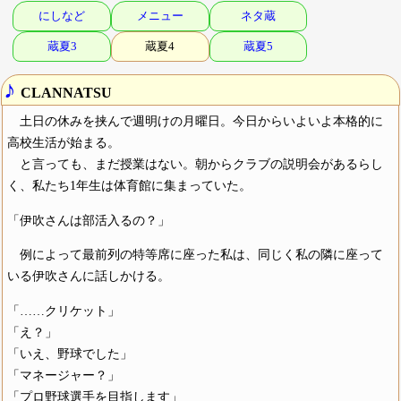
にしなど
メニュー
ネタ蔵
蔵夏3
蔵夏4
蔵夏5
♪
CLANNATSU
土日の休みを挟んで週明けの月曜日。今日からいよいよ本格的に
高校生活が始まる。
と言っても、まだ授業はない。朝からクラブの説明会があるらし
く、私たち1年生は体育館に集まっていた。
「伊吹さんは部活入るの？」
例によって最前列の特等席に座った私は、同じく私の隣に座って
いる伊吹さんに話しかける。
「……クリケット」
「え？」
「いえ、野球でした」
「マネージャー？」
「プロ野球選手を目指します」