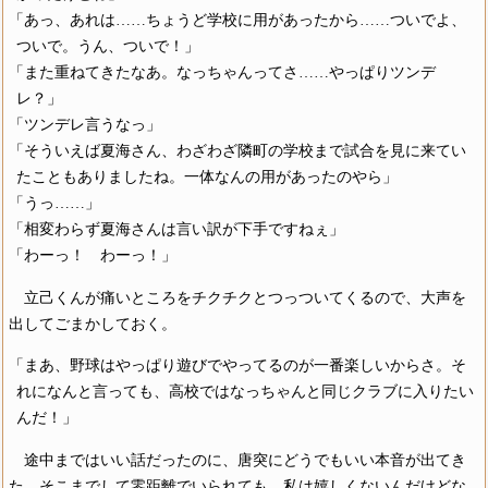
「あっ、あれは……ちょうど学校に用があったから……ついでよ、
ついで。うん、ついで！」
「また重ねてきたなあ。なっちゃんってさ……やっぱりツンデ
レ？」
「ツンデレ言うなっ」
「そういえば夏海さん、わざわざ隣町の学校まで試合を見に来てい
たこともありましたね。一体なんの用があったのやら」
「うっ……」
「相変わらず夏海さんは言い訳が下手ですねぇ」
「わーっ！ わーっ！」
立己くんが痛いところをチクチクとつっついてくるので、大声を
出してごまかしておく。
「まあ、野球はやっぱり遊びでやってるのが一番楽しいからさ。そ
れになんと言っても、高校ではなっちゃんと同じクラブに入りたい
んだ！」
途中まではいい話だったのに、唐突にどうでもいい本音が出てき
た。そこまでして零距離でいられても、私は嬉しくないんだけどな