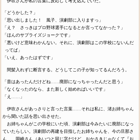
伊吹さんが私の言葉に反応して考え込んでいた。
「どうかした？」
「思い出しました！ 風子、演劇部に入りますっ」
「え？ さっきはプロ野球選手になるとか言ってなかった？」
「ほんのサプライズジョークです」
「悪いけど意味わかんない。それに、演劇部はこの学校にないんだ
ってば」
「いえ、あったはずです」
間髪入れずに断言する。どうしてこの子が知ってるんだろう。
「昔はあったんだけどね……廃部になっちゃったんだと思う」
「なくなったのなら、また新しく始めればいいです」
「え……」
伊吹さんがあっさりと言った言葉……それは私に、渚お姉ちゃん
から聞いた話を思い出させた。
お姉ちゃんがこの学校にいた頃、演劇部は今みたいに廃部になっ
ていたらしい。演劇部の再建を目指したお姉ちゃんを、今の旦那さ
ん……岡崎さん（あいつと同じ字だけど、おかさきじゃなくて『お