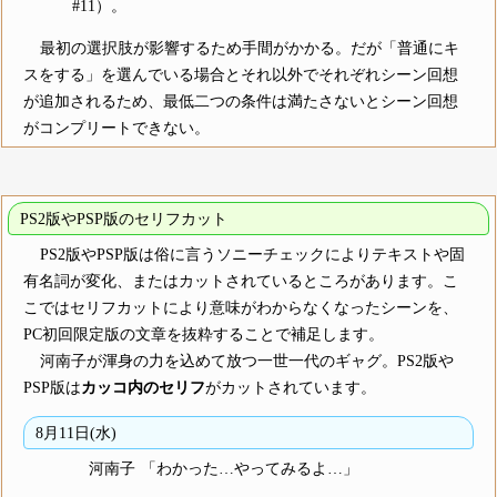
#11）。
最初の選択肢が影響するため手間がかかる。だが「普通にキ
スをする」を選んでいる場合とそれ以外でそれぞれシーン回想
が追加されるため、最低二つの条件は満たさないとシーン回想
がコンプリートできない。
PS2版やPSP版のセリフカット
PS2版やPSP版は俗に言うソニーチェックによりテキストや固
有名詞が変化、またはカットされているところがあります。こ
こではセリフカットにより意味がわからなくなったシーンを、
PC初回限定版の文章を抜粋することで補足します。
河南子が渾身の力を込めて放つ一世一代のギャグ。PS2版や
PSP版は
カッコ内のセリフ
がカットされています。
8月11日(水)
河南子
「わかった…やってみるよ…」