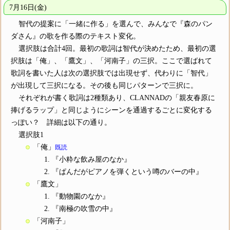
7月16日(金)
智代の提案に「一緒に作る」を選んで、みんなで『森のパン
ダさん』の歌を作る際のテキスト変化。
選択肢は合計4回。最初の歌詞は智代が決めたため、最初の選
択肢は「俺」、「鷹文」、「河南子」の三択。ここで選ばれて
歌詞を書いた人は次の選択肢では出現せず、代わりに「智代」
が出現して三択になる。その後も同じパターンで三択に。
それぞれが書く歌詞は2種類あり、CLANNADの「親友春原に
捧げるラップ」と同じようにシーンを通過するごとに変化する
っぽい？ 詳細は以下の通り。
選択肢1
「俺」
既読
『小粋な飲み屋のなか』
『ぱんだがピアノを弾くという噂のバーの中』
「鷹文」
『動物園のなか』
『南極の吹雪の中』
「河南子」