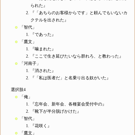
られた』
『「あちらのお客様からです」と頼んでもいないカ
クテルを出された』
「智代」
『であった』
「鷹文」
『噛まれた』
『ここで生き延びたいなら群れろ、と教わった』
「河南子」
『消された』
『「私は医者だ」と名乗り出る奴がいた』
選択肢4
「俺」
『忘年会、新年会、各種宴会受付中の』
『靴下が半分脱げかけた』
「智代」
『花咲く』
「鷹文」