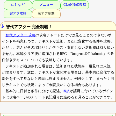
にしなど
メニュー
CLANNAD攻略
智アフ攻略
智アフ制覇
♪
智代アフター 完全制覇！
智代アフター 攻略
の攻略チャートだけでは見ることのできないポ
イントを補完しつつ、テキストが追加、または変化する条件を攻略。
ただし、選んだその場限りしかテキスト変化しない選択肢は取り扱い
ません。本編クリア後に追加されるRPG「Dungeons&Takafumis」の条
件付きテキストについても攻略しています。
テキストが追加される場合は、追加された状態を一度見れば未読
が埋まります。逆に、テキストが変化する場合は、基本的に変化する
部分をすべて見ないと未読は埋まりません。例外として、まったく同
じテキストでも状況によって未読扱いになる場合もあります。
基本的に日付と条件に分けて記述。
が語尾に付いているポイン
既読
トは攻略ページのチャート表記通りに進めると見ることができます。