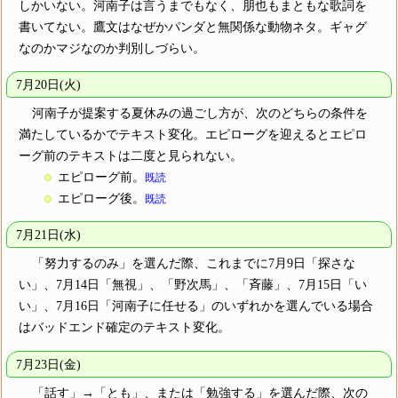
しかいない。河南子は言うまでもなく、朋也もまともな歌詞を
書いてない。鷹文はなぜかパンダと無関係な動物ネタ。ギャグ
なのかマジなのか判別しづらい。
7月20日(火)
河南子が提案する夏休みの過ごし方が、次のどちらの条件を
満たしているかでテキスト変化。エピローグを迎えるとエピロ
ーグ前のテキストは二度と見られない。
エピローグ前。
既読
エピローグ後。
既読
7月21日(水)
「努力するのみ」を選んだ際、これまでに7月9日「探さな
い」、7月14日「無視」、「野次馬」、「斉藤」、7月15日「い
い」、7月16日「河南子に任せる」のいずれかを選んでいる場合
はバッドエンド確定のテキスト変化。
7月23日(金)
「話す」→「とも」、または「勉強する」を選んだ際、次の