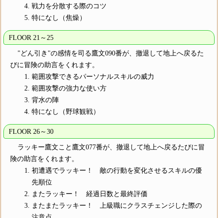
戦力を分散する際のコツ
特になし（焦燥）
FLOOR 21～25
"どん引き"の感情を司る鷹文090番が、撤退して地上へ戻るた
びに冒険の助言をくれます。
範囲攻撃できるパーソナルスキルの威力
範囲攻撃の強力な使い方
背水の陣
特になし（野球観戦）
FLOOR 26～30
ラッキー鷹文こと鷹文077番が、撤退して地上へ戻るたびに冒
険の助言をくれます。
初遭遇でラッキー！ 敵の行動を変化させるスキルの優
先順位
またラッキー！ 経過日数と最終評価
またまたラッキー！ 上級職にクラスチェンジした際の
注意点