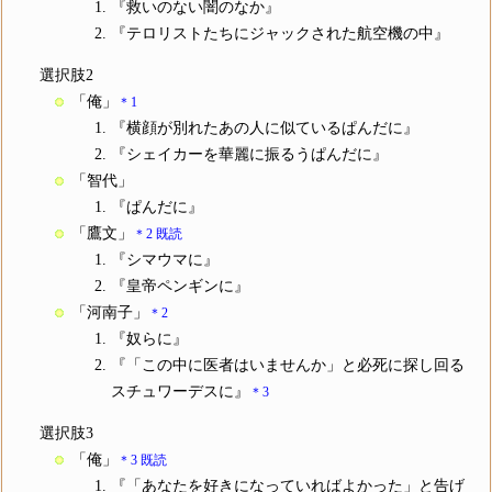
『救いのない闇のなか』
『テロリストたちにジャックされた航空機の中』
選択肢2
「俺」
＊1
『横顔が別れたあの人に似ているぱんだに』
『シェイカーを華麗に振るうぱんだに』
「智代」
『ぱんだに』
「鷹文」
＊2 既読
『シマウマに』
『皇帝ペンギンに』
「河南子」
＊2
『奴らに』
『「この中に医者はいませんか」と必死に探し回る
スチュワーデスに』
＊3
選択肢3
「俺」
＊3 既読
『「あなたを好きになっていればよかった」と告げ