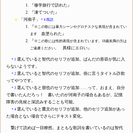
『修学旅行で訪れた』
『凍てついた』
「河南子」
＊4 既読
『
※この歌には暴力シーンやグロテスクな表現が含まれてい
血塗られた』
ます
『
※この歌には性的表現が含まれています。18歳未満の方は
異様にエロい』
ご遠慮ください。
選んでいると智代のセリフが追加。ぱんだの形容が気に入
＊1
らないようです。
選んでいると智代のセリフが追加。俗に言うタイトル詐欺
＊2
ってやつです。
選んでいると朋也のセリフが追加……って、おまえ、自分
＊3
で書いたんだろっ！ 書いたのが河南子の場合もあるが、記憶
障害の兆候と深読みすることも可能。
選んでいると鷹文のセリフが追加。他のセリフ追加があっ
＊4
た場合とない場合でさらにテキスト変化。
繋げて読めば一目瞭然。まともな歌詞を書いているのは智代