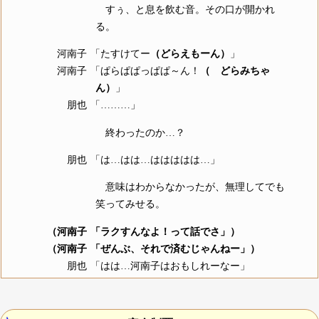
すぅ、と息を飲む音。その口が開かれ
る。
河南子
「たすけてー
（どらえもーん）
」
河南子
「ぱらぱぱっぱぱ～ん！
（ どらみちゃ
ん）
」
朋也
「………」
終わったのか…？
朋也
「は…はは…ははははは…」
意味はわからなかったが、無理してでも
笑ってみせる。
（河南子
「ラクすんなよ！って話でさ」）
（河南子
「ぜんぶ、それで済むじゃんねー」）
朋也
「はは…河南子はおもしれーなー」