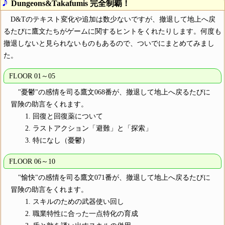
♪
Dungeons&Takafumis 完全制覇！
D&Tのテキスト変化や追加は数少ないですが、撤退して地上へ戻
るたびに鷹文たちがゲームに関するヒントをくれたりします。何度も
撤退しないと見られないものもあるので、ついでにまとめてみまし
た。
FLOOR 01～05
"憂鬱"の感情を司る鷹文068番が、撤退して地上へ戻るたびに
冒険の助言をくれます。
回復と回復薬について
ラストアクション「避難」と「探索」
特になし（憂鬱）
FLOOR 06～10
"愉快"の感情を司る鷹文071番が、撤退して地上へ戻るたびに
冒険の助言をくれます。
スキルのための武器使い回し
職業特性に合った一点特化の育成