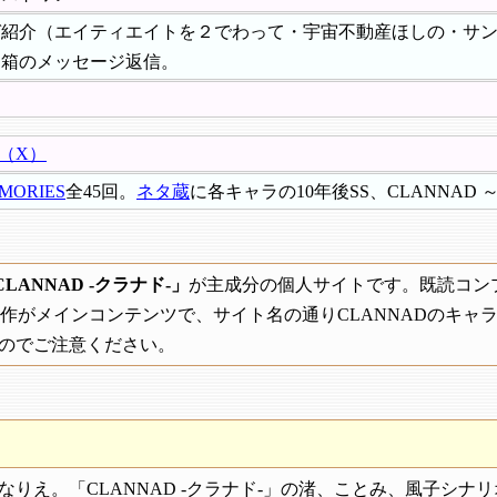
ガ紹介（エイティエイトを２でわって・宇宙不動産ほしの・サ
題箱のメッセージ返信。
er（X）
MORIES
全45回。
ネタ蔵
に各キャラの10年後SS、CLANNAD ～10y
CLANNAD -クラナド-」
が主成分の個人サイトです。既読コン
作がメインコンテンツで、サイト名の通りCLANNADのキャ
のでご注意ください。
なりえ。「CLANNAD ‐クラナド‐」の渚、ことみ、風子シナ