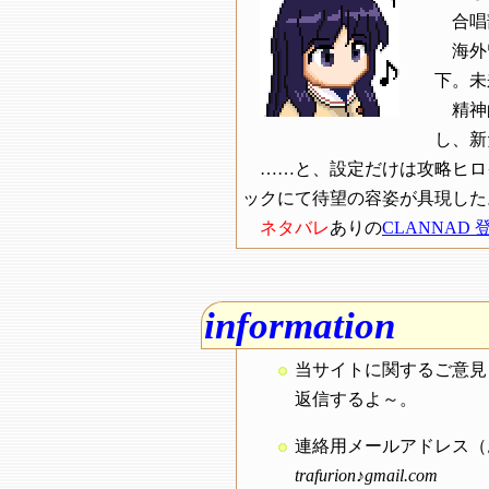
合唱
海外
下。未
精神
し、新
……と、設定だけは攻略ヒロ
ックにて待望の容姿が具現した
ネタバレ
ありの
CLANNAD
information
当サイトに関するご意見
返信するよ～。
連絡用メールアドレス（
trafurion♪gmail.com