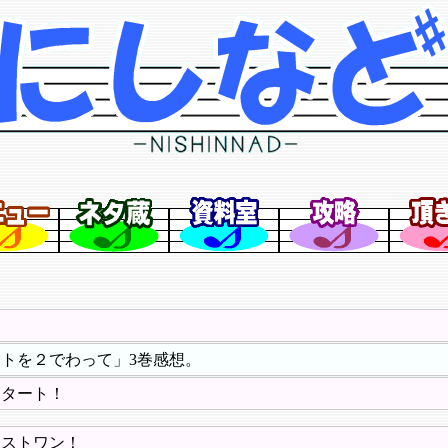
－
トを２でわって」3巻感想。
スタート！
ラストワン！