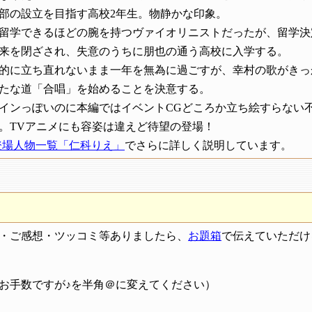
部の設立を目指す高校2年生。物静かな印象。
留学できるほどの腕を持つヴァイオリニストだったが、留学決
来を閉ざされ、失意のうちに朋也の通う高校に入学する。
的に立ち直れないまま一年を無為に過ごすが、幸村の歌がきっ
たな道「合唱」を始めることを決意する。
インっぽいのに本編ではイベントCGどころか立ち絵すらない
。TVアニメにも容姿は違えど待望の登場！
 登場人物一覧「仁科りえ」
でさらに詳しく説明しています。
・ご感想・ツッコミ等ありましたら、
お題箱
で伝えていただけ
お手数ですが♪を半角＠に変えてください）