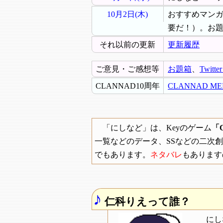
10月2日(木)
おすすめマン
要だ！）。お
それ以前の更新
更新履歴
ご意見・ご感想等
お題箱
、
Twitt
CLANNAD10周年
CLANNAD ME
「にしなど」は、Keyのゲーム
「
一覧などのデータ、SSなどの二次創
でもあります。
ネタバレ
もあります
♪
仁科りえって誰？
にし