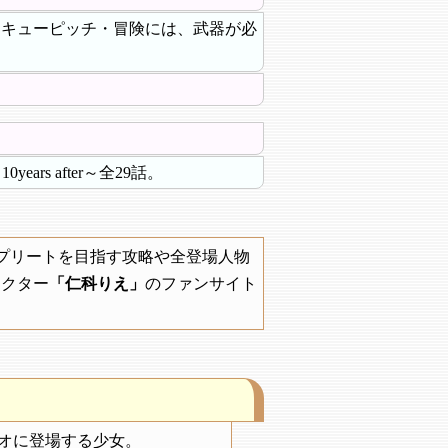
ンキューピッチ・冒険には、武器が必
ears after～全29話。
プリートを目指す攻略や全登場人物
ラクター
「仁科りえ」
のファンサイト
リオに登場する少女。