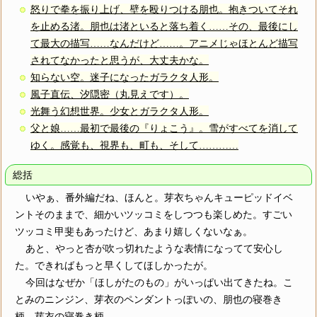
怒りで拳を振り上げ、壁を殴りつける朋也。抱きついてそれ
を止める渚。朋也は渚といると落ち着く……その、最後にし
て最大の描写……なんだけど……。アニメじゃほとんど描写
されてなかったと思うが、大丈夫かな。
知らない空。迷子になったガラクタ人形。
風子直伝、汐隠密（丸見えです）。
光舞う幻想世界。少女とガラクタ人形。
父と娘……最初で最後の『りょこう』。雪がすべてを消して
ゆく。感覚も、視界も、町も、そして…………
総括
いやぁ、番外編だね、ほんと。芽衣ちゃんキューピッドイベ
ントそのままで、細かいツッコミをしつつも楽しめた。すごい
ツッコミ甲斐もあったけど、あまり嬉しくないなぁ。
あと、やっと杏が吹っ切れたような表情になってて安心し
た。できればもっと早くしてほしかったが。
今回はなぜか「ほしがたのもの」がいっぱい出てきたね。こ
とみのニンジン、芽衣のペンダントっぽいの、朋也の寝巻き
柄、芽衣の寝巻き柄。