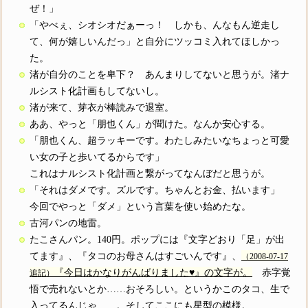
ぜ！」
「やべぇ、シオシオだぁーっ！ しかも、んなもん逆走し
て、何が嬉しいんだっ」と自分にツッコミ入れてほしかっ
た。
渚が自分のことを卑下？ あんまりしてないと思うが。渚ナ
ルシスト化計画もしてないし。
渚が来て、芽衣が棒読みで退室。
ああ、やっと「朋也くん」が聞けた。なんか安心する。
「朋也くん、超ラッキーです。わたしみたいなちょっと可愛
い女の子と歩いてるからです」
これはナルシスト化計画と繋がってなんぼだと思うが。
「それはダメです。ズルです。ちゃんとお金、払います」
今回でやっと「ダメ」という言葉を使い始めたな。
古河パンの地雷。
たこさんパン。140円。ポップには『文字どおり「足」が出
てます』、『タコのお母さんはすごいんです』、
（2008-07-17
『今日はかなりがんばりました♥』の文字が。
赤字覚
追記）
悟で売れないとか……おそろしい。というかこのタコ、生で
入ってるんじゃ……。そしてここにも星型の模様。