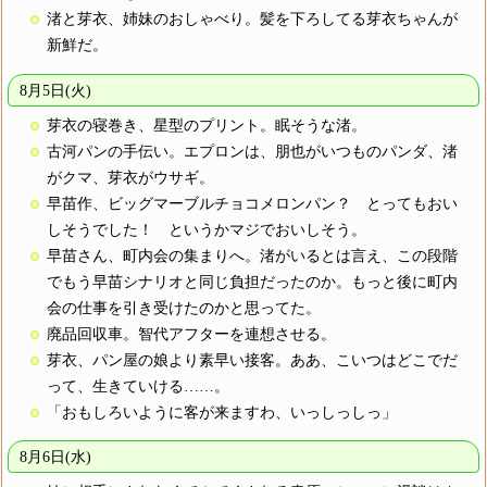
渚と芽衣、姉妹のおしゃべり。髪を下ろしてる芽衣ちゃんが
新鮮だ。
8月5日(火)
芽衣の寝巻き、星型のプリント。眠そうな渚。
古河パンの手伝い。エプロンは、朋也がいつものパンダ、渚
がクマ、芽衣がウサギ。
早苗作、ビッグマーブルチョコメロンパン？ とってもおい
しそうでした！ というかマジでおいしそう。
早苗さん、町内会の集まりへ。渚がいるとは言え、この段階
でもう早苗シナリオと同じ負担だったのか。もっと後に町内
会の仕事を引き受けたのかと思ってた。
廃品回収車。智代アフターを連想させる。
芽衣、パン屋の娘より素早い接客。ああ、こいつはどこでだ
って、生きていける……。
「おもしろいように客が来ますわ、いっしっしっ」
8月6日(水)