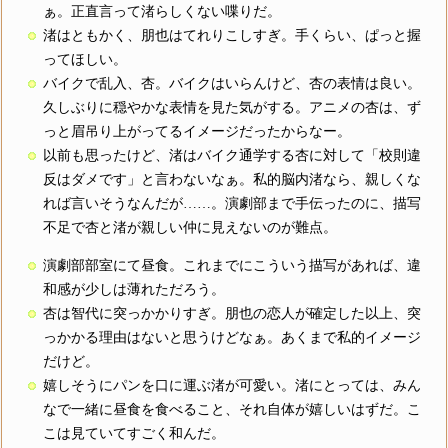
ぁ。正直言って渚らしくない喋りだ。
渚はともかく、朋也はてれりこしすぎ。手くらい、ぱっと握
ってほしい。
バイクで乱入、杏。バイクはいらんけど、杏の表情は良い。
久しぶりに穏やかな表情を見た気がする。アニメの杏は、ず
っと眉吊り上がってるイメージだったからなー。
以前も思ったけど、渚はバイク通学する杏に対して「校則違
反はダメです」と言わないなぁ。私的脳内渚なら、親しくな
れば言いそうなんだが……。演劇部まで手伝ったのに、描写
不足で杏と渚が親しい仲に見えないのが難点。
演劇部部室にて昼食。これまでにこういう描写があれば、違
和感が少しは薄れただろう。
杏は智代に突っかかりすぎ。朋也の恋人が確定した以上、突
っかかる理由はないと思うけどなぁ。あくまで私的イメージ
だけど。
嬉しそうにパンを口に運ぶ渚が可愛い。渚にとっては、みん
なで一緒に昼食を食べること、それ自体が嬉しいはずだ。こ
こは見ていてすごく和んだ。