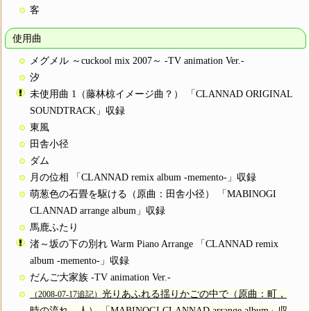
客
使用曲
メグメル ～cuckool mix 2007～ -TV animation Ver.-
汐
未使用曲 1（藤林椋イメージ曲？） 「CLANNAD ORIGINAL
SOUNDTRACK」収録
東風
田舎小径
ダム
月の位相 「CLANNAD remix album -memento-」収録
萌葱色の石畳を駆ける（原曲：田舎小径） 「MABINOGI
CLANNAD arrange album」収録
馬鹿ふたり
渚～坂の下の別れ Warm Piano Arrange 「CLANNAD remix
album -memento-」収録
だんご大家族 -TV animation Ver.-
光りあふれる揺りかごの中で（原曲：町，
（2008-07-17追記）
時の流れ，人） 「MABINOGI CLANNAD arrange album」収