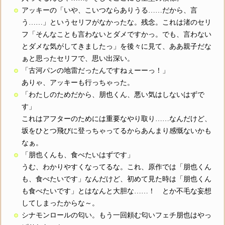
アッキーの「いや、こいつならありうる……だから、言
う……」というセリフがなかったな。残念。これは渚のセリ
フ「そんなことも言わないとダメですかっ。でも、言わない
とダメな気がしてきましたっ」を後々に見て、ああ親子だな
ぁと思ったセリフで、思い出深い。
「古河パンの地雷だったんですねぇーーっ！」
ありゃ、アッキーも行っちゃった。
「わたしのためだから、朋也くん、悪い気はしないはずで
す」
これはアフターのためには重要なやり取り……なんだけど、
坂をひとつ飛びに登っちゃってるからあんまり感慨ないかも
なぁ。
「朋也くんも、食べたいはずです」
うむ、わかりやすくなってるな。これ、原作では「朋也くん
も、食べたいです」なんだけど、初めて見た時は「朋也くん
も食べたいです」とはなんと大胆な……！ とか不毛な妄想
してしまったからな～。
シナモンロールの匂い。もう一回頼む匂いフェチ朋也はやっ