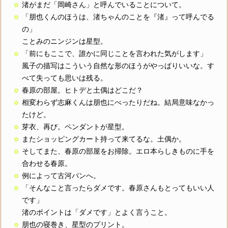
渚がまだ「岡崎さん」と呼んでいることについて。
「朋也くんのほうは、渚ちゃんのことを『渚』って呼んでる
の」
ことみのニンジンは星型。
「前にもここで、誰かに同じことを言われた気がします」
風子の描写はこういう自然な形のほうがやっぱりいいな。す
べて失っても思いは残る。
春原の部屋。ヒトデと土偶はどこだ？
相変わらず志麻くんは朋也にべったりだね。結局意味なかっ
たけど。
芽衣、再び。ペンダントが星型。
またショッピングカート持って来てるな。土偶か。
そしてまた、春原の部屋をお掃除。エロ本らしきものに手を
合わせる春原。
例によって古河パンへ。
「そんなこと言ったらダメです。春原さんもとってもいい人
です」
渚のポイントは「ダメです」とよく言うこと。
朋也の寝巻き、星型のプリント。