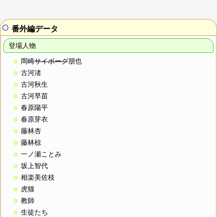
○
番外編データ
登場人物
岡崎
サイボーグ
朋也
古河渚
古河秋生
古河早苗
春原陽平
春原芽衣
藤林杏
藤林椋
一ノ瀬ことみ
坂上智代
相楽美佐枝
虎猫
教師
生徒たち