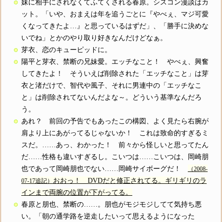
妹に相手にされなくてふてくされる春原。シスコン漫談はカ
ット。「いや、おまえは年を追うごとに『やべぇ、マジ可愛
くなってきたよ…』と思っているはずだ」、「勝手に決めな
いでね」とかのやり取り好きなんだけどなぁ。
芽衣、恋のキューピッドに。
陽平と芽衣、禁断の兄妹愛。エッチなこと！ やべぇ、興奮
してきたよ！ そういえば削除された「エッチなこと」は芽
衣と渚だけで、智代や風子、それに男連中の「エッチなこ
と」は削除されてないんだよな～。どういう基準なんだろ
う。
あれ？ 前回の予告でもあったこの構図、よく見たら右腕が
肩より上にあがってるじゃないか！ これは致命的すぎるミ
スだ。……あっ、わかった！ 前々から怪しいと思ってたん
だ……性格も違いすぎるし。こいつは……こいつは、岡崎朋
也であって岡崎朋也でない……岡崎サイボーグだ！
（2008-
おおっ！ DVDだと修正されてる。ギリギリのラ
07-17追記）
インまで両腕の位置が下がってる。
春原と朋也、禁断の……。朋也がモジモジしてて気持ち悪
い。「朝の通学路を逆走したいって思えるようになった