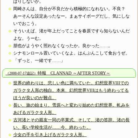
ぱりしないか。
岡崎さんは、自分が不良だから積極的になれない。不良？
あーそんな設定あったなー。まぁサイボーグだし、気にしな
いでおこう。
そういえば、渚が年上だってことを春原ですら知らないんだ
よな。うーむ。
朋也がようやく照れなくなったか。良かった……。
シナモンロール置いていくなよ。はんぶんこして食おうぜ。
「ずっと、一緒です……」
特報 CLANNAD ～AFTER STORY～
（2008-07-17追記）
世界の終わりは、悲しい色に満ちていた。幻想世界VIIIでの
ガラクタ人形の独白。本来、幻想世界VIIIはもう終わってる
ほうが良いのが難点。
長い、旅の始まり。雪原へと変わり始めた幻想世界。軋みを
あげるガラクタ人形。
古河渚とその親友一同の卒業式。そして、渚の答辞。渚の長
い、長い学校生活が……今、終わった。
少女の手を引き上げるガラクタ人形。