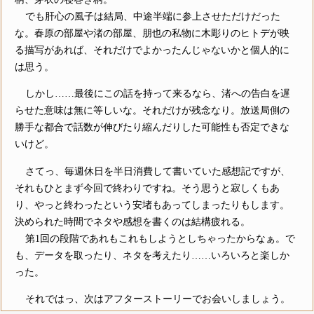
でも肝心の風子は結局、中途半端に参上させただけだった
な。春原の部屋や渚の部屋、朋也の私物に木彫りのヒトデが映
る描写があれば、それだけでよかったんじゃないかと個人的に
は思う。
しかし……最後にこの話を持って来るなら、渚への告白を遅
らせた意味は無に等しいな。それだけが残念なり。放送局側の
勝手な都合で話数が伸びたり縮んだりした可能性も否定できな
いけど。
さてっ、毎週休日を半日消費して書いていた感想記ですが、
それもひとまず今回で終わりですね。そう思うと寂しくもあ
り、やっと終わったという安堵もあってしまったりもします。
決められた時間でネタや感想を書くのは結構疲れる。
第1回の段階であれもこれもしようとしちゃったからなぁ。で
も、データを取ったり、ネタを考えたり……いろいろと楽しか
った。
それではっ、次はアフターストーリーでお会いしましょう。