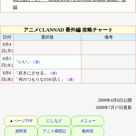
録
アニメCLANNAD 番外編 攻略チャート
日付
選択肢
備考
8月4
日(月)
8月5
「いい」
（渚）
日(火)
8月6
「好きにさせる」
（渚）
日(水)
「何のつもりなのか訊く」
（渚）
2008年4月6日公開
2008年7月17日更新
▲ページTOP
にしなど
メニュー
資料室
アニメ感想記
最終回