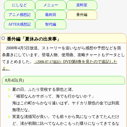
にしなど
メニュー
資料室
アニメ感想記
最終回
番外編
AFTER感想記
智代編
○
番外編「夏休みの出来事」
2008年4月5日放送。ストーリーを追いながら感想や予想などを箇
条書きにしています。登場人物、使用曲、攻略チャートもデータとし
てまとめました。
DVD第8巻を見たので追記した
（2008-07-17追記）
よ。
8月4日(月)
夏の日。ふたり登校する朋也と渚。
「補習なんかサボって、海でも行かないか？」
海はこの町からかなり遠いはず。ヤドカリ朋也の金では到底
無理だな。
実直な渚描写が良い。でも前々から気になってきてたんだけ
ど、渚が初期に比べてなんかこもった喋りになってきてるな