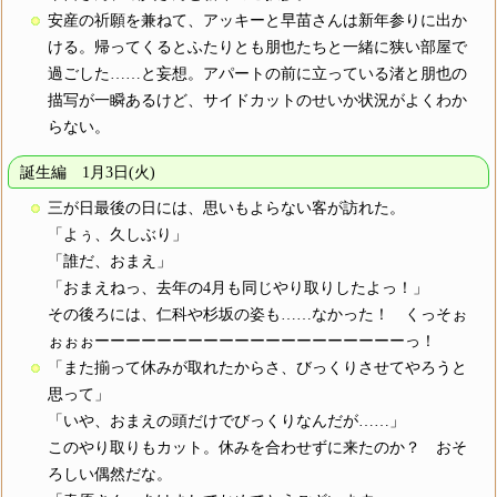
安産の祈願を兼ねて、アッキーと早苗さんは新年参りに出か
ける。帰ってくるとふたりとも朋也たちと一緒に狭い部屋で
過ごした……と妄想。アパートの前に立っている渚と朋也の
描写が一瞬あるけど、サイドカットのせいか状況がよくわか
らない。
誕生編 1月3日(火)
三が日最後の日には、思いもよらない客が訪れた。
「よぅ、久しぶり」
「誰だ、おまえ」
「おまえねっ、去年の4月も同じやり取りしたよっ！」
その後ろには、仁科や杉坂の姿も……なかった！ くっそぉ
ぉぉぉーーーーーーーーーーーーーーーーーーーーっ！
「また揃って休みが取れたからさ、びっくりさせてやろうと
思って」
「いや、おまえの頭だけでびっくりなんだが……」
このやり取りもカット。休みを合わせずに来たのか？ おそ
ろしい偶然だな。