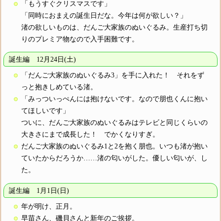
「もうすぐクリスマスです」
「同時におまえの誕生日だな。今年は何が欲しい？」
渚の欲しいものは、だんご大家族のぬいぐるみ。生産打ち切
りのプレミア物なので入手困難です。
誕生編 12月24日(土)
「だんご大家族のぬいぐるみ3」を手に入れた！ それをず
っと抱きしめている渚。
「みっついっぺんには抱けないです。なので朋也くんに抱い
てほしいです」
ついに、だんご大家族のぬいぐるみはテレビと同じくらいの
大きさにまで成長した！ でかくなりすぎ。
だんご大家族のぬいぐるみ1と2を抱く朋也。いつも渚が抱い
ていたからだろうか……渚の匂いがした。優しい匂いが、し
た。
誕生編 1月1日(日)
年が明け、正月。
早苗さん、磯貝さんと新年のご挨拶。