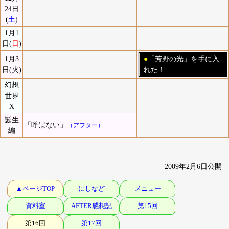
24日
(
土
)
1月1
日(
日
)
1月3
●
「芳野の光」を手に入
日(火)
れた！
幻想
世界
X
誕生
「呼ばない」
（アフター）
編
2009年2月6日公開
▲ページTOP
にしなど
メニュー
資料室
AFTER感想記
第15回
第16回
第17回