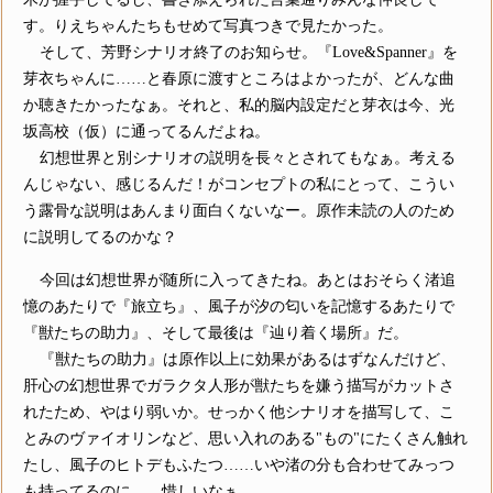
す。りえちゃんたちもせめて写真つきで見たかった。
そして、芳野シナリオ終了のお知らせ。『Love&Spanner』を
芽衣ちゃんに……と春原に渡すところはよかったが、どんな曲
か聴きたかったなぁ。それと、私的脳内設定だと芽衣は今、光
坂高校（仮）に通ってるんだよね。
幻想世界と別シナリオの説明を長々とされてもなぁ。考える
んじゃない、感じるんだ！がコンセプトの私にとって、こうい
う露骨な説明はあんまり面白くないなー。原作未読の人のため
に説明してるのかな？
今回は幻想世界が随所に入ってきたね。あとはおそらく渚追
憶のあたりで『旅立ち』、風子が汐の匂いを記憶するあたりで
『獣たちの助力』、そして最後は『辿り着く場所』だ。
『獣たちの助力』は原作以上に効果があるはずなんだけど、
肝心の幻想世界でガラクタ人形が獣たちを嫌う描写がカットさ
れたため、やはり弱いか。せっかく他シナリオを描写して、こ
とみのヴァイオリンなど、思い入れのある"もの"にたくさん触れ
たし、風子のヒトデもふたつ……いや渚の分も合わせてみっつ
も持ってるのに……惜しいなぁ。