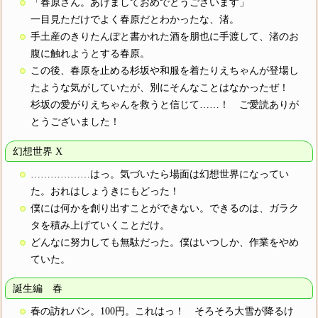
「春原さん。あけましておめでとうございます」
一目見ただけでよく春原だとわかったな、渚。
手土産のきりたんぽと書かれた酒を朋也に手渡して、渚のお
腹に触れようとする春原。
この後、春原を止める杉坂や和服を着たりえちゃんが登場し
たような気がしていたが、別にそんなことはなかったぜ！
杉坂の愛がりえちゃんを救うと信じて……！ ご愛読ありが
とうございました！
幻想世界 X
………………はっ。気づいたら場面は幻想世界になってい
た。おれはしょうきにもどった！
僕には何かを創り出すことができない。できるのは、ガラク
タを積み上げていくことだけ。
どんなに努力しても無駄だった。僕はいつしか、作業をやめ
ていた。
誕生編 春
春の訪れパン。100円。これはっ！ そろそろ大雪が降るけ