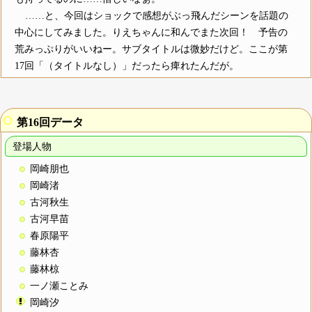
……と、今回はショックで感想がぶっ飛んだシーンを話題の
中心にしてみました。りえちゃんに和んでまた次回！ 予告の
荒みっぷりがいいねー。サブタイトルは微妙だけど。ここが第
17回「（タイトルなし）」だったら痺れたんだが。
○
第16回データ
登場人物
岡崎朋也
岡崎渚
古河秋生
古河早苗
春原陽平
藤林杏
藤林椋
一ノ瀬ことみ
岡崎汐