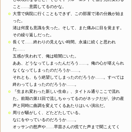
こと……意図してるのかな。
大雪で病院に行くこともできず、この部屋で渚の分娩が始ま
った。
渚は何度も意識を失った。そして、また痛みに目を覚ます。
その繰り返しだった。
長くて……終わりの見えない時間。永遠に続くと思われ
た……
五感が失われて、俺は暗闇にいた。
ああ、どうなってしまったんだろう……。俺の心が堪えられ
なくなってしまったのだろうか……。
それとも、もう絶望してしまったのだろうか……。すべては
終わってしまったのだろうか……。
『生まれ変わった新しい生命』、タイトル通りここで流れ
た。前期の第11回で流しちゃってるのがネックだが、汐の産
声と同時に曲調を変えてくるあたりはいい演出だ。
周りが騒がしく、どたどたしている。
なにをやっているのだろうか……。
オッサンの怒声や……早苗さんの慌てた声まで聞こえてく