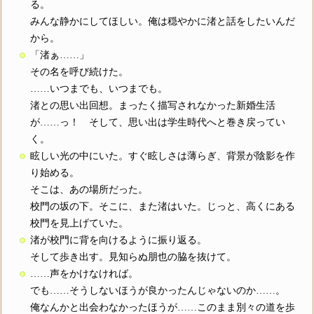
る。
みんな静かにしてほしい。俺は穏やかに渚と話をしたいんだ
から。
「渚ぁ……」
その名を呼び続けた。
……いつまでも、いつまでも。
渚との思い出回想。まったく描写されなかった新婚生活
が……っ！ そして、思い出は学生時代へと巻き戻ってい
く。
眩しい光の中にいた。すぐ眩しさは薄らぎ、背景が陰影を作
り始める。
そこは、あの場所だった。
校門の坂の下。そこに、また渚はいた。じっと、高くにある
校門を見上げていた。
渚が校門に背を向けるように振り返る。
そして歩き出す。見知らぬ朋也の脇を抜けて。
……声をかけなければ。
でも……そうしないほうが良かったんじゃないのか……。
俺なんかと出会わなかったほうが……このまま別々の道を歩