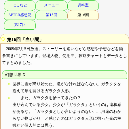
にしなど
メニュー
資料室
AFTER感想記
第15回
第16回
第17回
○
第16回「白い闇」
2009年2月5日放送。ストーリーを追いながら感想や予想などを箇
条書きにしています。登場人物、使用曲、攻略チャートもデータとし
てまとめました。
幻想世界 X
世界に雪が降り始めた。急がなければならない。ガラクタを
抱えて扉を開けるガラクタ人形。
……また、ガラクタを拾ってきたの？
座り込んでいる少女。少女が『ガラクタ』というのは違和感
があるな。「ガラクタとしか言いようのない……用途のわか
らない物ばかり」と感じたのはガラクタ人形に宿った光の主
観だと個人的には思う。