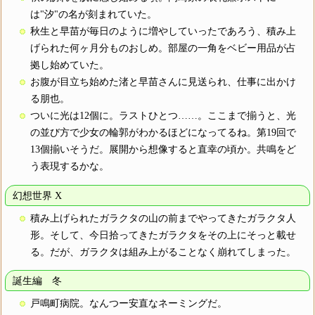
は"汐"の名が刻まれていた。
秋生と早苗が毎日のように増やしていったであろう、積み上
げられた何ヶ月分ものおしめ。部屋の一角をベビー用品が占
拠し始めていた。
お腹が目立ち始めた渚と早苗さんに見送られ、仕事に出かけ
る朋也。
ついに光は12個に。ラストひとつ……。ここまで揃うと、光
の並び方で少女の輪郭がわかるほどになってるね。第19回で
13個揃いそうだ。展開から想像すると直幸の頃か。共鳴をど
う表現するかな。
幻想世界 X
積み上げられたガラクタの山の前までやってきたガラクタ人
形。そして、今日拾ってきたガラクタをその上にそっと載せ
る。だが、ガラクタは組み上がることなく崩れてしまった。
誕生編 冬
戸鳴町病院。なんつー安直なネーミングだ。