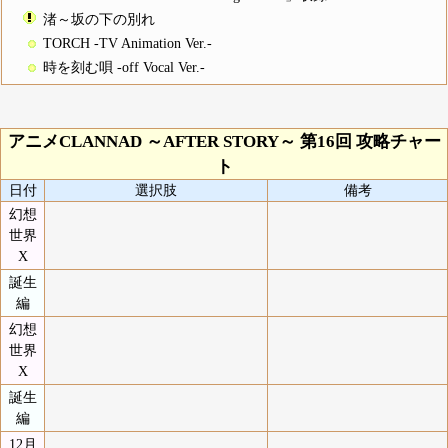
渚～坂の下の別れ
TORCH -TV Animation Ver.-
時を刻む唄 -off Vocal Ver.-
アニメCLANNAD ～AFTER STORY～ 第16回 攻略チャー
ト
日付
選択肢
備考
幻想
世界
X
誕生
編
幻想
世界
X
誕生
編
12月