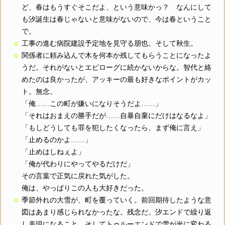
ど、春はもうすぐそこだよ、という意味かっ？ なんにして
も汐誕生は春じゃないと意味がないので、今は春ということ
で。
工事の進む病院建設予定地を見守る朋也。そして秋生。
関係者に頼み込んで木を何本か残してもらうことになったよ
うだ。それがないとエピローグに続かないからな。智代と絡
めたのは良かったが、アッキーの最も好きなポイントがカッ
ト。無念。
「俺……この町が嫌いになりそうだよ……」
「それはおまえの勝手だが……自暴自棄にだけはなるなよ」
「もしどうしても罪を犯したくなったら、まず俺に言え」
「止めるのかよ……」
「止めはしねぇよ」
「俺が代わりにやってやるだけだ」
その言葉で正気に戻れた気がした。
俺は、やっぱりこの人も大好きだった。
季節外れの大雪が、町を覆っていく。前回期待したような意
図はあまり感じられなかったな。残念だ。汐エンドで繰り返
し表現になること、そしてトゥルーエンドで雪が光に変わる