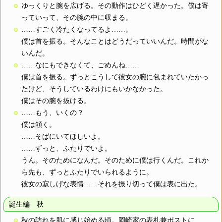
ゆっくりと腕を広げる。その動作はひどく遅かった。僕は寄
っていって、その腕の中に収まる。
……すごく冷たくなってるよ……。
僕は首を振る。そんなことはどうだっていいんだ。時間がな
いんだ。
……なにもできなくて、ごめんね……
僕は首を振る。ずっとこうして彼女の腕に包まれていたかっ
たけど、そうしているわけにもいかなかった。
僕はその腕を抜ける。
……もう、いくの？
僕は頷く。
……そばにいてほしいよ。
……ずっと、ふたりでいよ。
うん。そのためになんだ。そのために僕は行くんだ。これか
ら先も、ずっとふたりでいられるように。
彼女の寂しげな表情……それを振り切って僕は表に出た。
誕生編 秋
秋の訪れを肌に感じ始める頃。岡崎家の表札兼ポストに