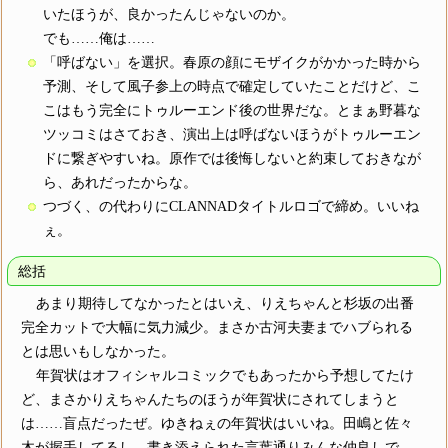
いたほうが、良かったんじゃないのか。
でも……俺は……
「呼ばない」を選択。春原の顔にモザイクがかかった時から
予測、そして風子参上の時点で確定していたことだけど、こ
こはもう完全にトゥルーエンド後の世界だな。とまぁ野暮な
ツッコミはさておき、演出上は呼ばないほうがトゥルーエン
ドに繋ぎやすいね。原作では後悔しないと約束しておきなが
ら、あれだったからな。
つづく、の代わりにCLANNADタイトルロゴで締め。いいね
ぇ。
総括
あまり期待してなかったとはいえ、りえちゃんと杉坂の出番
完全カットで大幅に気力減少。まさか古河夫妻までハブられる
とは思いもしなかった。
年賀状はオフィシャルコミックでもあったから予想してたけ
ど、まさかりえちゃんたちのほうが年賀状にされてしまうと
は……盲点だったぜ。ゆきねぇの年賀状はいいね。田嶋と佐々
木が握手してるし、書き添えられた言葉通りみんな仲良しで