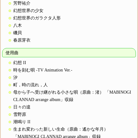
芳野祐介
幻想世界の少女
幻想世界のガラクタ人形
八木
磯貝
春原芽衣
使用曲
幻想 II
時を刻む唄 -TV Animation Ver.-
汐
町，時の流れ，人
母から子へ受け継がれる小さな唄（原曲：渚） 「MABINOGI
CLANNAD arrange album」収録
日々の遑
雪野原
潮鳴り II
生まれ変わった新しい生命（原曲：遙かな年月）
「MABINOGI CLANNAD arrange album」収録