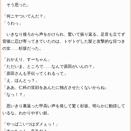
そう思った。
「何ニヤついてんだ？」
「うわっ」
いきなり後ろから声をかけられ、驚いて振り返る。足音も立てず
背後に忍び寄ってきていたのは、トゲトゲした髪と攻撃的な目つき
の女……杉坂だった。
「おかえり、すーちゃん」
「ただいま。ところで……なんで原田がいんの？」
「原田さんも手伝ってくれるって」
「え、ほんとっ？」
「ああ、仁科の笑顔をあんたに独占させたくないからね」
「なっ！？」
思いきり裏返った甲高い声を発して驚く杉坂。明らかに動揺して
いるな。わかりやすい奴。
「やっぱこいつはダメぇっ！」