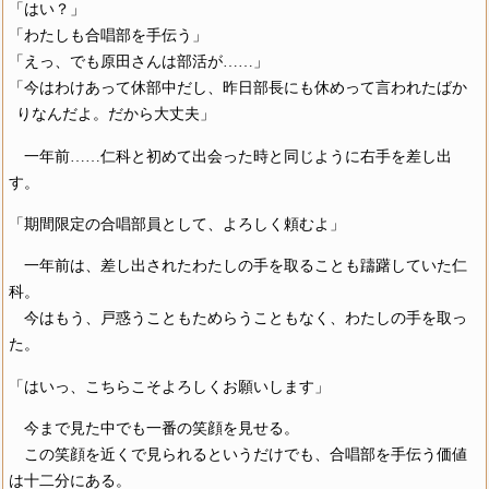
「はい？」
「わたしも合唱部を手伝う」
「えっ、でも原田さんは部活が……」
「今はわけあって休部中だし、昨日部長にも休めって言われたばか
りなんだよ。だから大丈夫」
一年前……仁科と初めて出会った時と同じように右手を差し出
す。
「期間限定の合唱部員として、よろしく頼むよ」
一年前は、差し出されたわたしの手を取ることも躊躇していた仁
科。
今はもう、戸惑うこともためらうこともなく、わたしの手を取っ
た。
「はいっ、こちらこそよろしくお願いします」
今まで見た中でも一番の笑顔を見せる。
この笑顔を近くで見られるというだけでも、合唱部を手伝う価値
は十二分にある。