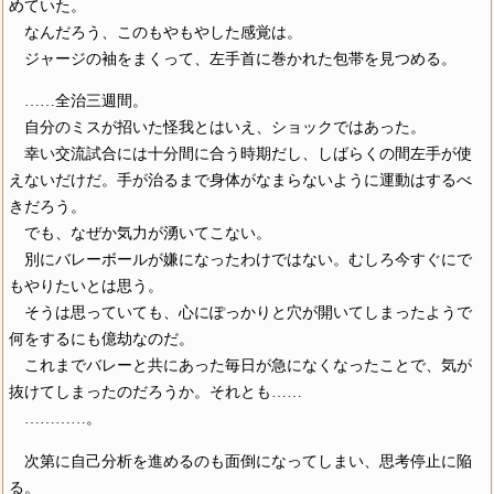
めていた。
なんだろう、このもやもやした感覚は。
ジャージの袖をまくって、左手首に巻かれた包帯を見つめる。
……全治三週間。
自分のミスが招いた怪我とはいえ、ショックではあった。
幸い交流試合には十分間に合う時期だし、しばらくの間左手が使
えないだけだ。手が治るまで身体がなまらないように運動はするべ
きだろう。
でも、なぜか気力が湧いてこない。
別にバレーボールが嫌になったわけではない。むしろ今すぐにで
もやりたいとは思う。
そうは思っていても、心にぽっかりと穴が開いてしまったようで
何をするにも億劫なのだ。
これまでバレーと共にあった毎日が急になくなったことで、気が
抜けてしまったのだろうか。それとも……
…………。
次第に自己分析を進めるのも面倒になってしまい、思考停止に陥
る。