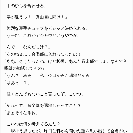
手のひらを合わせる。
「字が違うっ！ 真面目に聞け！」
強烈な裏手チョップをビシッと決められる。
うーむ、これがデジャヴというやつか。
「んで……なんだっけ？」
「あのねぇ……合唱部に入れっつったの！」
「ああ、そうだったね。けど杉坂、あんた音楽部でしょ。なんで合
唱部の勧誘してんの」
「うん？ ああ……私、今日から合唱部だから」
「はあっ！？」
軽くとんでもないこと言ったぞ、こいつ。
「それって、音楽部を退部したってこと？」
「まぁそうなるね」
こいつは何を考えてるんだ？
一瞬そう思ったが、昨日仁科から聞いた話を思い出して合点がい