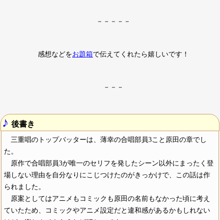
－－－－－
感想などを
お題箱
で伝えてくれたら嬉しいです！
－－－
♪
後書き
三重唱のトップバッターは、薄幸の合唱部員3こと原田の章でし
た。
原作で合唱部員3が唯一のセリフを発したシーン以外にまったく登
場しない理由を自分なりにこじつけたのがきっかけで、この話は作
られました。
原案としてはアニメもコミックも原田の名前もなかった頃に考え
ていたため、コミックやアニメ設定だと違和感があるかもしれない