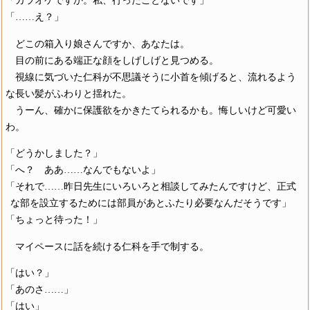
「カラオケですか。私、行ったことないです」
「……え？」
どこの箱入り娘さんですか、あなたは。
目の前にある端正な顔をしげしげと見つめる。
視線に気づいた仁科が不思議そうに小首を傾げると、流れるよう
な長い髪がふわりと揺れた。
うーん、確かに保護欲をかきたてられるかも。悔しいけど可愛い
わ。
「どうかしました？」
「へ？ ああ……なんでもないよ」
「それで……昨日先生にいろいろと相談してみたんですけど、正式
な部を設立するためには部員があとふたり必要なんだそうです」
「ちょっと待った！」
マイペースに話を続ける仁科を手で制する。
「はい？」
「あのさ……」
「はい」