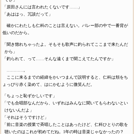
「原田さんには言われたくないです……」
「あははっ、冗談だって」
確かにわたしも仁科のことは言えない。バレー部の中で一番背が
低いのだから。
「聞き惚れちゃったよ。そもそも歌声に釣られてここまで来たんだ
から」
「釣られて、って……そんな遠くまで聞こえてたんですか」
…………。
ここに来るまでの経緯をかいつまんで説明すると、仁科は頬をち
ょっぴり赤く染めて、はにかむように微笑んだ。
「ちょっと恥ずかしいです」
「でも合唱部なんだから、いずれはみんなに聞いてもらわないとい
けないんだよ」
「それはそうですけど」
「前に音楽の授業で斉唱したことはあったけど、仁科ひとりの歌を
聴いたのはこれが初めてだね。1年の時は音楽じゃなかったの？