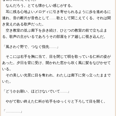
なんだろう。とても懐かしい感じがする。
耳に残る心地よいメロディに引き寄せられるように歩を進めるに
連れ、音の断片が音色として……歌として聞こえてくる。それは聞
き覚えのある歌声だった。
空き教室の並ぶ廊下を歩き続け、ひとつの教室の前で立ち止ま
る。歌声の主がいるであろうその部屋をドア越しに覗き込んだ。
「風さわぐ野で、つなぐ指先……」
そこには右手を胸に当て、目を閉じて唄を歌っている仁科の姿が
あった。夕日を背に受け、開かれた窓から吹く風に髪をなびかせて
いる。
その美しい光景に目を奪われ、わたしは廊下に突っ立ったままで
いた。
「どうかお願い、ほどけないでいて……」
やがて歌い終えた仁科が右手をゆっくりと下ろして目を開く。
「…………」