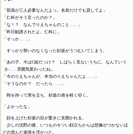
「部員が三人必要なんだよっ。名前だけでも貸してよ」
「仁科がそう言ったのか？」
「な！？ なんでりえちゃんのこと……」
「昨日勧誘されたよ。仁科に」
「そっか……」
すっかり勢いのなくなった杉坂がうつむいてしまう。
「あの子、今はC組だっけ？ しばらく見ないうちに、なんていう
か……雰囲気変わったね」
「今のりえちゃんが、本当のりえちゃんだよ……」
「そうなのか？ だったら……」
鞄を持って席を立ち、杉坂の肩を軽く叩く。
「よかったな」
顔を上げた杉坂の目が驚きに見開かれる。
少しの沈黙の後、いつものキツい顔立ちからは想像がつかないほ
どの澄んだ表情を浮かべた。