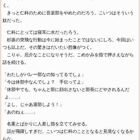
く。
きっと仁科のために音楽部をやめたのだろう。こいつはそういう
奴だった。
仁科にとっては寝耳に水だったろう。
杉坂の突飛な行動は今に始まったことではないにしろ、今回はい
つも以上だ。その驚きはだいたい想像がつく。
こりゃ、厄介なことになりそうだ。こめかみを指で押さえながら
話を続ける。
「わたしがバレー部なの知ってるでしょ」
「今は休部中なんでしょ？ 手伝ってよ」
「休部中でも、ちゃんと部に顔出さないと部長にどやされるんだ
よ……」
「よし、じゃあ退部しよう！」
「あのねぇ……」
名案とばかりに人差し指を立ててみせる。
話が飛躍しすぎだ。こいつは仁科のこととなると見境なくなるか
らな。