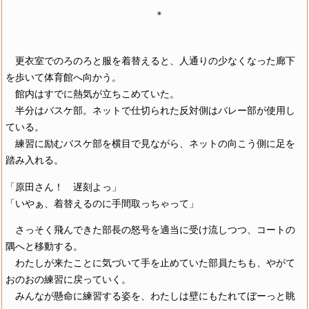
＊
更衣室でのろのろと服を着替えると、人通りの少なくなった廊下
を歩いて体育館へ向かう。
館内はすでに熱気が立ちこめていた。
半分はバスケ部。ネットで仕切られた反対側はバレー部が使用し
ている。
練習に励むバスケ部を横目で見ながら、ネットの向こう側に足を
踏み入れる。
「原田さん！ 遅刻よっ」
「いやぁ、着替えるのに手間取っちゃって」
さっそく飛んできた部長の怒号を適当に受け流しつつ、コートの
隅へと移動する。
わたしが来たことに気づいて手を止めていた部員たちも、やがて
おのおの練習に戻っていく。
みんなが懸命に練習する姿を、わたしは壁にもたれてぼーっと眺