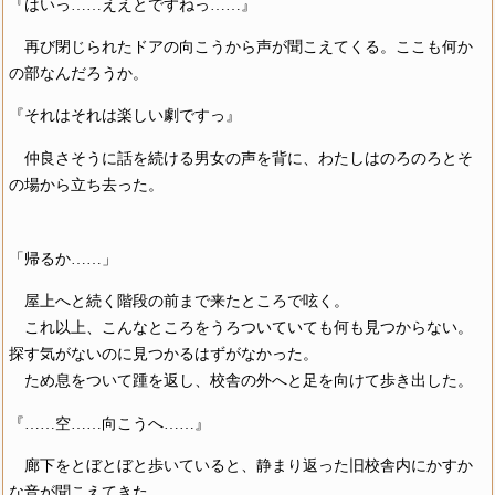
『はいっ……ええとですねっ……』
再び閉じられたドアの向こうから声が聞こえてくる。ここも何か
の部なんだろうか。
『それはそれは楽しい劇ですっ』
仲良さそうに話を続ける男女の声を背に、わたしはのろのろとそ
の場から立ち去った。
「帰るか……」
屋上へと続く階段の前まで来たところで呟く。
これ以上、こんなところをうろついていても何も見つからない。
探す気がないのに見つかるはずがなかった。
ため息をついて踵を返し、校舎の外へと足を向けて歩き出した。
『……空……向こうへ……』
廊下をとぼとぼと歩いていると、静まり返った旧校舎内にかすか
な音が聞こえてきた。