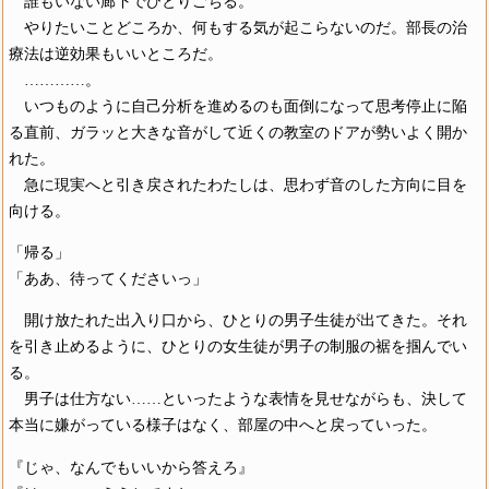
誰もいない廊下でひとりごちる。
やりたいことどころか、何もする気が起こらないのだ。部長の治
療法は逆効果もいいところだ。
…………。
いつものように自己分析を進めるのも面倒になって思考停止に陥
る直前、ガラッと大きな音がして近くの教室のドアが勢いよく開か
れた。
急に現実へと引き戻されたわたしは、思わず音のした方向に目を
向ける。
「帰る」
「ああ、待ってくださいっ」
開け放たれた出入り口から、ひとりの男子生徒が出てきた。それ
を引き止めるように、ひとりの女生徒が男子の制服の裾を掴んでい
る。
男子は仕方ない……といったような表情を見せながらも、決して
本当に嫌がっている様子はなく、部屋の中へと戻っていった。
『じゃ、なんでもいいから答えろ』