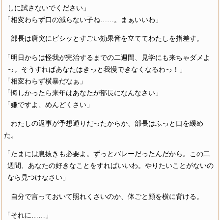
しに試さないでください」
「相変わらず口の減らない子ね……。まぁいいわ」
部長は唐突にビシッとすごい効果音を立ててわたしを指差す。
「明日からは怪我が完治するまでの二週間、見学にも来ちゃダメよ
っ。そうすればあなたはきっと我慢できなくなるわっ！」
「相変わらず横暴だなぁ」
「悔しかったら来年はあなたが部長になんなさい」
「嫌ですよ、めんどくさい」
わたしの返事が予想通りだったからか、部長はふっと口を緩め
た。
「たまには息抜きも必要よ。ずっとバレーだったんだから。この二
週間、あなたの好きなことをすればいいわ。やりたいことがないの
なら見つけなさい」
自分で言っておいて照れくさいのか、体ごと顔を横に背ける。
「それに……」