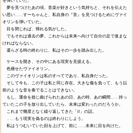
を弾いていた。
夢を見つけたあの頃。音楽が好きという気持ちと、それを伝えた
い思い……すーちゃんと、私自身の『音』を見つけるためにヴァイ
オリンを弾いていた。
目を閉じれば、帰れる気がした。
でもそれは過去の夢。これからは未来へ向けて自分の足で進まな
ければならない。
還らざる時の終わりに、私はその一歩を踏み出した。
ケースを開き、その中にある現実を見据える。
色褪せたヴァイオリン。
このヴァイオリンは私のすべてであり、私自身だった。
そして今も、この子は私と同じ存在。大きな傷を負って、もう以
前のような音を奏でることはできない。
もし、運命を捻じ曲げられたあの日、あの時、あの瞬間……持っ
ていたこの子を放り出していたら、未来は変わったのだろうか。
これまで幾度となく繰り返してきた「if」の話。
……もう現実を偽るのは終わりにしよう。
私はうつむいていた顔を上げて、前に……未来に目を向けた。