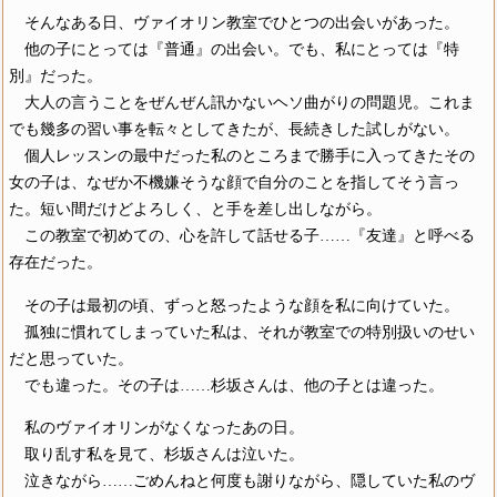
そんなある日、ヴァイオリン教室でひとつの出会いがあった。
他の子にとっては『普通』の出会い。でも、私にとっては『特
別』だった。
大人の言うことをぜんぜん訊かないヘソ曲がりの問題児。これま
でも幾多の習い事を転々としてきたが、長続きした試しがない。
個人レッスンの最中だった私のところまで勝手に入ってきたその
女の子は、なぜか不機嫌そうな顔で自分のことを指してそう言っ
た。短い間だけどよろしく、と手を差し出しながら。
この教室で初めての、心を許して話せる子……『友達』と呼べる
存在だった。
その子は最初の頃、ずっと怒ったような顔を私に向けていた。
孤独に慣れてしまっていた私は、それが教室での特別扱いのせい
だと思っていた。
でも違った。その子は……杉坂さんは、他の子とは違った。
私のヴァイオリンがなくなったあの日。
取り乱す私を見て、杉坂さんは泣いた。
泣きながら……ごめんねと何度も謝りながら、隠していた私のヴ