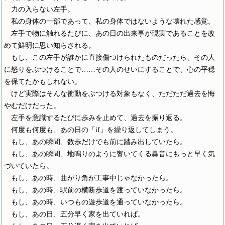
力の入らない左手。
私の身体の一部であって、私の身体ではないような壊れた感覚。
左手で物に触れるたびに、あの日の出来事が現実であることを改
めて鮮明に思い知らされる。
もし、この左手が誰かに直接傷つけられたものだったら、その人
に怒りをぶつけることで……その人のせいにすることで、心の平穏
を保てたかもしれない。
けど実際はそんな衝動をぶつける対象もなく、ただただ過去を悔
やむだけだった。
左手を意識するたびに歩みを止めて、過去を振り返る。
何度も何度も、あの日の「if」を繰り返してしまう。
もし、あの瞬間、数歩だけでも前に踏み出していたら。
もし、あの瞬間、地鳴りのように響いてくる轟音にもっと早く気
づいていたら。
もし、あの時、曲がり角が工事中じゃなかったら。
もし、あの時、駅前の横断歩道を渡っていなかったら。
もし、あの時、いつもの遊歩道を通っていなかったら。
もし、あの日、五分早く家を出ていれば。