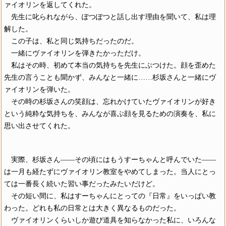
ァイオリンを返してくれた。
先生に叱られながら、ぽつぽつと話し出す理由を聞いて、私は理
解した。
この子は、私と同じ気持ちだったのだ。
一緒にヴァイオリンを弾きたかっただけ。
私はその時、初めて本当の気持ちを先生にぶつけた。顔を歪めた
先生の言うことも聞かず、みんなと一緒に……杉坂さんと一緒にヴ
ァイオリンを弾いた。
その時の杉坂さんの笑顔は、忘れかけていたヴァイオリンが好き
という純粋な気持ちを、みんなが喜ぶ顔を見るための演奏を、私に
思い出させてくれた。
実際、杉坂さん――その頃にはもうすーちゃんと呼んでいた――
は一月も経たずにヴァイオリン教室をやめてしまった。当人にとっ
ては一番長く続いた習い事だったみたいだけど。
その短い間に、私はすーちゃんにとっての『日常』をいっぱい教
わった。どれも私の日常とは大きく異なるものだった。
ヴァイオリンくらいしか遊び道具を知らなかった私に、いろんな