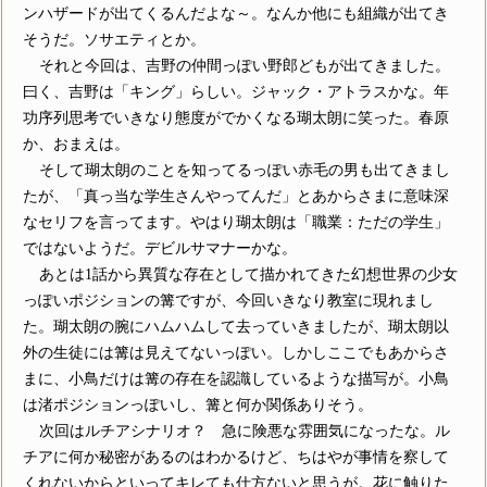
ンハザードが出てくるんだよな～。なんか他にも組織が出てき
そうだ。ソサエティとか。
それと今回は、吉野の仲間っぽい野郎どもが出てきました。
曰く、吉野は「キング」らしい。ジャック・アトラスかな。年
功序列思考でいきなり態度がでかくなる瑚太朗に笑った。春原
か、おまえは。
そして瑚太朗のことを知ってるっぽい赤毛の男も出てきまし
たが、「真っ当な学生さんやってんだ」とあからさまに意味深
なセリフを言ってます。やはり瑚太朗は「職業：ただの学生」
ではないようだ。デビルサマナーかな。
あとは1話から異質な存在として描かれてきた幻想世界の少女
っぽいポジションの篝ですが、今回いきなり教室に現れまし
た。瑚太朗の腕にハムハムして去っていきましたが、瑚太朗以
外の生徒には篝は見えてないっぽい。しかしここでもあからさ
まに、小鳥だけは篝の存在を認識しているような描写が。小鳥
は渚ポジションっぽいし、篝と何か関係ありそう。
次回はルチアシナリオ？ 急に険悪な雰囲気になったな。ル
チアに何か秘密があるのはわかるけど、ちはやが事情を察して
くれないからといってキレても仕方ないと思うが。花に触りた