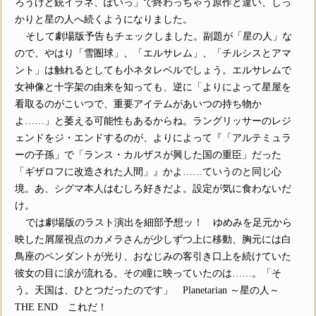
ろうけど銃イラネ、ぽいっ」で終わっちゃう原作と違い、しっ
かりと星の人へ続くようになりました。
そして劇場版予告もチェックしました。副題が「星の人」な
ので、やはり「雪圏球」、「エルサレム」、「チルシスとアマ
ント」は触れるとしても小ネタレベルでしょう。エルサレムで
女神像と十字架の由来を知っても、逆に「よりによって星屋を
看取るのがこいつで、重要アイテムがあいつの持ち物か
よ……」と萎える可能性もあるからね。ラングリッサーのレジ
ェンドをジ・エンドするのが、よりによって『「アルテミュラ
ーの子孫」で「ランス・カルザスが興した国の重臣」だった
「ギザロフに改造された人間」』かよ……ていうのと同じ心
境。あ、シグマ本人はむしろ好きだよ。設定が気に食わないだ
け。
では劇場版のラスト演出を細部予想ッ！ ゆめみを足元から
映した屑屋視点のカメラさんが少しずつ上に移動、胸元には白
鳥座のペンダントが光り、おなじみの客引き口上を続けていた
彼女の目に涙が流れる。その瞳に映っていたのは……。「そ
う。天国は、ひとつだったのです」 Planetarian ～星の人～
THE END これだ！