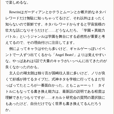
で楽しめるな。
Rewriteはガーディアンとかテラとムーンとか断片的なネタバ
レワードだけ無駄に知っちゃってるけど、それ以外はまったく
知らないので新鮮です。ネタバレワードからすると宇宙規模の
壮大な話になりそうだけど……どうなんだろ。「学園＋異能力
バトル」というジャンルは学園を舞台にする必然性が重要と考
えてるので、その理由付けに注目してます。
例によってキャラはやたら多いけど、ギャルゲーっぽいイベ
ントで一人ずつ出てくるから「Angel Beats!」よりは覚えやすい
な。やっぱあれは1話で大量のキャラがいっぺんに出てきたのが
良くなかったのかも。
主人公の瑚太朗は独り言が国崎往人並に多いけど、ノリが良
くて好感が持てるタイプだ。式神ネタを学校に行ってもまだ引
っぱってたところが一番面白かった。ともこぉーーっ！ タイ
トルにもなってる書き換え能力は、最新話の説明である程度は
理解できたつもりですが……オカルト研究会の質問の選択肢に
もあったけど、自分だけでなく世界も書き換えてるんだろう
か。