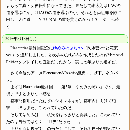
よもって真・女神転生になってきた。果たして瑚太朗はLAWの
道を選ぶのか、CHAOSの道を選ぶのか、それとも両組織を敵に
回し、人の道……NEUTRALの道を貫くのかっ！？ 次回へ続
く！
2016年8月8日(月)
Planetarian最終回記念に
ゆめみのぷちAA
（防水套ver.と花束
ver.）を追加しました。ゆめみのぷちAAを作成したのもMemorial
Editionをプレイした直後だったから、実に七年ぶりの追加だ。
さて今週のアニメPlanetarian&Rewrite感想～。以下、ネタバ
レ。
まずはPlanetarian最終回！ 第5章「ゆめみの願い」です。最
後までまとまりない感想！
都市防衛用だったはずのシオマネキが、都市内に向けて砲
撃！ 彼もまた、こわれていたのだ。
そしてゆめみは……現実をはっきりと認識した。こわれてい
たのは自分ではなく、"世界"だった……。
ありえない現実を目の当たりにして、それを自分が壊れてい