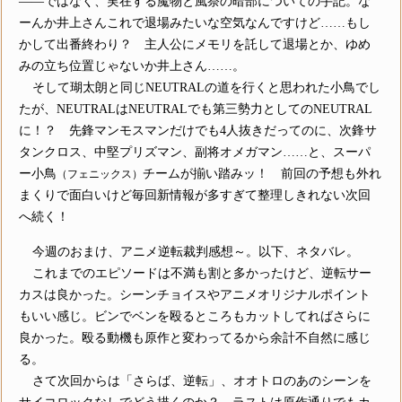
――ではなく、実在する魔物と風祭の暗部についての手記。な
ーんか井上さんこれで退場みたいな空気なんですけど……もし
かして出番終わり？ 主人公にメモリを託して退場とか、ゆめ
みの立ち位置じゃないか井上さん……。
そして瑚太朗と同じNEUTRALの道を行くと思われた小鳥でし
たが、NEUTRALはNEUTRALでも第三勢力としてのNEUTRAL
に！？ 先鋒マンモスマンだけでも4人抜きだってのに、次鋒サ
タンクロス、中堅プリズマン、副将オメガマン……と、スーパ
ー小鳥
チームが揃い踏みッ！ 前回の予想も外れ
（フェニックス）
まくりで面白いけど毎回新情報が多すぎて整理しきれない次回
へ続く！
今週のおまけ、アニメ逆転裁判感想～。以下、ネタバレ。
これまでのエピソードは不満も割と多かったけど、逆転サー
カスは良かった。シーンチョイスやアニメオリジナルポイント
もいい感じ。ビンでベンを殴るところもカットしてればさらに
良かった。殴る動機も原作と変わってるから余計不自然に感じ
る。
さて次回からは「さらば、逆転」、オオトロのあのシーンを
サイコロックなしでどう描くのか？ ラストは原作通りでもカ