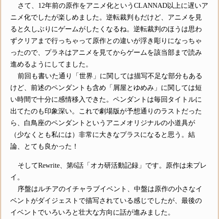
さて、12年前の原作をアニメ化というCLANNAD以上に遅いア
ニメ化でしたが楽しめました。逆転裁判もだけど、アニメを見
ると久しぶりにゲームがしたくなるね。逆転裁判のほうは思わ
ずクリアまで行っちゃって原作との違いが浮き彫りになっちゃ
ったので、プラネはアニメを見てからゲームを該当部まで読み
進めるようにしてました。
前回も書いた通り「世界」に関しては描写不足な部分もある
けど、前述のペンダントも含め「屑屋とゆめみ」に関しては短
い時間で十分に感情移入できた。ペンダントは毎回タイトルに
出てたのも印象深い。これで劇場版が予想通りのラストだった
ら、白鳥座のペンダントというアニメオリジナルの小道具が
（少なくとも私には）非常に大きなプラスになると思う。結
論、とても良かった！
そしてRewrite、第6話「オカ研活動記録」です。原作は未プレ
イ。
序盤はルチアのイチャラブイベント、中盤は原作の小さなイ
ベントがダイジェストで描写されている感じでしたが、最後の
イベントでいろいろと壮大な方向に話が進みました。