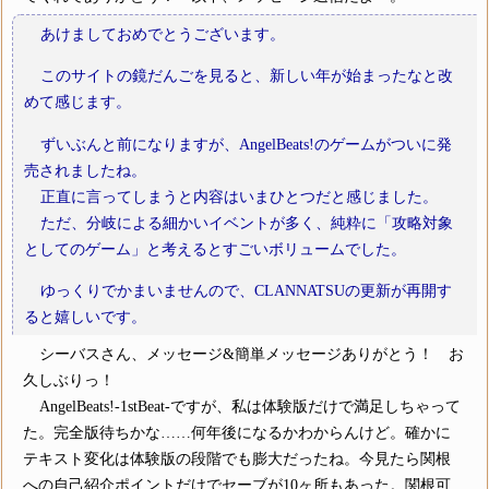
あけましておめでとうございます。
このサイトの鏡だんごを見ると、新しい年が始まったなと改
めて感じます。
ずいぶんと前になりますが、AngelBeats!のゲームがついに発
売されましたね。
正直に言ってしまうと内容はいまひとつだと感じました。
ただ、分岐による細かいイベントが多く、純粋に「攻略対象
としてのゲーム」と考えるとすごいボリュームでした。
ゆっくりでかまいませんので、CLANNATSUの更新が再開す
ると嬉しいです。
シーバスさん、メッセージ&簡単メッセージありがとう！ お
久しぶりっ！
AngelBeats!-1stBeat-ですが、私は体験版だけで満足しちゃって
た。完全版待ちかな……何年後になるかわからんけど。確かに
テキスト変化は体験版の段階でも膨大だったね。今見たら関根
への自己紹介ポイントだけでセーブが10ヶ所もあった。関根可