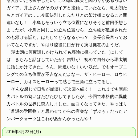
る人がいたら握手したい。この森の真実と関わりがあるっぽい
ガイア。井上さんがそのガイアと接触していたなら、瑚太朗た
ちとガイアの……今回決別したふたりとの架け橋になること間
違いなし！ 小鳥もそういう立ち位置になりそうと前回予想し
ましたが、小鳥と同じこの立ち位置なら、立ち絵が追加された
のも頷ける話だ。はたしてどうなるかっ？ 会長会長言ってお
いてなんですが、やはり脇役に目が行く病は健在のようだ。
瑚太朗に何度話しかけられても邪険に扱っていた（にして
は、きちんと話はしていたが）吉野が、初めて自分から瑚太朗
に話しかけてきた。うん、間違いなくいい奴だ。でもオープニ
ングでの立ち位置が不吉なんだよなー、ザ・ヒーロー、ロウヒ
ーロー、カオスヒーローって感じで三角に立ってるし。
そんな感じで日常が崩壊して次回へ続く！ これまでも異能
力バトルの匂いはたびたびしてましたが、今回で本格的に異能
力バトルの世界に突入しました。面白くなってきた。やっぱり
「普通の学園物」と思わせてからの唐突な「ずぶぅ」だったア
ンバークォーツはこれがあかんかったんや！
2016年8月22日(月)