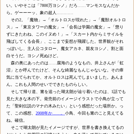
い。いやそこは「7800万ヨシノ」だろ……マンモスなんだか
ら。ゲーーーッ、象の超人…………
その2。「魔物」→「オルトロスが現れた」→「魔獣オルトロ
ス」→「東京タワーの魔女」→「会長は学園の魔女」→「懲り
ずにきたわね、このイヌめ！」→「スカート内からミサイルを
飛ばしてくる会長」、ここまで妄想が飛躍した。世界観がそれ
っぽいし、主人公コタロー、魔女アカネ、親友ヨシノ、割と面
白そうだ。ヨシノ死ぬけど。
森の奥にあったのは……腐海のようなもの。井上さんが「虹
沼」とか呼んでたけど、そんな綺麗なもんじゃないな。その瘴
気に当てられてか、オルトロスは死んでしまいました。あんま
ん。これも人間のせいでできたものらしい。
そして帰り道、篝を追った瑚太朗が辿り着いたのは、1話でも
見た大きな木の下。発売前のイメージイラストで小鳥が立って
た「聖剣伝説のマナの木みたい」という感想だった場所か。っ
て、この感想、
2008年か……。
小鳥、今回も篝のこと見えてる
ね。確信。
そこで瑚太朗が見たイメージですが、世界を書き換えてるの