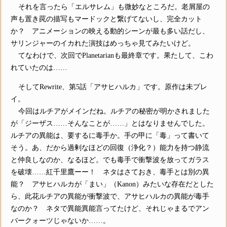
それを言ったら「エルサレム」も微妙なところだ。老屑屋の
声も置き罠の描写もマードックと繋げてないし、完全カット
か？ アニメーションの映える動的シーンが最も多い話だし、
サリンジャーのイカれた演技はめっちゃ見てみたいけど。
てなわけで、次回でPlanetarianも最終章です。果たして、こわ
れていたのは……
そしてRewrite、第5話「アサヒハルカ」です。原作は未プレ
イ。
今回はルチアがメインだね。ルチアの秘密が明かされました
が「ジーザス……そんなことが……」とはなりませんでした。
ルチアの異能は、要するに毒手か。手の甲に「毒」って書いて
そう。あ、だから過剰なほどの回復（浄化？）能力を持つ静流
と仲良しなのか、なるほど。でも毒手で衝撃波を放ってガラス
を破壊……紅千里鷹ーー！ ネタはさておき、毒手とは別の異
能？ アサヒハルカが「まい」（Kanon）みたいな存在だとした
ら、此花ルチアの異能が衝撃波で、アサヒハルカの異能が毒手
なのか？ ネタで異能異能言ってたけど、それじゃまるでアン
バークォーツじゃないか……。