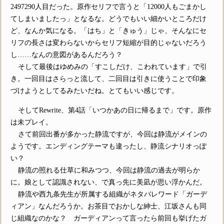
2497290人目だった。原作セリフで言うと「12000人もごまかし
てしまいましたっ」となるな。どうでもいい細かいところだけ
ど、なんか気になる。「はち」と「きゅう」じゃ、そんなにセ
リフの長さは変わらないからセリフ短縮が目的じゃないだろう
し……なんの意図があるんだろう？
そして最後はゆめみの「すこしだけ、こわれています」で引
き。一回目はさらっと流して、二回目は引きに使うことで印象
づけようとしてるみたいだね。とてもいい感じです。
そしてRewrite、第4話「いつかあの日に帰るまで」です。原作
は未プレイ。
さて前回出番が多かった静流ですが、今回は静流がメインの
ようです。エンディングテーマも違ったし、静流シナリオっぽ
い？
静流の照れる仕草に和みつつ、今回は静流の過去が明らか
に。娘として認識されない、で真っ先に美凪が思い浮かんだ。
静流や西九条先生が所属する組織がネタバレワード「ガーデ
ィアン」なんだろうか。お茶目でおかしな紳士、江坂さんも同
じ組織なのかな？ ガーディアンって言ったら前回も挙げたガ