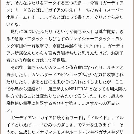
が、そんなふたりをマークする三つの影……今宮（ガーディア
ン）！ ぎるとぱに（ガイアの手先）！ ちびもす（スーパー
小鳥チーム）！ ……ぎるとぱにって書くと、ぐりとぐらみた
いだな。
尾行に気づいたふたり（というか篝ちゃん）は逃亡開始。ぎ
るの急降下アタック＋ちびもすのグレイシャーアタック＋ヨシ
ング軍団の一斉攻撃で、今宮は再起不能
。ガーディ
（リタイヤ）
アン所属なんだから今宮も異能持ちだと思うんだけど、お調子
者という印象だけ残して即退場。
その後、篝ちゃんがカフェイン依存症になったり、ルチアと
再会したり、ガンハザードのビショップみたいな奴に攻撃され
たりしたり、ぎるとぱにを虫かごに入れたりしましたが、ここ
で小鳥から連絡が！ 第三勢力のNEUTRALとなっても瑚太朗の
味方であることは変わりないみたいで安心した。しかし超人や
魔物使い相手に無双するちびもす強ぇ……さすが7800万ヨシ
ノ。
ガーディアン、ガイアに続く新ワードは「ドルイド」。ドル
イドといえば……「ひみつのぎしき」でマナを生み出す！ そ
うか、生成したマナでマンモスやルートマンやペガサスやグリ