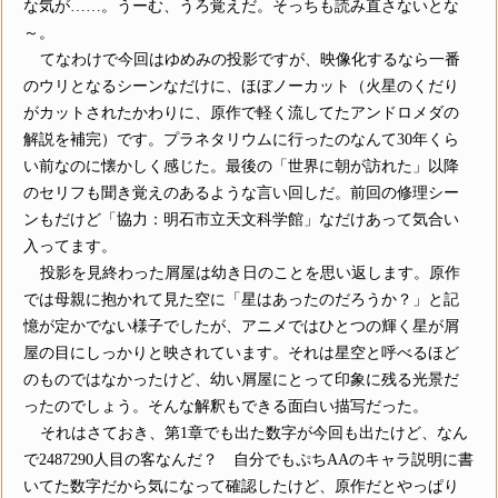
な気が……。うーむ、うろ覚えだ。そっちも読み直さないとな
～。
てなわけで今回はゆめみの投影ですが、映像化するなら一番
のウリとなるシーンなだけに、ほぼノーカット（火星のくだり
がカットされたかわりに、原作で軽く流してたアンドロメダの
解説を補完）です。プラネタリウムに行ったのなんて30年くら
い前なのに懐かしく感じた。最後の「世界に朝が訪れた」以降
のセリフも聞き覚えのあるような言い回しだ。前回の修理シー
ンもだけど「協力：明石市立天文科学館」なだけあって気合い
入ってます。
投影を見終わった屑屋は幼き日のことを思い返します。原作
では母親に抱かれて見た空に「星はあったのだろうか？」と記
憶が定かでない様子でしたが、アニメではひとつの輝く星が屑
屋の目にしっかりと映されています。それは星空と呼べるほど
のものではなかったけど、幼い屑屋にとって印象に残る光景だ
ったのでしょう。そんな解釈もできる面白い描写だった。
それはさておき、第1章でも出た数字が今回も出たけど、なん
で2487290人目の客なんだ？ 自分でもぷちAAのキャラ説明に書
いてた数字だから気になって確認したけど、原作だとやっぱり