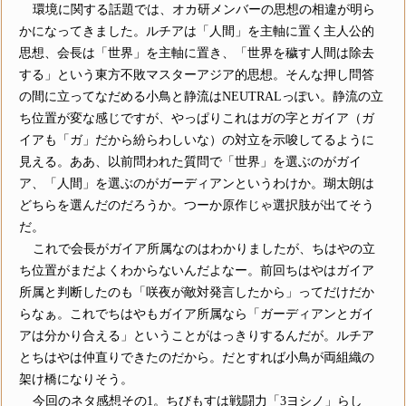
環境に関する話題では、オカ研メンバーの思想の相違が明ら
かになってきました。ルチアは「人間」を主軸に置く主人公的
思想、会長は「世界」を主軸に置き、「世界を穢す人間は除去
する」という東方不敗マスターアジア的思想。そんな押し問答
の間に立ってなだめる小鳥と静流はNEUTRALっぽい。静流の立
ち位置が変な感じですが、やっぱりこれはガの字とガイア（ガ
イアも「ガ」だから紛らわしいな）の対立を示唆してるように
見える。ああ、以前問われた質問で「世界」を選ぶのがガイ
ア、「人間」を選ぶのがガーディアンというわけか。瑚太朗は
どちらを選んだのだろうか。つーか原作じゃ選択肢が出てそう
だ。
これで会長がガイア所属なのはわかりましたが、ちはやの立
ち位置がまだよくわからないんだよなー。前回ちはやはガイア
所属と判断したのも「咲夜が敵対発言したから」ってだけだか
らなぁ。これでちはやもガイア所属なら「ガーディアンとガイ
アは分かり合える」ということがはっきりするんだが。ルチア
とちはやは仲直りできたのだから。だとすれば小鳥が両組織の
架け橋になりそう。
今回のネタ感想その1。ちびもすは戦闘力「3ヨシノ」らし