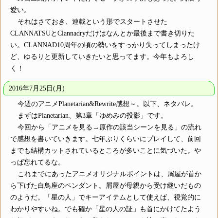
愛い。
それはさておき、連載という形でスタートさせた
CLANNATSUとClannadryだけはなんとか最後まで書き切りた
い。CLANNAD10周年の頃の勢いをすっかり失ってしまったけ
ど、ゆるりと更新していきたいと思ってます。今年もよろし
く！
2016年7月25日(月)
今週のアニメPlanetarian&Rewrite感想～。以下、ネタバレ。
まずはPlanetarian、第3章「ゆめみの投影」です。
今回から「アニメを見る→原作の該当シーンを見る」の流れ
で感想を書いていきます。七年ぶりくらいにプレイして、前回
までも結構カットされているところが多いことに気づいた。や
っぱ忘れてるな。
これまでにあったアニメオリジナルポイントは、屑屋が首か
ら下げた白鳥座のペンダント。屑屋が母親から受け継いだもの
のようだ。「星の人」でキーアイテムとして使えば、視覚的に
わかりやすいね。でも確か「星の人の証」も首にかけてたよう