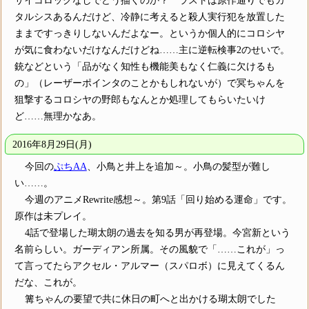
タルシスあるんだけど、冷静に考えると殺人実行犯を放置した
ままですっきりしないんだよなー。というか個人的にコロシヤ
が気に食わないだけなんだけどね……主に逆転検事2のせいで。
銃などという「品がなく知性も機能美もなく仁義に欠けるも
の」（レーザーポインタのことかもしれないが）で冥ちゃんを
狙撃するコロシヤの野郎もなんとか処理してもらいたいけ
ど……無理かなあ。
2016年8月29日(月)
今回の
ぷちAA
、小鳥と井上を追加～。小鳥の髪型が難し
い……。
今週のアニメRewrite感想～。第9話「回り始める運命」です。
原作は未プレイ。
4話で登場した瑚太朗の過去を知る男が再登場。今宮新という
名前らしい。ガーディアン所属。その風貌で「……これが」っ
て言ってたらアクセル・アルマー（スパロボ）に見えてくるん
だな、これが。
篝ちゃんの要望で共に休日の町へと出かける瑚太朗でした