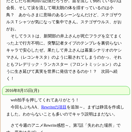
だとしたら前周回の記憶だろうか。血を流して倒れているのは
会長、そして涙を流して瑚太朗の体を揺すっているのは小
鳥？ あからさまに意味のあるシーンなんだけど、ステゴザウ
ルスＴシャツが気になって集中できん。ステゴザウルス、がお
がお。
そしてラストは、新聞部の井上さんが死亡フラグを立てまく
った上で行方不明に。突撃記者タイプのテンプレを裏切らない
キャラで安心したぜ。果たして井上さんは暮葉シナリオのヤシ
マさん（レコンキスタ）のように殺されてしまうのかっ、それ
ともフレデリック・ランカスター（フロントミッション）のよ
うに生き延びて真実を世界に発信できるのか！？ 次回へ続
く！
2016年8月15日(月)
web拍手を押してくれてありがとう！
今回もぷちAA、
Rewriteの項目
を追加～。まずは静流を作成し
ました。わからないことも多いのでキャラ説明はまだない。
さて今週のアニメRewrite感想～。第7話「失われた場所」で