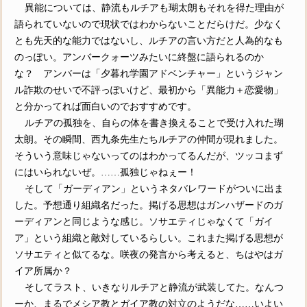
異能については、静流もルチアも瑚太朗もそれを得た理由が
語られていないので現状ではわからないことだらけだ。少なく
とも先天的な能力ではないし、ルチアの言い方だと人為的なも
のっぽい。アンバークォーツみたいに終盤に語られるのか
な？ アンバーは「夕暮れ学園アドベンチャー」というジャン
ル詐欺のせいで不評っぽいけど、最初から「異能力＋恋愛物」
と分かってれば面白いのでおすすめです。
ルチアの孤独を、自らの体を書き換えることで受け入れた瑚
太朗。その瞬間、西九条先生たちルチアの仲間が現れました。
そういう意味じゃないってのはわかってるんだが、ツッコまず
にはいられないぜ。……孤独じゃねぇー！
そして「ガーディアン」というネタバレワードがついに出ま
した。予想通り組織名だった。掲げる思想はガンハザードのガ
ーディアンと同じような感じ。ソサエティじゃなくて「ガイ
ア」という組織と敵対しているらしい。これまた掲げる思想が
ソサエティと似てるな。咲夜の発言から考えると、ちはやはガ
イア所属か？
そしてラスト、いきなりルチアと静流が武装してた。なんつ
ーか、まるでメシア教とガイア教の対立のようだな……いよい