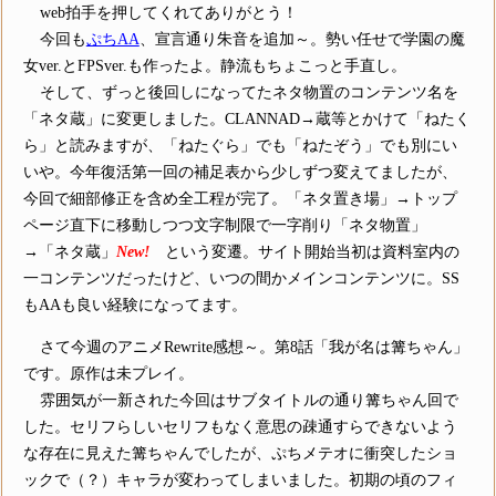
web拍手を押してくれてありがとう！
今回も
ぷちAA
、宣言通り朱音を追加～。勢い任せで学園の魔
女ver.とFPSver.も作ったよ。静流もちょこっと手直し。
そして、ずっと後回しになってたネタ物置のコンテンツ名を
「ネタ蔵」に変更しました。CLANNAD→蔵等とかけて「ねたく
ら」と読みますが、「ねたぐら」でも「ねたぞう」でも別にい
いや。今年復活第一回の補足表から少しずつ変えてましたが、
今回で細部修正を含め全工程が完了。「ネタ置き場」→トップ
ページ直下に移動しつつ文字制限で一字削り「ネタ物置」
→「ネタ蔵」
New!
という変遷。サイト開始当初は資料室内の
一コンテンツだったけど、いつの間かメインコンテンツに。SS
もAAも良い経験になってます。
さて今週のアニメRewrite感想～。第8話「我が名は篝ちゃん」
です。原作は未プレイ。
雰囲気が一新された今回はサブタイトルの通り篝ちゃん回で
した。セリフらしいセリフもなく意思の疎通すらできないよう
な存在に見えた篝ちゃんでしたが、ぷちメテオに衝突したショ
ックで（？）キャラが変わってしまいました。初期の頃のフィ