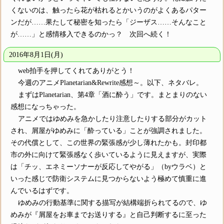
くないのは、触ったら花が枯れるとかいうのがよくあるパター
ンだが……果たして秘密を知ったら「ジーザス……そんなこと
が……」と感情移入できるのかっ？ 次回へ続く！
2016年8月1日(月)
web拍手を押してくれてありがとう！
今週のアニメPlanetarian&Rewrite感想～。以下、ネタバレ。
まずはPlanetarian、第4章「酒に酔う」です。まとまりのない
感想になっちゃった。
アニメではゆめみを急かしたり注意したりする部分がカット
され、屑屋がゆめみに「酔っている」ことが強調されました。
その代償として、この世界の緊張感が少し薄れたかも。封印都
市の外に向けて緊張感なく歩いているように見えますが、実際
は「チッ、エネミーソナーが反応してやがる」（byウラベ）と
いった感じで防衛システムに見つからないよう極めて慎重に進
んでいるはずです。
ゆめみの行動基準に関する描写が結構端折られてるので、ゆ
めみが『屑屋をお車までお送りする』と自己判断するに至った