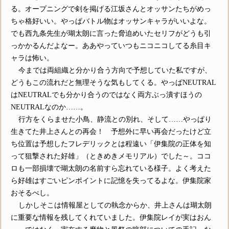
る。オープニングで剣を掲げる江坂さんとオッサンたちがめっ
ちゃ格好いい。やっぱバトル物はオッサンキャラがいいよな。
でも西九条先生が瑚太朗に言った脅迫めいたセリフがどうも引
っかかるんだよなー。ああやっていつもニコニコしてる糸目キ
ャラは怖い。
今までは両組織と分かり合う方向で予想していた私ですが、
どうもこの流れだと無理そうな気もしてくる。やっぱNEUTRAL
はNEUTRALでも分かり合うのではなく両方ぶっ潰すほうの
NEUTRALなのか……。
行方をくらませた小鳥、静流との別れ、そして……やっぱり
生きてた井上さんとの再会！ 予想外に早い再会だったけど立
ち位置は予想したフレデリックとは程遠い「伊集院の正体を知
って狙撃された好雄」（ときめきメモリアル）でした～。ココ
ロも一部損壊で瑚太朗の名前すら忘れている様子。よく考えた
ら好雄はすごいピンポイントに記憶を失ってるよな。伊集院家
おそるべし。
しかしそこは情報屋としての執念からか、井上さんは瑚太朗
に重要な情報を残してくれていました。伊集院レイが実はおん