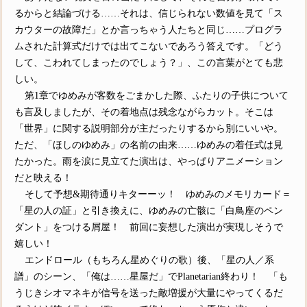
るからと結論づける……それは、信じられない数値を見て「ス
カウターの故障だ」とか言っちゃう人たちと同じ……プログラ
ムされた計算式だけでは出てこないであろう答えです。「どう
して、こわれてしまったのでしょう？」、この言葉がとても悲
しい。
第1章でゆめみが客数をごまかした際、ふたりの子供について
も言及しましたが、その着地点は残念ながらカット。そこは
「世界」に関する説明部分が主だったりするから別にいいや。
ただ、「ほしのゆめみ」の名前の由来……ゆめみの着任式は見
たかった。雨を涙に見立てた演出は、やっぱりアニメーション
だと映える！
そして予想&期待通りキターーッ！ ゆめみのメモリカード＝
「星の人の証」と引き換えに、ゆめみの亡骸に「白鳥座のペン
ダント」をつける屑屋！ 前回に妄想した演出が実現しそうで
嬉しい！
エンドロール（もちろん星めぐりの歌）後、「星の人／系
譜」のシーン、「俺は……星屋だ」でPlanetarian終わり！ 「も
うじきシオマネキが信号を送った敵増援が大量にやってくるだ