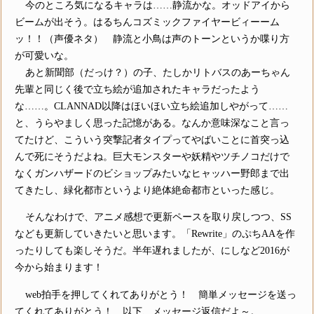
今のところ気になるキャラは……静流かな。オッドアイから
ビームが出そう。はるちんコズミックファイヤービィーーム
ッ！！（声優ネタ） 静流と小鳥は声のトーンというか喋り方
が可愛いな。
あと新聞部（だっけ？）の子、たしかリトバスのあーちゃん
先輩と同じく後で立ち絵が追加されたキャラだったよう
な……。CLANNAD以降はほいほい立ち絵追加しやがって……
と、うらやましく思った記憶がある。なんか意味深なこと言っ
てたけど、こういう突撃記者タイプってやばいことに首突っ込
んで死にそうだよね。巨大モンスターや妖精やツチノコだけで
なくガンハザードのビショップみたいなヒャッハー野郎まで出
てきたし、緑化都市というより絶体絶命都市といった感じ。
そんなわけで、アニメ感想で更新ペースを取り戻しつつ、SS
なども更新していきたいと思います。「Rewrite」のぷちAAを作
ったりしても楽しそうだ。半年遅れましたが、にしなど2016が
今から始まります！
web拍手を押してくれてありがとう！ 簡単メッセージを送っ
てくれてありがとう！ 以下、メッセージ返信だよ～。