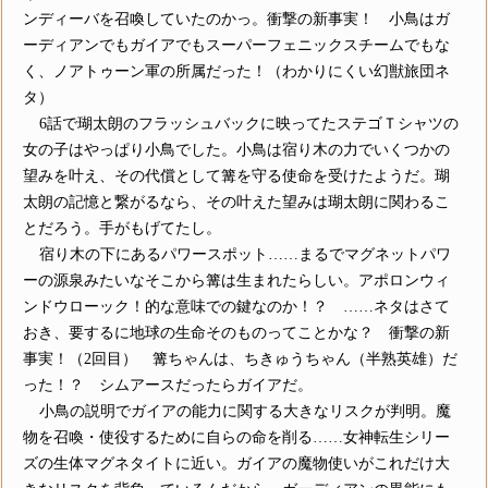
ンディーバを召喚していたのかっ。衝撃の新事実！ 小鳥はガ
ーディアンでもガイアでもスーパーフェニックスチームでもな
く、ノアトゥーン軍の所属だった！（わかりにくい幻獣旅団ネ
タ）
6話で瑚太朗のフラッシュバックに映ってたステゴＴシャツの
女の子はやっぱり小鳥でした。小鳥は宿り木の力でいくつかの
望みを叶え、その代償として篝を守る使命を受けたようだ。瑚
太朗の記憶と繋がるなら、その叶えた望みは瑚太朗に関わるこ
とだろう。手がもげてたし。
宿り木の下にあるパワースポット……まるでマグネットパワ
ーの源泉みたいなそこから篝は生まれたらしい。アポロンウィ
ンドウローック！的な意味での鍵なのか！？ ……ネタはさて
おき、要するに地球の生命そのものってことかな？ 衝撃の新
事実！（2回目） 篝ちゃんは、ちきゅうちゃん（半熟英雄）だ
った！？ シムアースだったらガイアだ。
小鳥の説明でガイアの能力に関する大きなリスクが判明。魔
物を召喚・使役するために自らの命を削る……女神転生シリー
ズの生体マグネタイトに近い。ガイアの魔物使いがこれだけ大