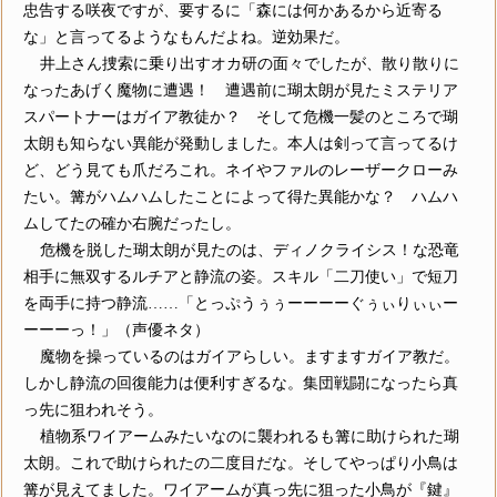
忠告する咲夜ですが、要するに「森には何かあるから近寄る
な」と言ってるようなもんだよね。逆効果だ。
井上さん捜索に乗り出すオカ研の面々でしたが、散り散りに
なったあげく魔物に遭遇！ 遭遇前に瑚太朗が見たミステリア
スパートナーはガイア教徒か？ そして危機一髪のところで瑚
太朗も知らない異能が発動しました。本人は剣って言ってるけ
ど、どう見ても爪だろこれ。ネイやファルのレーザークローみ
たい。篝がハムハムしたことによって得た異能かな？ ハムハ
ムしてたの確か右腕だったし。
危機を脱した瑚太朗が見たのは、ディノクライシス！な恐竜
相手に無双するルチアと静流の姿。スキル「二刀使い」で短刀
を両手に持つ静流……「とっぷうぅぅーーーーぐぅぃりぃぃー
ーーーっ！」（声優ネタ）
魔物を操っているのはガイアらしい。ますますガイア教だ。
しかし静流の回復能力は便利すぎるな。集団戦闘になったら真
っ先に狙われそう。
植物系ワイアームみたいなのに襲われるも篝に助けられた瑚
太朗。これで助けられたの二度目だな。そしてやっぱり小鳥は
篝が見えてました。ワイアームが真っ先に狙った小鳥が『鍵』