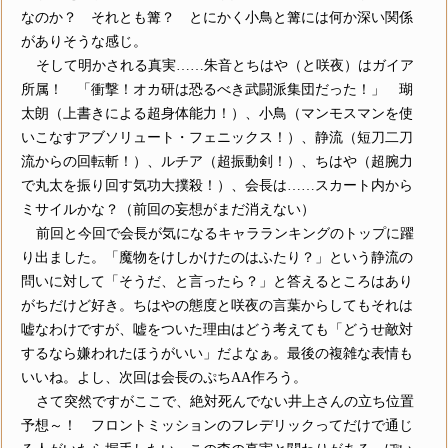
なのか？ それとも篝？ とにかく小鳥と篝には何か深い関係
がありそうな感じ。
そして明かされる真実……朱音とちはや（と咲夜）はガイア
所属！ 「衝撃！オカ研は恐るべき武闘派集団だった！」 瑚
太朗（上書きによる超身体能力！）、小鳥（マンモスマンを使
いこなすアブソリュート・フェニックス！）、静流（短刀二刀
流からの回転斬！）、ルチア（超振動剣！）、ちはや（超腕力
で丸太を振り回す気功大撲殺！）、会長は……スカート内から
ミサイルかな？（前回の妄想がまだ消えない）
前回と今回で会長が気になるキャラランキングのトップに躍
り出ました。「魔物をけしかけたのはふたり？」という静流の
問いに対して「そうだ、と言ったら？」と答えるところはあり
がちだけど好き。ちはやの態度と咲夜の言葉からしてもそれは
嘘なわけですが、嘘をついた理由はどう考えても「どうせ敵対
するなら嫌われたほうがいい」だよなぁ。最後の複雑な表情も
いいね。よし、次回は会長のぷちAA作ろう。
さて突然ですがここで、絶対死んでない井上さんの立ち位置
予想～！ フロントミッションのフレデリックってだけで通じ