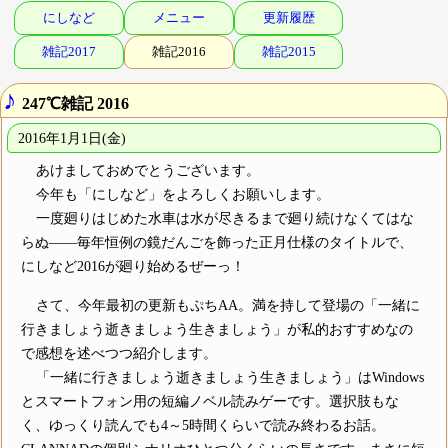
にしなど
メニュー
更新履歴
雑記2017
雑記2016
雑記2015
♪
247℃雑記 2016
2016年1月1日(金)
あけましておめでとうございます。
今年も「にしなど」をよろしくお願いします。
一度廻りはじめた水車は水が尽きるまで廻り続けなくてはな
らぬ――毎年恒例の鏡だんごを飾った正月仕様のタイトルで、
にしなど2016が廻り始めるぜーっ！
さて、今年最初の更新もぷちAA。満を持して登場の「一緒に
行きましょう逝きましょう生きましょう」が私的おすすめなの
で感想を述べつつ紹介します。
「一緒に行きましょう逝きましょう生きましょう」はWindows
とスマートフォン用の短編ノベル読みゲーです。選択肢もな
く、ゆっくり読んでも4～5時間くらいで読み終わるお話。