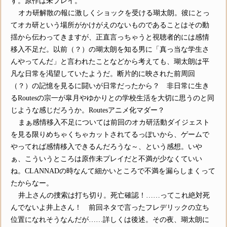
す。原作は未プレイ。
オカ研解散の報に激しくショックを受ける瑚太朗。彼にとっ
てオカ研という場所がかけがえのないものであることはその動
揺から伝わってきますが、正直言っちゃうと視聴者的には感情
移入不足だ。以前（？）の瑚太朗を知る男に「真っ当な学生さ
んやってんだ」と言われたことなどから考えても、瑚太朗は平
凡な日常を渇望していたようだ。断片的に映された前周回
（？）の記憶を見るに闘いが日常だったから？ 非日常に生き
るRoutesの宗一が皐月やゆかりとの学校生活を大切に思うのと同
じような感じだろうか。Routesアニメ化マダー？
まぁ感情移入不足については前回のオカ研活動ダイジェスト
を見る限りめちゃくちゃカットされてるっぽいから、ゲームで
やってれば感情移入できるんだろうな～、という感想。いや
ぁ、こういうところは原作未プレイだと不満が少なくていい
ね。CLANNADの時なんて細かいところで不満を漏らしまくって
たからなー。
井上さんの捜索は打ち切り。死亡確認！……ってこれ絶対死
んでないよ井上さん！ 前回ネタで言ったフレデリックの立ち
位置になれそうなんだが……詳しくは後述。その夜、瑚太朗に