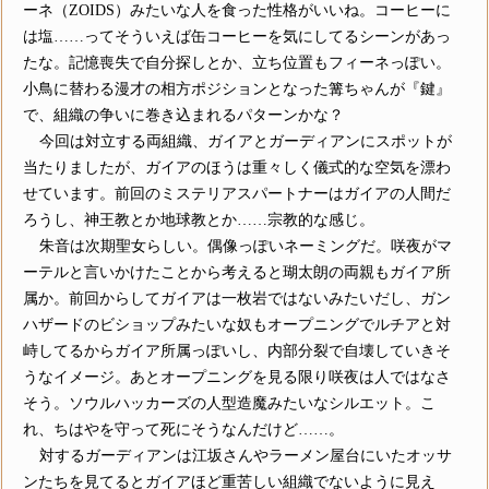
ーネ（ZOIDS）みたいな人を食った性格がいいね。コーヒーに
は塩……ってそういえば缶コーヒーを気にしてるシーンがあっ
たな。記憶喪失で自分探しとか、立ち位置もフィーネっぽい。
小鳥に替わる漫才の相方ポジションとなった篝ちゃんが『鍵』
で、組織の争いに巻き込まれるパターンかな？
今回は対立する両組織、ガイアとガーディアンにスポットが
当たりましたが、ガイアのほうは重々しく儀式的な空気を漂わ
せています。前回のミステリアスパートナーはガイアの人間だ
ろうし、神王教とか地球教とか……宗教的な感じ。
朱音は次期聖女らしい。偶像っぽいネーミングだ。咲夜がマ
ーテルと言いかけたことから考えると瑚太朗の両親もガイア所
属か。前回からしてガイアは一枚岩ではないみたいだし、ガン
ハザードのビショップみたいな奴もオープニングでルチアと対
峙してるからガイア所属っぽいし、内部分裂で自壊していきそ
うなイメージ。あとオープニングを見る限り咲夜は人ではなさ
そう。ソウルハッカーズの人型造魔みたいなシルエット。こ
れ、ちはやを守って死にそうなんだけど……。
対するガーディアンは江坂さんやラーメン屋台にいたオッサ
ンたちを見てるとガイアほど重苦しい組織でないように見え