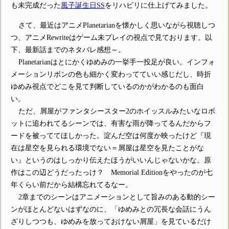
も未完成だった
風子誕生日SS
をリハビリに仕上げてみました。
さて、最近はアニメPlanetarianを懐かしく思いながら視聴しつ
つ、アニメRewriteはゲーム未プレイの視点で見ております。以
下、最新話までのネタバレ感想～。
Planetarianはとにかくゆめみの一挙手一投足が良い。インフォ
メーションリボンの色も細かく変わってていい感じだし、時折
ゆめみ視点でどこを見て判断しているのかがわかるのも面白
い。
ただ、屑屋がファンタシースター2のホイッスルみたいなロボ
ットに追われてるシーンでは、有害な雨が降ってるんだからフ
ードを被っててほしかった。淀んだ空は何度か映ったけど『現
在は星空を見られる環境でない＝屑屋は星空を見たことがな
い』というのはしっかり伝えたほうがいいんじゃないかな。原
作はこの辺どうだったっけ？ Memorial Editionをやったのが七
年くらい前だから結構忘れてるなー。
2章までのシーンはアニメーションとして旨みのある動的シー
ンがほとんどないはずなのに、「ゆめみとの冗長な会話にうん
ざりしつつも、ゆめみを放っておけない屑屋」を見ているだけ