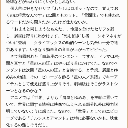
経緯などが伝わりにくいかもしれない。
個人的に好きなセリフ「わたしはロボットなので、覚えてお
くのは得意なんです」は2回ともカット。「雪圏球」でも使われ
るワードだから聞きたかったけど仕方ないか。
「おまえと同じようなもんだ」、命運を分けたセリフを残
し、屑屋は狩りに出かけます。"死を招き"し者……シオマネキが
ついに登場！ クライマックスの動的シーンも気合い十分で迫
力あります。いきなり効果音の音量が上がってビビった。
さて前回触れた「白鳥座のペンダント」ですが、ドラマCDを
聞き直すと「星の人の証」はやっぱり首にかけてた。なのでペ
ンダントは次回「星の人の証」と交換する、と予想。屑屋とゆ
めみの物語、そのエピローグを飾る「星の人／系譜」でキーア
イテムとして使えば盛り上がりそう。劇場版はそこがラストシ
ーンとなるのかな？
アニメでは「世界」よりも「屑屋とゆめみ」を主軸に置いて
いて、世界に関する情報は映像で伝えられる部分以外は極力説
明していないように感じた。なので、「世界」としてのエピロ
ーグである「チルシスとアマント」は特に必要ないかも。映像
化するの難しそうだし。