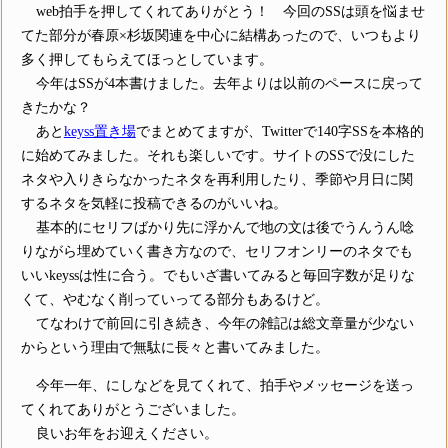
web拍手を押してくれてありがとう！ 今回のSSは頭を悩ませ
てた部分が春原×杉坂関連を中心に結構あったので、いつもより
多く押してもらえてほっとしています。
今年はSSが4本書けました。去年よりは以前のペースに戻って
きたかな？
あと
keyss置き場
でまとめてますが、Twitterで140字SSを本格的
に始めてみました。それも楽しいです。サイトのSSで没にした
ネタや入りきらなかったネタを再利用したり、季節や月日に関
するネタを気軽に投稿できるのがいいね。
基本的にセリフばかり先に浮かんで地の文は後でうんうん唸
りながら埋めていく書き方なので、セリフオンリーのネタでも
いいkeyssは性に合う。でもいざ書いてみると毎回字数が足りな
くて、やむなく削っていってる部分もあるけど。
てなわけで前回に引き続き、今年の雑記は総文章量が少ない
からという理由で無駄に長々と書いてみました。
今年一年、にしなどを見てくれて、拍手やメッセージを送っ
てくれてありがとうございました。
良いお年をお迎えください。