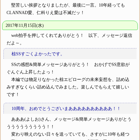
堅苦しい挨拶となりましたが、最後に一言。10年経っても
CLANNAD愛、仁科りえ愛は不滅だッ！
2017年11月15日(水)
web拍手を押してくれてありがとう！ 以下、メッセージ返信
だよ～。
椋SSすごくよかったです。
SSの感想&簡単メッセージありがとう！ おかげでSS意欲が
ぐんぐん上昇したよっ！
本編では物足りなかった椋エピローグの未来妄想を、詰め込
みすぎなくらい詰め込んでみました。楽しんでもらえて嬉しい
です！
10周年、おめでとうございまああああああああああ！！
あああ(よしお)さん、メッセージ&簡単メッセージありがとう
ううううううううう！！
変わり映えのない日々を送っていても、さすがに10年も経つ