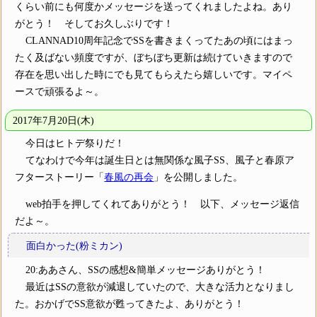
くらい前にも何度かメッセージを送ってくれましたよね。あり
がとう！ そしてお久しぶりです！
CLANNAD10周年記念でSSを書きまくってたあの頃にはまっ
たく及ばない頻度ですが、ぼちぼち更新は続けていきますので
存在を思い出した時にでも見てもらえたら嬉しいです。マイペ
ースで頑張るよ～。
2017年7月20日(木)
今日はヒトデ祭りだ！
てなわけで今年は誕生日とは無関係な風子SS、風子と春原ア
フターストーリー「
春風の再会
」を公開しました。
web拍手を押してくれてありがとう！ 以下、メッセージ返信
だよ～。
面白かった(粉ミカン)
20:ああさん、SSの感想&簡単メッセージありがとう！
最近はSSの意欲が減退していたので、大きな活力となりまし
た。おかげでSS意欲が甦ってきたよ、ありがとう！