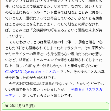
とみシナリオは智代シナリオや杏シナリオと同じく「朋也と恋
仲」になることで成立するシナリオです。なので、渚シナリオ
の延長上にあるトゥルーエンド世界では朋也とことみは再会し
ていません（選択によっては再会しているが、少なくとも朋也
はことみのことを忘れたまま）。そして朋也との縁がなけれ
ば、ことみには「交換留学で町を去る」という過酷な未来が待
っています。
そんなわけでことみは登場人物の中で唯一、朋也と渚を中心
とした"縁"から隔離されてしまったキャラクター。その原因がシ
ナリオライターの遅筆という身も蓋もない理由だったのが悲し
いけど、結果的にトゥルーエンド未来から隔離されてしまった
以上、新しい"縁"を見つけるしかない！と想像を広げたのが
CLANNAD 10years after ～ことみ～
でした。その後のことみの幸
せを想像したのが今回のSSです。
今年の247℃雑記は総文章量が少ないから、とかいうどーでも
いい理由で長々と書いちゃいましたが、「
光降るクリスマスガ
ーデン
」、楽しんでもらえたら嬉しいです。
2017年12月31日(日)