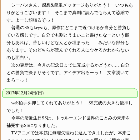
シーバスさん、感想&簡単メッセージありがとう！ いつもあ
りがとうございます！ そこまで真剣に読んでもらえて恐縮で
す。よーし頑張るぞっ！
普通のSSもkeyssも、原作にどこまで近づけるか自分と勝負し
ている感じです。自分でも割とうまいこと書けたなーという部
分もあれば、苦しいけどなんとか埋まった……みたいな部分も
あります。そのどちらが読んでくれる人にウケるかわからない
のも面白い。
次の更新は、今月の記念日までに完成するかどうか……自分
との勝負で決まりそうです。アイデア出ろーっ！ 文章湧いて
出ろーっ！
2017年12月24日(日)
web拍手を押してくれてありがとう！ SS完成の大きな後押し
でした！
今年の渚誕生日SSは、トゥルーエンド世界のことみの未来を
補完するSSになりました。
TVアニメでは本筋に無理矢理ねじ込んできましたが、本来こ