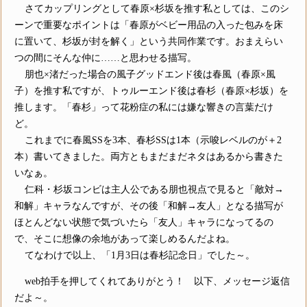
さてカップリングとして春原×杉坂を推す私としては、このシ
ーンで重要なポイントは「春原がベビー用品の入った包みを床
に置いて、杉坂が封を解く」という共同作業です。おまえらい
つの間にそんな仲に……と思わせる描写。
朋也×渚だった場合の風子グッドエンド後は春風（春原×風
子）を推す私ですが、トゥルーエンド後は春杉（春原×杉坂）を
推します。「春杉」って花粉症の私には嫌な響きの言葉だけ
ど。
これまでに春風SSを3本、春杉SSは1本（示唆レベルのが＋2
本）書いてきました。両方ともまだまだネタはあるから書きた
いなぁ。
仁科・杉坂コンビは主人公である朋也視点で見ると「敵対→
和解」キャラなんですが、その後「和解→友人」となる描写が
ほとんどない状態で気づいたら「友人」キャラになってるの
で、そこに想像の余地があって楽しめるんだよね。
てなわけで以上、「1月3日は春杉記念日」でした～。
web拍手を押してくれてありがとう！ 以下、メッセージ返信
だよ～。