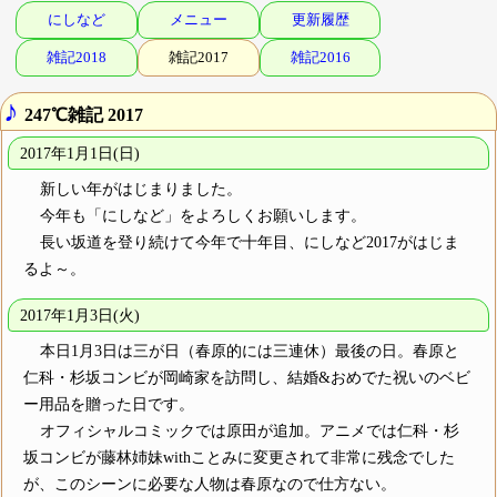
にしなど
メニュー
更新履歴
雑記2018
雑記2017
雑記2016
♪
247℃雑記 2017
2017年1月1日(日)
新しい年がはじまりました。
今年も「にしなど」をよろしくお願いします。
長い坂道を登り続けて今年で十年目、にしなど2017がはじま
るよ～。
2017年1月3日(火)
本日1月3日は三が日（春原的には三連休）最後の日。春原と
仁科・杉坂コンビが岡崎家を訪問し、結婚&おめでた祝いのベビ
ー用品を贈った日です。
オフィシャルコミックでは原田が追加。アニメでは仁科・杉
坂コンビが藤林姉妹withことみに変更されて非常に残念でした
が、このシーンに必要な人物は春原なので仕方ない。