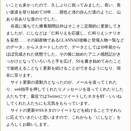
いことも多かったので、久しぶりに祝ってみました。長い、長
い坂道を登り始めて10年……朋也と渚の歩んだ道のように、山
あり谷ありな道のりでした。
谷底に落ちてた療養期間以外はそこそこ定期的に更新してき
ましたが、にしなどは「仁科りえを応援し、仁科りえシナリオ
を妄想……その副産物であるCLANNAD攻略と登場人物一覧など
のデータ」からスタートしたので、データとしては10年前から
ほぼ完成された状態でした。その後に始めたアニメ感想記がき
っかけとなっていろいろと手を広げ、SSを書き始めてみたこと
で途絶えることなく更新を続けることができるようになり、現
在に至ります。
サイト更新の原動力となったのが、メールを送ってくれた
り、web拍手を押してくれたりメッセージを送ってくれたりした
人たちです。最近ではTwitterにツイートしたネタをRT・いいね
してくれた人たちにも元気をもらっています。
サイトの更新やSSネタのツイートなどを続けることでそれら
に応えていきたいと思いますので、これからも「にしなど」を
よろしくお願いします。