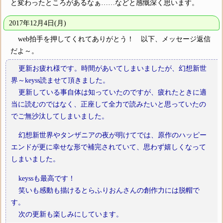
と変わったところがあるなぁ……などと感慨深く思います。
2017年12月4日(月)
web拍手を押してくれてありがとう！ 以下、メッセージ返信
だよ～。
更新お疲れ様です。時間があいてしまいましたが、幻想新世
界～keyss読ませて頂きました。
更新している事自体は知っていたのですが、疲れたときに適
当に読むのではなく、正座して全力で読みたいと思っていたの
でご無沙汰してしまいました。
幻想新世界やタンザニアの夜が明けてでは、原作のハッピー
エンドが更に幸せな形で補完されていて、思わず嬉しくなって
しまいました。
keyssも最高です！
笑いも感動も描けるとらふりおんさんの創作力には脱帽で
す。
次の更新も楽しみにしています。