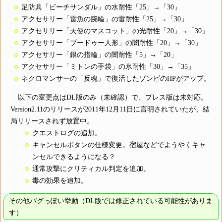
足防具「ビーチサンダル」の水耐性「25」→「30」
アクセサリー「雷魚の腕輪」の雷耐性「25」→「30」
アクセサリー「天使のマスコット」の光耐性「20」→「30」
アクセサリー「ブードゥー人形」の闇耐性「20」→「30」
アクセサリー「銀の指輪」の闇耐性「5」→「20」
アクセサリー「ミトンの手袋」の氷耐性「30」→「35」
ネクロマンサーの「反魂」で復活したゾンビのHPがアップ。
以下の変更点はDL版のみ（未確認）で、プレス版は未対応。
Version2.11のリリースが2011年12月11日に言明されていたが、結
局リリースされず放置中。
クエストログの追加。
キャンセルボタンの仕様変更。宿屋などでようやくキャ
ンセルできるようになる？
通常攻撃にクリティカル判定を追加。
毒の効果を追加。
その他バグっぽい挙動（DL版では修正されている可能性がありま
す）