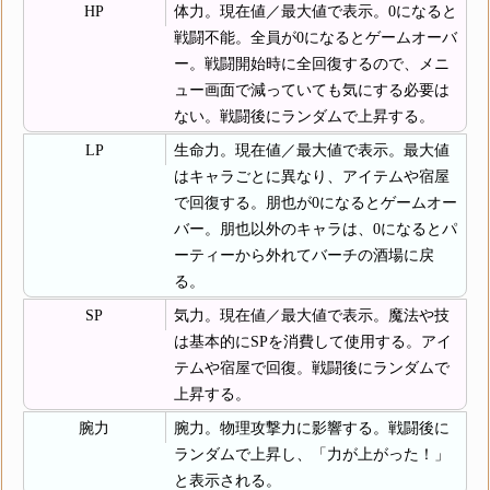
HP
体力。現在値／最大値で表示。0になると
戦闘不能。全員が0になるとゲームオーバ
ー。戦闘開始時に全回復するので、メニ
ュー画面で減っていても気にする必要は
ない。戦闘後にランダムで上昇する。
LP
生命力。現在値／最大値で表示。最大値
はキャラごとに異なり、アイテムや宿屋
で回復する。朋也が0になるとゲームオー
バー。朋也以外のキャラは、0になるとパ
ーティーから外れてバーチの酒場に戻
る。
SP
気力。現在値／最大値で表示。魔法や技
は基本的にSPを消費して使用する。アイ
テムや宿屋で回復。戦闘後にランダムで
上昇する。
腕力
腕力。物理攻撃力に影響する。戦闘後に
ランダムで上昇し、「力が上がった！」
と表示される。