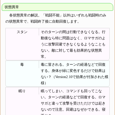
状態異常
各状態異常の解説。「戦闘不能」以外はいずれも戦闘時のみ
の状態異常で、戦闘終了後に自動回復します。
スタン
そのターンの間は行動できなくなる。行
動後なら特に問題はなく、ロマサガのよ
うに攻撃回避できなくなるようなことも
ない。敵に対して最も効果的な状態異
常。
毒
毒に冒される。ターンの経過などで回復
する。身体が緑に変色するだけで効果は
ない？（Version2.10で効果が付加された模
様）
眠り
眠ってしまい、コマンドも回ってこな
い。ターンの経過などで回復する。ロマ
サガと違って攻撃を受けただけでは起き
ないので注意。回避はなぜかできる。寝