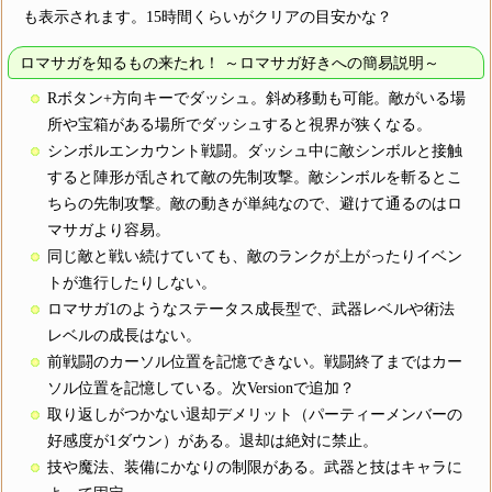
も表示されます。15時間くらいがクリアの目安かな？
ロマサガを知るもの来たれ！ ～ロマサガ好きへの簡易説明～
Rボタン+方向キーでダッシュ。斜め移動も可能。敵がいる場
所や宝箱がある場所でダッシュすると視界が狭くなる。
シンボルエンカウント戦闘。ダッシュ中に敵シンボルと接触
すると陣形が乱されて敵の先制攻撃。敵シンボルを斬るとこ
ちらの先制攻撃。敵の動きが単純なので、避けて通るのはロ
マサガより容易。
同じ敵と戦い続けていても、敵のランクが上がったりイベン
トが進行したりしない。
ロマサガ1のようなステータス成長型で、武器レベルや術法
レベルの成長はない。
前戦闘のカーソル位置を記憶できない。戦闘終了まではカー
ソル位置を記憶している。次Versionで追加？
取り返しがつかない退却デメリット（パーティーメンバーの
好感度が1ダウン）がある。退却は絶対に禁止。
技や魔法、装備にかなりの制限がある。武器と技はキャラに