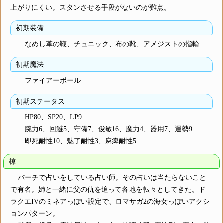
上がりにくい。スタンさせる手段がないのが難点。
初期装備
なめし革の鞭、チュニック、布の靴、アメジストの指輪
初期魔法
ファイアーボール
初期ステータス
HP80、SP20、LP9
腕力6、回避5、守備7、俊敏16、魔力4、器用7、運勢9
即死耐性10、魅了耐性3、麻痺耐性5
椋
バーチで占いをしている占い師。その占いは当たらないこと
で有名。姉と一緒に父の仇を追って各地を転々としてきた。ド
ラクエIVのミネアっぽい設定で、ロマサガ2の海女っぽいアクシ
ョンパターン。