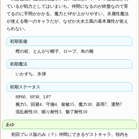
ているが戦力としてはいまいち。仲間になるのが終盤なので育
てるのに手間がかかる。魔力とSPが上がりやすい。氷属性魔法
が使える唯一のキャラだが、なぜか火水土風の基本属性が覚え
られない。
初期装備
樫の杖、とんがり帽子、ローブ、布の靴
初期魔法
いかずち、氷弾
初期ステータス
HP60、SP30、LP7
腕力5、回避4、守備4、俊敏15、魔力18、器用7、運勢7
混乱耐性10、眠り耐性3、魅了耐性10
あゆ
初回プレス版のみ（？）仲間にできるゲストキャラ。領内を