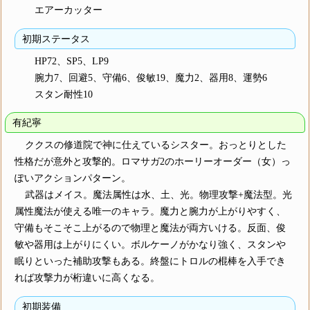
エアーカッター
初期ステータス
HP72、SP5、LP9
腕力7、回避5、守備6、俊敏19、魔力2、器用8、運勢6
スタン耐性10
有紀寧
ククスの修道院で神に仕えているシスター。おっとりとした
性格だが意外と攻撃的。ロマサガ2のホーリーオーダー（女）っ
ぽいアクションパターン。
武器はメイス。魔法属性は水、土、光。物理攻撃+魔法型。光
属性魔法が使える唯一のキャラ。魔力と腕力が上がりやすく、
守備もそこそこ上がるので物理と魔法が両方いける。反面、俊
敏や器用は上がりにくい。ボルケーノがかなり強く、スタンや
眠りといった補助攻撃もある。終盤にトロルの棍棒を入手でき
れば攻撃力が桁違いに高くなる。
初期装備