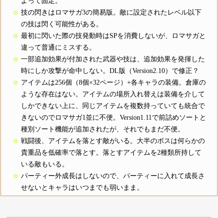
よって固定。
技の閃きはロマサガ3の簡易版。敵に設定されたレベル以下
の技は閃く可能性がある。
最初に閃いた際の技発動時はSPを消費しないが、ロマサガと
違って普通にミスする。
一部追加効果が付加された武器や技は、追加効果を発揮した
時にしか攻撃が命中しない。DL版（Version2.10）で修正？
アイテムは256個（8個×32ページ）+各キャラの装備。倉庫の
ような存在はない。アイテムの場所入れ替えは装備を介して
しかできない上に、同じアイテムを複数持っていても統合で
きないのでロマサガ1並に不便。Version1.11で前詰めソートと
種別ソート機能が追加されたが、それでもまだ不便。
戦闘後、アイテムを落とす敵がいる。大半のボスは何らかの
貴重品を低確率で落とす。落とすアイテムを2種類所持して
いる敵もいる。
パーティー外成長はしないので、パーティーに入れて成長さ
せないとキャラはいつまでも弱いまま。