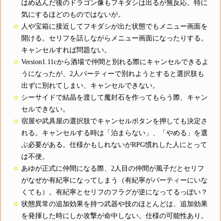
はめ込んだ後のドラゴン像もフキダシは出るが無反応。特に
気にするほどのものではないが。
人や宝箱に接近してフキダシが出た状態でもメニュー画面を
開ける。セリフを話しながらメニュー画面になったりする。
キャンセルすれば問題ない。
Version1.11cから酒場で仲間と別れる際にキャンセルできるよ
うになったが、2人パーティーで別れようとすると選択肢も
出ずに別れてしまい、キャンセルできない。
シーサイドで結晶を渡して魔封石を作ってもらう際、キャン
セルできない。
宿屋や武具屋の選択肢でキャンセルボタンを押しても決定さ
れる。キャンセルする時は「泊まらない」、「やめる」を選
ぶ必要がある。仕様かもしれないがRPG慣れした人にとって
は不便。
あゆが正式に仲間になる際、2人目の仲間が風子だとセリフ
がなぜか有紀寧になってしまう（有紀寧がパーティーにいな
くても）。有紀寧とセリフのフラグが逆になってるっぽい？
状態異常の追加効果を持つ武器や技のほとんどは、追加効果
を発揮した時にしか攻撃が命中しない。仕様の可能性あり。