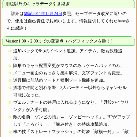
朋也以外のキャラデータ引き継ぎ
詳細は
雑記2011年12月24日
参照。セーブデータ改変に近いの
で、使用は自己責任でお願いします。情報提供してくれたhaneさ
んに感謝！
Version1.00～2.00までの変更点（バグフィックスを除く）
追加パックで8つのイベント追加。アイテム、敵も数種追
加。
陣形のキャラ配置変更がマウスのみ→ゲームパッドのみ。
メニュー画面のもっさり感を解消。文字フォントも変更。
道具欄に前詰めソートと種別ソート機能を追加。
酒場で仲間と別れる際、2人パーティー以外ならキャンセル
可能になった。
ヴェルデナートの井戸に入れるようになり、「貝殻のイヤリ
ング」が入手可能。
敵の名前「ゾンビの頭」→「ゾンビーヘッド」。HPがアップ
して「ころがり」、「噛み付き」の特殊攻撃追加。
椋の技「ストレートフラッシュ」の対象「敵横一列」→「敵