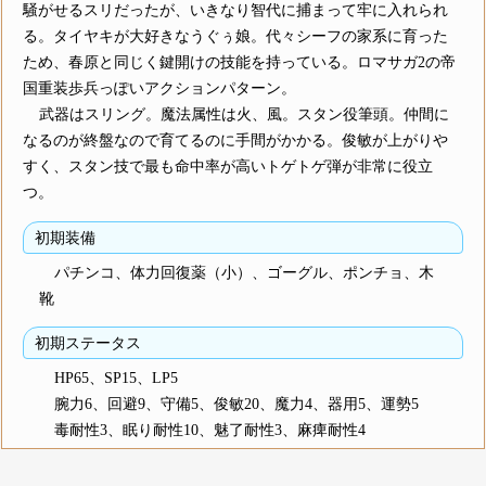
騒がせるスリだったが、いきなり智代に捕まって牢に入れられ
る。タイヤキが大好きなうぐぅ娘。代々シーフの家系に育った
ため、春原と同じく鍵開けの技能を持っている。ロマサガ2の帝
国重装歩兵っぽいアクションパターン。
武器はスリング。魔法属性は火、風。スタン役筆頭。仲間に
なるのが終盤なので育てるのに手間がかかる。俊敏が上がりや
すく、スタン技で最も命中率が高いトゲトゲ弾が非常に役立
つ。
初期装備
パチンコ、体力回復薬（小）、ゴーグル、ポンチョ、木
靴
初期ステータス
HP65、SP15、LP5
腕力6、回避9、守備5、俊敏20、魔力4、器用5、運勢5
毒耐性3、眠り耐性10、魅了耐性3、麻痺耐性4