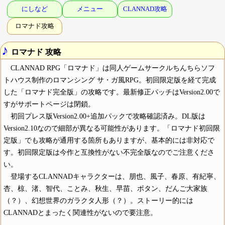
にしなど
メニュー
CLANNAD攻略
ロマナド攻略
♪
ロマナド 攻略
CLANNAD RPG「ロマナド」は同人ゲームサークルちんちらソフ
トハウス制作のロマンシング サ・ガ風RPG。初回限定版を経て完成
した「ロマナド完全版」の攻略です。最新修正パッチはVersion2.00で
すがサポートページは閉鎖。
初回プレス版Version2.00+追加パックで攻略確認済み。DL版は
Version2.10なので細部が異なる可能性があります。「ロマナド初回限
定版」でも攻略が通用する箇所もありますが、基本的には非対応で
す。初回限定版は今作と互換性がない不完全版なのでご注意くださ
い。
登場するCLANNADキャラクターは、朋也、風子、春原、有紀寧、
杏、椋、渚、智代、ことみ、秋生、早苗、ボタン、だんご大家族
（？）、幻想世界のガラクタ人形（？）。ストーリー的には
CLANNADとまったく関連性がないので要注意。