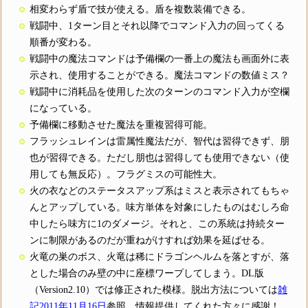
相変わらず盾で技が使える。盾を複数装備できる。
戦闘中、1ターン目とそれ以降でコマンド入力の回ってくる
順番が変わる。
戦闘中の魔法コマンドは予備欄の一番上の魔法も画面外に表
示され、使用することができる。魔法コマンドの数値ミス？
戦闘中に消耗品を使用した次のターンのコマンド入力が空欄
になっている。
予備欄に移動させた魔法を重複習得可能。
フラッシュレインは雷属性魔法だが、智代は習得できず、朋
也が習得できる。ただし朋也は習得しても使用できない（使
用しても無反応）。フラグミスの可能性大。
火の衣などのステータスアップ系はミスと表示されてもちゃ
んとアップしている。味方単体を対象にしたものはむしろ命
中したら味方に1のダメージ。それと、この系統は持続ター
ンに制限があるのだが重ねがけすれば効果を延ばせる。
火竜の巣のボス、火竜は稀にドラゴンヘルムを落とすが、落
とした場合のみ壁の中に座標ワープしてしまう。DL版
（Version2.10）では修正された模様。脱出方法については
雑
記2011年11月16日
参照。情報提供してくれた方々に感謝！