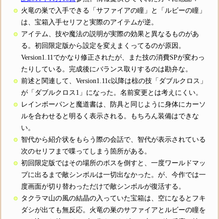
火竜の巣で入手できる「サファイアの瞳」と「ルビーの瞳」
は、宝箱入手セリフと実際のアイテムが逆。
アイテム、技や魔法の説明が実際の効果と異なるものがあ
る。初回限定版から設定を変えまくってるのが原因。
Version1.11でかなり修正されたが、また技の消費SPが変わっ
たりしている。完成後にバランス取りするのは勘弁な。
前述と関連して、Version1.11c以降は椋の技「ダブルクロス」
が「ダブルクロス1」になった。名前変更とは考えにくい。
レインボーパンと魔道書は、防具と同じように身体にカーソ
ルを合わせると明るく表示される。もちろん装備はできな
い。
智代から紹介状をもらう際の会話で、智代が表示されている
次のセリフまで喋ってしまう箇所がある。
初回限定版ではその場所のボスを倒すと、一度ワールドマッ
プに出るまで敵シンボルは一切出なかった。が、今作では一
度画面が切り替わっただけで敵シンボルが復活する。
タクラマ山の風の結晶の入っていた宝箱は、空になるとフキ
ダシが出ても無反応。火竜の巣のサファイアとルビーの瞳を