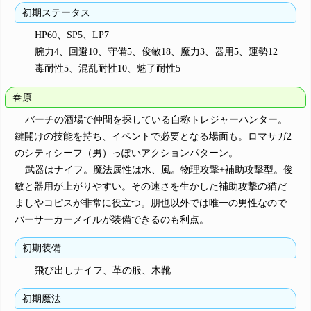
初期ステータス
HP60、SP5、LP7
腕力4、回避10、守備5、俊敏18、魔力3、器用5、運勢12
毒耐性5、混乱耐性10、魅了耐性5
春原
バーチの酒場で仲間を探している自称トレジャーハンター。
鍵開けの技能を持ち、イベントで必要となる場面も。ロマサガ2
のシティシーフ（男）っぽいアクションパターン。
武器はナイフ。魔法属性は水、風。物理攻撃+補助攻撃型。俊
敏と器用が上がりやすい。その速さを生かした補助攻撃の猫だ
ましやコピスが非常に役立つ。朋也以外では唯一の男性なので
バーサーカーメイルが装備できるのも利点。
初期装備
飛び出しナイフ、革の服、木靴
初期魔法