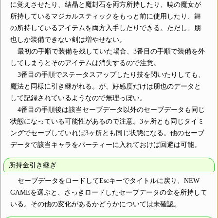
に覚えさせたり、結晶と魔封石を両方所持したり、暁の魔女が
所持しているマジカルスティックをもっと前に使用したり、舞
の所持しているアイテムを両方入手したりできる。ただし、朋
也しか装備できない剣は増やせない。
最初の手順で装備を残していた場合、3番目の手順で装備を外
してしまうとそのアイテムは消失するので注意。
3番目の手順でステータスアップしたり技を閃いたりしても、
魔法と同様に引き継がれる。が、好感度だけは朋也のデータと
して記録されているようなので無理っぽい。
4番目の手順後は該当セーブデータ以外のセーブデータも同じ
状態になっている可能性があるので注意。3ヶ所とも同じタイミ
ングでセーブしていれば3ヶ所とも同じ状態になる。他のセーブ
データで該当キャラをパーティーに入れておけば回避は可能。
所持金引き継ぎ
セーブデータをロードしてEscキーでタイトルに戻り、NEW
GAMEを選ぶと、さっきロードしたセーブデータの金を所持して
いる。その他の変化があるかどうかについては未確認。