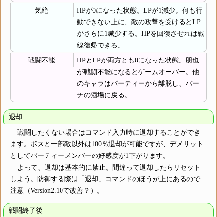
気絶
HPが0になった状態。LPが1減少。何も行
動できない上に、敵の攻撃を受けるとLP
がさらに1減少する。HPを回復させれば戦
線復帰できる。
戦闘不能
HPとLPが両方とも0になった状態。朋也
が戦闘不能になるとゲームオーバー。他
のキャラはパーティーから離脱し、バー
チの酒場に戻る。
退却
戦闘したくない場合はコマンド入力時に退却することができ
ます。ボスと一部敵以外は100％退却が可能ですが、デメリット
としてパーティーメンバーの好感度が1下がります。
よって、退却は基本的に禁止。間違って退却したらリセット
しよう。防御する際は「退却」コマンドのほうが上にあるので
注意（Version2.10で改善？）。
戦闘終了後