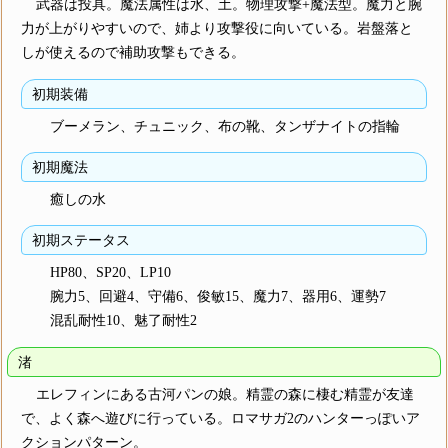
武器は投具。魔法属性は水、土。物理攻撃+魔法型。魔力と腕
力が上がりやすいので、姉より攻撃役に向いている。岩盤落と
しが使えるので補助攻撃もできる。
初期装備
ブーメラン、チュニック、布の靴、タンザナイトの指輪
初期魔法
癒しの水
初期ステータス
HP80、SP20、LP10
腕力5、回避4、守備6、俊敏15、魔力7、器用6、運勢7
混乱耐性10、魅了耐性2
渚
エレフィンにある古河パンの娘。精霊の森に棲む精霊が友達
で、よく森へ遊びに行っている。ロマサガ2のハンターっぽいア
クションパターン。