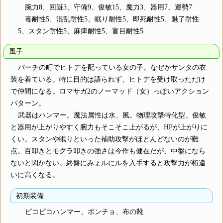
腕力8、回避3、守備9、俊敏15、魔力3、器用7、運勢7
毒耐性5、混乱耐性5、眠り耐性5、即死耐性5、魅了耐性
5、スタン耐性5、麻痺耐性5、盲目耐性5
風子
バーチの町でヒトデを配っている女の子。なぜかサンタの衣
装を着ている。特に目的は語られず、ヒトデを受け取っただけ
で仲間になる。ロマサガ2のノーマッド（女）っぽいアクション
パターン。
武器はハンマー。魔法属性は水、風。物理攻撃特化型。俊敏
と器用が上がりやすく腕力もそこそこ上がるが、HPが上がりに
くい。スタンや眠りといった補助攻撃がほとんどないのが難
点。百叩きとモグラ叩きの強さは今作も健在だが、中盤になら
ないと閃かない。終盤にみょルにルを入手すると攻撃力が桁違
いに高くなる。
初期装備
ピコピコハンマー、ポンチョ、布の靴