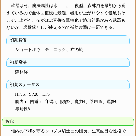
武器は弓。魔法属性は水、土。回復型。森林浴を最初から覚
えているので全体回復役に最適。器用が上がりやすく俊敏もそ
こそこ上がる。技がほぼ直接攻撃特化で追加効果がある武器も
ないが、岩盤落としが使えるので補助攻撃は一応できる。
初期装備
ショートボウ、チュニック、布の靴
初期魔法
森林浴
初期ステータス
HP75、SP20、LP5
腕力5、回避5、守備5、俊敏9、魔力4、器用19、運勢6
毒耐性5
智代
領内の平和を守るクロノス騎士団の団長。生真面目な性格で