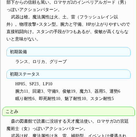
部下からの信頼も篤い。ロマサガ2のインペリアルガード（男）
っぽいアクションパターン。
武器は槍。魔法属性は火、土、雷（フラッシュレイン以
外）。物理攻撃+スタン型。腕力と守備、HPが上がりやすいので
直接戦闘向け。スタンの手段が3つもあるが、俊敏が高くならな
いと意味がない。
初期装備
ランス、ロリカ、グリーブ
初期ステータス
HP85、SP23、LP10
腕力11、回避3、守備9、俊敏19、魔力3、器用5、運勢6
眠り耐性6、即死耐性10、魅了耐性10、スタン耐性5
ことみ
森の図書館で読書に没頭する天才魔法使い。ロマサガ2の宮廷
魔術士（女）っぽいアクションパターン。
武器は杖。魔法属性は氷、雷。補助型。イベントは優遇され