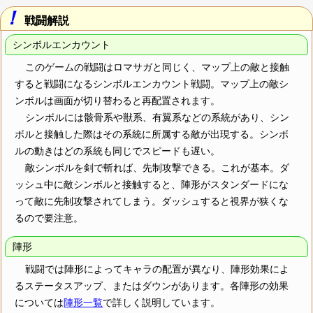
！
戦闘解説
シンボルエンカウント
このゲームの戦闘はロマサガと同じく、マップ上の敵と接触
すると戦闘になるシンボルエンカウント戦闘。マップ上の敵シ
ンボルは画面が切り替わると再配置されます。
シンボルには骸骨系や獣系、有翼系などの系統があり、シン
ボルと接触した際はその系統に所属する敵が出現する。シンボ
ルの動きはどの系統も同じでスピードも遅い。
敵シンボルを剣で斬れば、先制攻撃できる。これが基本。ダ
ッシュ中に敵シンボルと接触すると、陣形がスタンダードにな
って敵に先制攻撃されてしまう。ダッシュすると視界が狭くな
るので要注意。
陣形
戦闘では陣形によってキャラの配置が異なり、陣形効果によ
るステータスアップ、またはダウンがあります。各陣形の効果
については
陣形一覧
で詳しく説明しています。