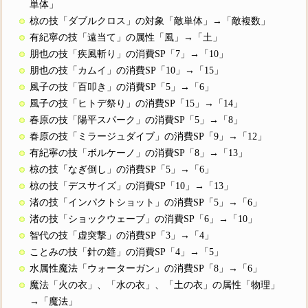
単体」
椋の技「ダブルクロス」の対象「敵単体」→「敵複数」
有紀寧の技「遠当て」の属性「風」→「土」
朋也の技「疾風斬り」の消費SP「7」→「10」
朋也の技「カムイ」の消費SP「10」→「15」
風子の技「百叩き」の消費SP「5」→「6」
風子の技「ヒトデ祭り」の消費SP「15」→「14」
春原の技「陽平スパーク」の消費SP「5」→「8」
春原の技「ミラージュダイブ」の消費SP「9」→「12」
有紀寧の技「ボルケーノ」の消費SP「8」→「13」
椋の技「なぎ倒し」の消費SP「5」→「6」
椋の技「デスサイズ」の消費SP「10」→「13」
渚の技「インパクトショット」の消費SP「5」→「6」
渚の技「ショックウェーブ」の消費SP「6」→「10」
智代の技「虚突撃」の消費SP「3」→「4」
ことみの技「針の筵」の消費SP「4」→「5」
水属性魔法「ウォーターガン」の消費SP「8」→「6」
魔法「火の衣」、「水の衣」、「土の衣」の属性「物理」
→「魔法」