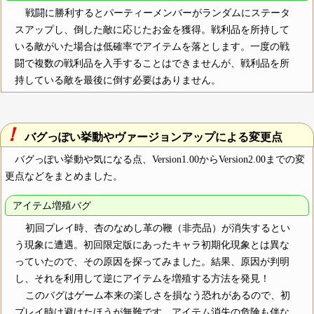
戦闘に勝利するとパーティーメンバーがランダムにステータ
スアップし、倒した敵に応じたお金を獲得。戦利品を所持して
いる敵がいた場合は低確率でアイテムを落とします。一度の戦
闘で複数の戦利品を入手することはできませんが、戦利品を所
持している敵を最後に倒す必要はありません。
！
バグっぽい挙動やヴァージョンアップによる変更点
バグっぽい挙動や気になる点、Version1.00からVersion2.00までの変
更点などをまとめました。
アイテム増殖バグ
初回プレイ時、杏のなめし革の鞭（非売品）が消失するとい
う現象に遭遇。初回限定版にあったキャラ初期化現象とは異な
っていたので、その原因を探ってみました。結果、原因が判明
し、それを利用して逆にアイテムを増殖する方法を発見！
このバグはゲーム本来の楽しさを損なう恐れがあるので、初
プレイ時は避けたほうが無難です。アイテム消失の危険も伴な