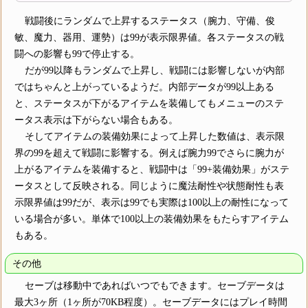
戦闘後にランダムで上昇するステータス（腕力、守備、俊
敏、魔力、器用、運勢）は99が表示限界値。各ステータスの戦
闘への影響も99で停止する。
だが99以降もランダムで上昇し、戦闘には影響しないが内部
ではちゃんと上がっているようだ。内部データが99以上ある
と、ステータスが下がるアイテムを装備してもメニューのステ
ータス表示は下がらない場合もある。
そしてアイテムの装備効果によって上昇した数値は、表示限
界の99を超えて戦闘に影響する。例えば腕力99でさらに腕力が
上がるアイテムを装備すると、戦闘中は「99+装備効果」がステ
ータスとして反映される。同じように魔法耐性や状態耐性も表
示限界値は99だが、表示は99でも実際は100以上の耐性になって
いる場合が多い。単体で100以上の装備効果をもたらすアイテム
もある。
その他
セーブは移動中であればいつでもできます。セーブデータは
最大3ヶ所（1ヶ所が70KB程度）。セーブデータにはプレイ時間