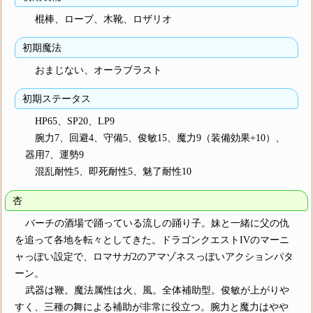
棍棒、ローブ、木靴、ロザリオ
初期魔法
おまじない、オーラブラスト
初期ステータス
HP65、SP20、LP9
腕力7、回避4、守備5、俊敏15、魔力9（装備効果+10）、
器用7、運勢9
混乱耐性5、即死耐性5、魅了耐性10
杏
バーチの酒場で踊っている流しの踊り子。妹と一緒に父の仇
を追って各地を転々としてきた。ドラゴンクエストIVのマーニ
ャっぽい設定で、ロマサガ2のアマゾネスっぽいアクションパタ
ーン。
武器は鞭。魔法属性は火、風。全体補助型。俊敏が上がりや
すく、三種の舞による補助が非常に役立つ。腕力と魔力はやや