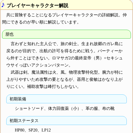
♪
プレイヤーキャラクター解説
共に冒険することになるプレイヤーキャラクターの詳細解説。仲
間にできるのが早い順に解説しています。
朋也
言わずと知れた主人公で、旅の剣士。生まれ故郷のガレ島に
戻るのが目的で、出航の許可を得るために戦う。パーティーか
ら外すことはできない。ロマサガ2の最終皇帝（男）+セキシュ
ウサイっぽいアクションパターン。
武器は剣。魔法属性は火、風。物理攻撃特化型。腕力が特に
上がりやすいため攻撃の要となるが、器用と俊敏はかなり上が
りにくい。補助攻撃は峰打ちしかない。
初期装備
ショートソード、体力回復薬（小）、革の服、布の靴
初期ステータス
HP80、SP20、LP12