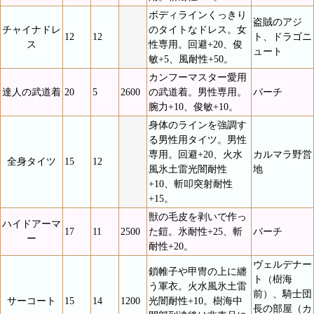
ボディラインくっきり
盗賊のアジ
チャイナドレ
のタイトなドレス。女
12
12
ト、ドラゴニ
ス
性専用。回避+20、俊
ュート
敏+5、風耐性+50。
カンフーマスター愛用
達人の武道着
20
5
2600
の武道着。男性専用。
バーチ
腕力+10、俊敏+10。
身体のラインを強調す
る男性用タイツ。男性
専用。回避+20、火水
カルマラ野営
全身タイツ
15
12
風氷土雷光闇耐性
地
+10、斬叩突射耐性
+15。
獣の毛皮を剥いで作っ
ハイドアーマ
17
11
2500
た鎧。氷耐性+25、斬
バーチ
ー
耐性+20。
ヴェルデナー
鎖帷子や甲冑の上に纏
ト（樹海
う軍衣。火水風氷土雷
前）、騎士団
サーコート
15
14
1200
光闇耐性+10。樹海中
長の部屋（カ