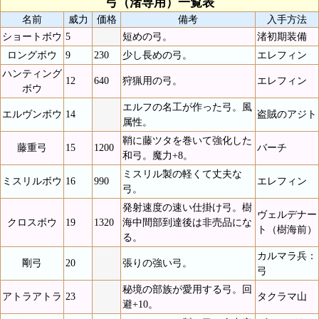
弓（渚専用）一覧表
名前
威力
価格
備考
入手方法
ショートボウ
5
短めの弓。
渚初期装備
ロングボウ
9
230
少し長めの弓。
エレフィン
ハンティング
12
640
狩猟用の弓。
エレフィン
ボウ
エルフの名工が作った弓。風
エルヴンボウ
14
盗賊のアジト
属性。
鞘に藤ツタを巻いて強化した
藤重弓
15
1200
バーチ
和弓。魔力+8。
ミスリル製の軽くて丈夫な
ミスリルボウ
16
990
エレフィン
弓。
発射速度の速い仕掛け弓。樹
ヴェルデナー
クロスボウ
19
1320
海中間部到達後は非売品にな
ト（樹海前）
る。
カルマラ兵：
剛弓
20
張りの強い弓。
弓
秘境の部族が愛用する弓。回
アトラアトラ
23
タクラマ山
避+10。