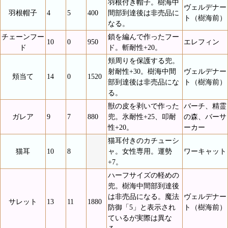
羽根付き帽子。樹海中
ヴェルデナー
羽根帽子
4
5
400
間部到達後は非売品に
ト（樹海前）
なる。
チェーンフー
鎖を編んで作ったフー
10
0
950
エレフィン
ド
ド。斬耐性+20。
頬周りを保護する兜。
射耐性+30。樹海中間
ヴェルデナー
頬当て
14
0
1520
部到達後は非売品にな
ト（樹海前）
る。
獣の皮を剥いで作った
バーチ、精霊
ガレア
9
7
880
兜。氷耐性+25、叩耐
の森、バーサ
性+20。
ーカー
猫耳付きのカチューシ
猫耳
10
8
ャ。女性専用。運勢
ワーキャット
+7。
ハーフサイズの軽めの
兜。樹海中間部到達後
は非売品になる。魔法
ヴェルデナー
サレット
13
11
1880
防御「5」と表示され
ト（樹海前）
ているが実際は異な