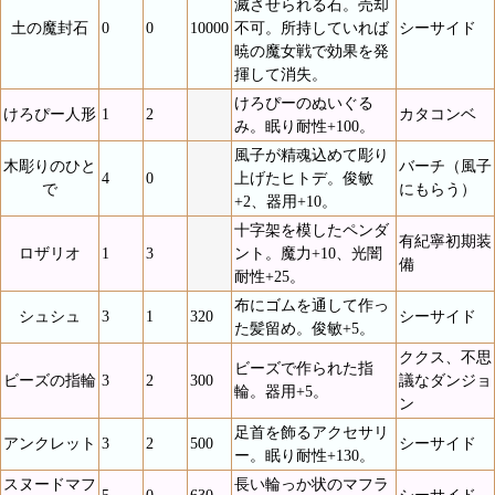
滅させられる石。売却
土の魔封石
0
0
10000
不可。所持していれば
シーサイド
暁の魔女戦で効果を発
揮して消失。
けろぴーのぬいぐる
けろぴー人形
1
2
カタコンベ
み。眠り耐性+100。
風子が精魂込めて彫り
木彫りのひと
バーチ（風子
4
0
上げたヒトデ。俊敏
で
にもらう）
+2、器用+10。
十字架を模したペンダ
有紀寧初期装
ロザリオ
1
3
ント。魔力+10、光闇
備
耐性+25。
布にゴムを通して作っ
シュシュ
3
1
320
シーサイド
た髪留め。俊敏+5。
ククス、不思
ビーズで作られた指
ビーズの指輪
3
2
300
議なダンジョ
輪。器用+5。
ン
足首を飾るアクセサリ
アンクレット
3
2
500
シーサイド
ー。眠り耐性+130。
スヌードマフ
長い輪っか状のマフラ
5
0
630
シーサイド