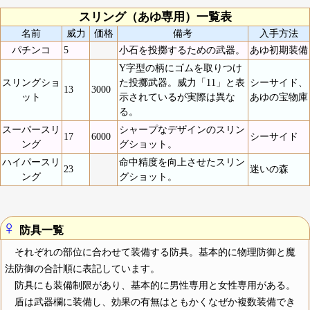
スリング（あゆ専用）一覧表
名前
威力
価格
備考
入手方法
パチンコ
5
小石を投擲するための武器。
あゆ初期装備
Y字型の柄にゴムを取りつけ
スリングショ
た投擲武器。威力「11」と表
シーサイド、
13
3000
ット
示されているが実際は異な
あゆの宝物庫
る。
スーパースリ
シャープなデザインのスリン
17
6000
シーサイド
ング
グショット。
ハイパースリ
命中精度を向上させたスリン
23
迷いの森
ング
グショット。
♀
防具一覧
それぞれの部位に合わせて装備する防具。基本的に物理防御と魔
法防御の合計順に表記しています。
防具にも装備制限があり、基本的に男性専用と女性専用がある。
盾は武器欄に装備し、効果の有無はともかくなぜか複数装備でき