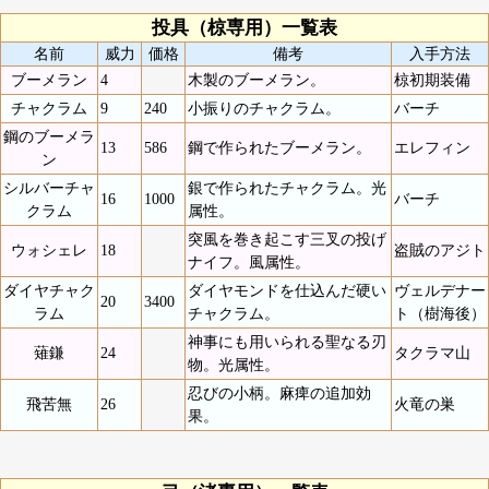
投具（椋専用）一覧表
名前
威力
価格
備考
入手方法
ブーメラン
4
木製のブーメラン。
椋初期装備
チャクラム
9
240
小振りのチャクラム。
バーチ
鋼のブーメラ
13
586
鋼で作られたブーメラン。
エレフィン
ン
シルバーチャ
銀で作られたチャクラム。光
16
1000
バーチ
クラム
属性。
突風を巻き起こす三叉の投げ
ウォシェレ
18
盗賊のアジト
ナイフ。風属性。
ダイヤチャク
ダイヤモンドを仕込んだ硬い
ヴェルデナー
20
3400
ラム
チャクラム。
ト（樹海後）
神事にも用いられる聖なる刃
薙鎌
24
タクラマ山
物。光属性。
忍びの小柄。麻痺の追加効
飛苦無
26
火竜の巣
果。