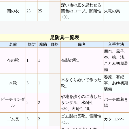
深い地の底を思わせる
闇の衣
25
25
闇色のローブ。闇耐性
火竜の巣
+50。
足防具一覧表
名前
物防
魔防
価格
備考
入手方法
朋也、風子、
杏、椋、渚、
布の靴
1
1
布製の靴。
ことみ初期装
備
春原、有紀
木をくりぬいて作った
木靴
3
1
寧、あゆ初期
靴。
装備
砂地を歩くのに適した
ビーチサンダ
バーチ船着き
2
2
サンダル。水耐性
ル
場
+30、火耐性-10。
ゴム製の長靴。雷耐性
ゴム長
3
2
カタコンベ
+35。