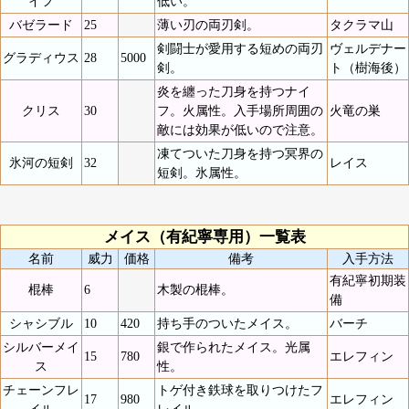
イフ
低い。
バゼラード
25
薄い刃の両刃剣。
タクラマ山
剣闘士が愛用する短めの両刃
ヴェルデナー
グラディウス
28
5000
剣。
ト（樹海後）
炎を纏った刀身を持つナイ
クリス
30
フ。火属性。入手場所周囲の
火竜の巣
敵には効果が低いので注意。
凍てついた刀身を持つ冥界の
氷河の短剣
32
レイス
短剣。氷属性。
メイス（有紀寧専用）一覧表
名前
威力
価格
備考
入手方法
有紀寧初期装
棍棒
6
木製の棍棒。
備
シャシブル
10
420
持ち手のついたメイス。
バーチ
シルバーメイ
銀で作られたメイス。光属
15
780
エレフィン
ス
性。
チェーンフレ
トゲ付き鉄球を取りつけたフ
17
980
エレフィン