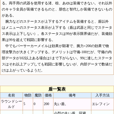
る。両手用の武器を使用する渚、椋、あゆは装備できない。それ以外
のキャラ全員が装備できるものと、朋也と智代しか装備できないもの
がある。
腕力などのステータスが上下するアイテムを装備すると、盾以外
はメニューのステータス表示が上下する（盾は武器と同じでステータ
ス表示は上下しない）。各ステータスは99が表示限界値だが、装備効
果は99を超えて戦闘に影響する。
中でもバーサーカーメイルは効果が顕著で、腕力+200の効果で物
理攻撃力が大きくアップする。デメリットは守備-100だが、守備の内
部データが102以上ある場合は1まで下がらない。99に達したステータ
スはそれ以上アップしても戦闘に影響しないが、内部データで数値だ
けは上がっているようだ。
盾一覧表
名前
物防
魔防
価格
備考
入手方法
ラウンドシー
5
0
200
丸い盾。
エレフィン
ルド
小型の丸い盾。回避