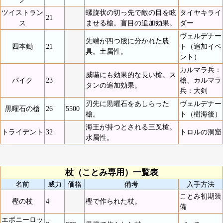
ツイストラン
螺旋状の切っ先で敵の目を眩
タイヤキライ
21
ス
ませる槍。盲目の追加効果。
ダー
ヴェルデナー
先端が四つ股に分かれた農
四本鋤
21
ト（追加イベ
具。土属性。
ント）
カルマラ兵：
威嚇にも効果的な長い槍。ス
パイク
23
槍、カルマラ
タンの追加効果。
兵：大剣
刃先に黒曜石をあしらった
ヴェルデナー
黒曜石の槍
26
5500
槍。
ト（樹海後）
海王が持つとされる三叉槍。
トライデント
32
トロルの洞窟
水属性。
杖（ことみ専用）一覧表
名前
威力
価格
備考
入手方法
ことみ初期装
樫の杖
4
樫で作られた杖。
備
エボニーロッ