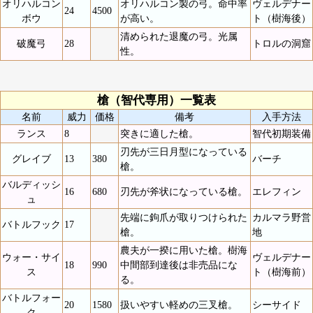
オリハルコン
オリハルコン製の弓。命中率
ヴェルデナー
24
4500
ボウ
が高い。
ト（樹海後）
清められた退魔の弓。光属
破魔弓
28
トロルの洞窟
性。
槍（智代専用）一覧表
名前
威力
価格
備考
入手方法
ランス
8
突きに適した槍。
智代初期装備
刃先が三日月型になっている
グレイブ
13
380
バーチ
槍。
バルディッシ
16
680
刃先が斧状になっている槍。
エレフィン
ュ
先端に鉤爪が取りつけられた
カルマラ野営
バトルフック
17
槍。
地
農夫が一揆に用いた槍。樹海
ウォー・サイ
ヴェルデナー
18
990
中間部到達後は非売品にな
ス
ト（樹海前）
る。
バトルフォー
20
1580
扱いやすい軽めの三叉槍。
シーサイド
ク