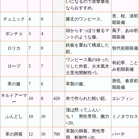
いになるので攻撃重視
ならおすすめ。
杏、椋、渚初
チュニック
4
0
膝丈のワンピース。
期装備
頭からすっぽり被るマ
風子、あゆ初
ポンチョ
3
4
ントのような服。
期装備
鉄板を重ねて構成した
ロリカ
7
0
智代初期装備
鎧。
ワンピース風のゆった
有紀寧、こと
ローブ
5
7
りした外套。火水風氷
み初期装備
土雷光闇耐性+5。
朋也、春原初
革の服
7
6
革製の服。
期装備
キルトアーマ
10
8
420
布で作られた軽い鎧。
エレフィン
ー
漢は黙ってふんい
ふんどし
10
10
ち！ 男性専用。腕力
ミノタウロス
+20。
革製の胴着。男性専
革の胴着
12
10
700
バーチ
用。斬耐性+20。