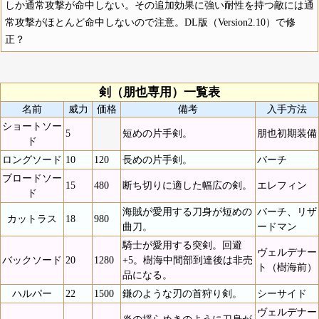
しか通常攻撃が命中しない。その追加効果に強い耐性を持つ敵には通
常攻撃がほとんど命中しないので注意。DL版（Version2.10）で修
正？
剣（朋也専用）一覧表
名前
威力
価格
備考
入手方法
ショートソー
5
短めの片手剣。
朋也初期装備
ド
ロングソード
10
120
長めの片手剣。
バーチ
ブロードソー
15
480
断ち切りに適した幅広の剣。
エレフィン
ド
海賊が愛用する刀身が短めの
バーチ、リザ
カットラス
18
980
曲刀。
ードマン
騎士が愛用する突剣。回避
ヴェルデナー
バックソード
20
1280
+5。樹海中間部到達後は非売
ト（樹海前）
品になる。
ハルパー
22
1500
鎌のような刃の首狩り剣。
シーサイド
ヴェルデナー
炎の揺らめきのように刀身が