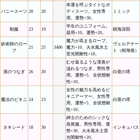
幸運を呼ぶタイトなボ
バニースーツ
20
20
ディスーツ。女性専
ミミック
用。運勢+30。
学生のユニフォーム。
制服
23
19
樹海深部
器用+10。運勢+20。
魔力が高まるローブ。
妖術師のロー
ヴェルデナー
21
25
3400
魔力+10、火水風氷土
ブ
ト（樹海後）
雷光闇耐性+10。
むせ返るような漢臭が
溢れるつなぎ。男性専
漢のつなぎ
26
20
白亜の塔
用。運勢+5、全状態耐
性+10。
女性の魅力を高めるビ
キニアーマー。女性専
魔法のビキニ
24
23
白亜の塔
用。運勢+5、全状態耐
性+10。
紳士のためのシックな
燕尾服。男性専用。運
タキシード
18
30
インキュバス
勢+30、火水風氷土雷
光闇耐性+20。