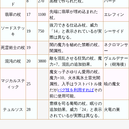
8
270
黒檀で作られた杖。
バーチ
ド
先端に翡翠が埋め込まれた
翡翠の杖
17
1100
エレフィン
杖。
抜刀できる仕込み杖。威力
ソードステッ
19
750
「14」と表示されているが実
シーサイド
キ
際は異なる。
闇の魔力を秘めた禁断の杖。
ネクロマンサ
死霊術士の杖
19
闇属性。
ー
敵を混乱させる狂気の杖。魔
ヴェルデナー
混沌の杖
20
3800
力+7。混乱の追加効果。
ト（樹海後）
魔女っ子さゆりん愛用の杖。
魔力+10。火水風氷土雷光闇
マジカルステ
25
属性。入手はラストバトル後
暁の魔女
ィック
だが
バグ技を利用すれば
その
前に使用可能。
豊穣を司る葡萄の杖。眠りの
テュルソス
28
追加効果。威力「24」と表示
火竜の巣
されているが実際は異なる。