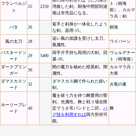
フランベルジ
ト（樹海
25
2250
湾曲した剣。樹海中間部到達
ュ
前）、カルマ
後は非売品になる。
ラ兵：剣
篭手と剣身が一体化したよう
パタ
26
樹海
な剣。器用-15。
追い風の加護を受けし太刀。
風の太刀
28
ワイバーン
風属性。
バスタードソ
両手片手持ち両用の大剣。回
ヴェルデナー
29
5400
ード
避-10。
ト（樹海後）
ダークブリン
闇の魔力を秘めた暗黒剣。闇
カルマラ兵：
30
ガー
属性。
大将
ダマスカスソ
ダマスカス鋼で作られた鋭い
32
火竜の巣
ード
剣。
魔を祓う力を持つ舞愛用の聖
剣。光属性。舞と戦う場合限
ホーリーブレ
40
定でうさ耳バンドと二択。
バ
舞
ード
グ技を利用すれば
両方所持可
能。