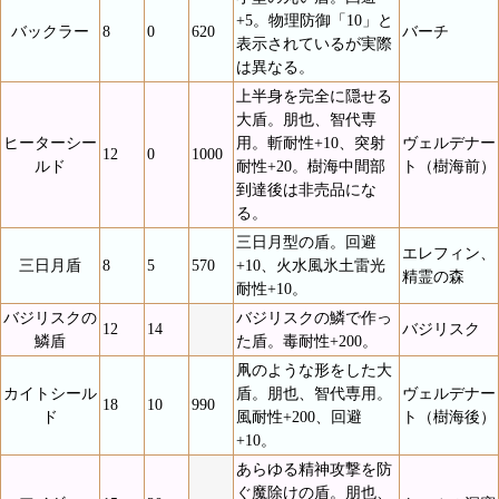
+5。物理防御「10」と
バックラー
8
0
620
バーチ
表示されているが実際
は異なる。
上半身を完全に隠せる
大盾。朋也、智代専
ヒーターシー
用。斬耐性+10、突射
ヴェルデナー
12
0
1000
ルド
耐性+20。樹海中間部
ト（樹海前）
到達後は非売品にな
る。
三日月型の盾。回避
エレフィン、
三日月盾
8
5
570
+10、火水風氷土雷光
精霊の森
耐性+10。
バジリスクの
バジリスクの鱗で作っ
12
14
バジリスク
鱗盾
た盾。毒耐性+200。
凧のような形をした大
カイトシール
盾。朋也、智代専用。
ヴェルデナー
18
10
990
ド
風耐性+200、回避
ト（樹海後）
+10。
あらゆる精神攻撃を防
ぐ魔除けの盾。朋也、