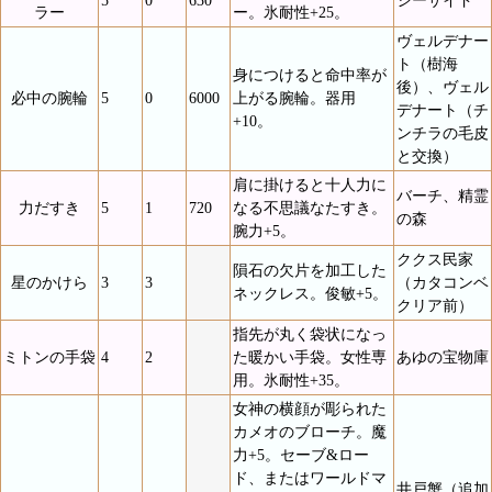
ラー
ー。氷耐性+25。
ヴェルデナー
ト（樹海
身につけると命中率が
後）、ヴェル
必中の腕輪
5
0
6000
上がる腕輪。器用
デナート（チ
+10。
ンチラの毛皮
と交換）
肩に掛けると十人力に
バーチ、精霊
力だすき
5
1
720
なる不思議なたすき。
の森
腕力+5。
ククス民家
隕石の欠片を加工した
星のかけら
3
3
（カタコンベ
ネックレス。俊敏+5。
クリア前）
指先が丸く袋状になっ
ミトンの手袋
4
2
た暖かい手袋。女性専
あゆの宝物庫
用。氷耐性+35。
女神の横顔が彫られた
カメオのブローチ。魔
力+5。セーブ&ロー
ド、またはワールドマ
井戸蟹（追加