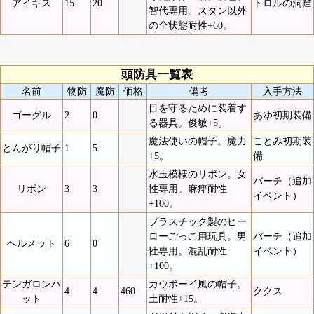
アイギス
15
20
トロルの洞窟
智代専用。スタン以外
の全状態耐性+60。
頭防具一覧表
名前
物防
魔防
価格
備考
入手方法
目を守るために装着す
ゴーグル
2
0
あゆ初期装備
る器具。俊敏+5。
魔法使いの帽子。魔力
ことみ初期装
とんがり帽子
1
5
+5。
備
水玉模様のリボン。女
バーチ（追加
リボン
3
3
性専用。麻痺耐性
イベント）
+100。
プラスチック製のヒー
ローごっこ用玩具。男
バーチ（追加
ヘルメット
6
0
性専用。混乱耐性
イベント）
+100。
テンガロンハ
カウボーイ風の帽子。
4
4
460
ククス
ット
土耐性+15。