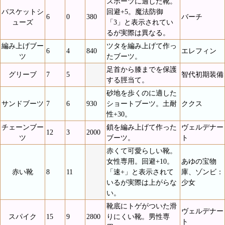
スポーツに適した靴。
バスケットシ
回避+5。魔法防御
6
0
380
バーチ
ューズ
「3」と表示されてい
るが実際は異なる。
編み上げブー
ツタを編み上げて作っ
6
4
840
エレフィン
ツ
たブーツ。
足首から膝までを保護
グリーブ
7
5
智代初期装備
する脛当て。
砂地を歩くのに適した
サンドブーツ
7
6
930
ショートブーツ。土耐
ククス
性+30。
チェーンブー
鎖を編み上げて作った
ヴェルデナー
12
3
2000
ツ
ブーツ。
ト
赤くて可愛らしい靴。
女性専用。回避+10。
あゆの宝物
赤い靴
8
11
「速+」と表示されて
庫、ゾンビ：
いるが実際は上がらな
少女
い。
靴底にトゲがついた滑
ヴェルデナー
スパイク
15
9
2800
りにくい靴。男性専
ト