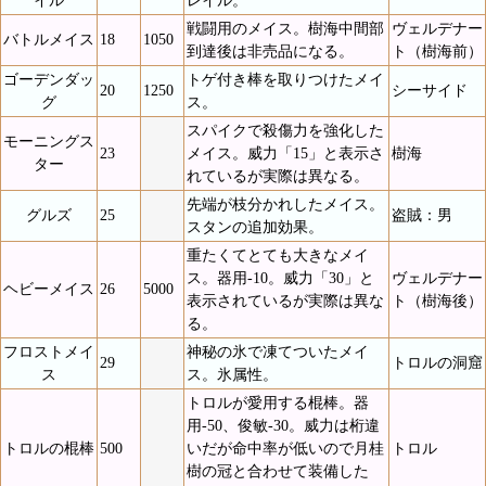
イル
レイル。
戦闘用のメイス。樹海中間部
ヴェルデナー
バトルメイス
18
1050
到達後は非売品になる。
ト（樹海前）
ゴーデンダッ
トゲ付き棒を取りつけたメイ
20
1250
シーサイド
グ
ス。
スパイクで殺傷力を強化した
モーニングス
23
メイス。威力「15」と表示さ
樹海
ター
れているが実際は異なる。
先端が枝分かれしたメイス。
グルズ
25
盗賊：男
スタンの追加効果。
重たくてとても大きなメイ
ス。器用-10。威力「30」と
ヴェルデナー
ヘビーメイス
26
5000
表示されているが実際は異な
ト（樹海後）
る。
フロストメイ
神秘の氷で凍てついたメイ
29
トロルの洞窟
ス
ス。氷属性。
トロルが愛用する棍棒。器
用-50、俊敏-30。威力は桁違
トロルの棍棒
500
いだが命中率が低いので月桂
トロル
樹の冠と合わせて装備した