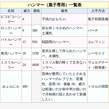
ハンマー（風子専用）一覧表
名前
威力
価格
備考
入手方法
ピコピコハン
4
子供のおもちゃ。
風子初期装備
マー
ロックハンマ
岩を砕く小さめのハンマー。
9
380
バーチ
ー
土属性。
バトルハンマ
15
950
戦闘用のハンマー。
エレフィン
ー
巻貝を模して作られたハンマ
巻貝ハンマー
18
1190
シーサイド
ー。水属性。
ミスリルハン
ミスリル製の軽くて丈夫なハ
ヴェルデナー
24
4600
マー
ンマー。
ト（樹海後）
雷神が愛用していたとされる
ハンマーのレプリカ。雷属
性。器用-50、俊敏-30。威力
みょルにル
480
トロルの洞窟
は桁違いだが命中率が低いの
で月桂樹の冠と合わせて装備
したい。