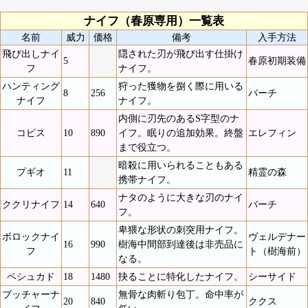
ナイフ（春原専用）一覧表
名前
威力
価格
備考
入手方法
飛び出しナイ
隠された刃が飛び出す仕掛け
5
春原初期装備
フ
ナイフ。
ハンティング
狩った獲物を捌く際に用いる
8
256
バーチ
ナイフ
ナイフ。
内側に刃先のあるS字型のナ
コピス
10
890
イフ。眠りの追加効果。終盤
エレフィン
まで役立つ。
暗殺に用いられることもある
プギオ
11
精霊の森
携帯ナイフ。
ナタのように大きな刃のナイ
ククリナイフ
14
640
バーチ
フ。
卑猥な形状の刺突用ナイフ。
ボロックナイ
ヴェルデナー
16
990
樹海中間部到達後は非売品に
フ
ト（樹海前）
なる。
ペシュカド
18
1480
抉ることに特化したナイフ。
シーサイド
ブッチャーナ
無骨な肉斬り包丁。命中率が
20
840
ククス