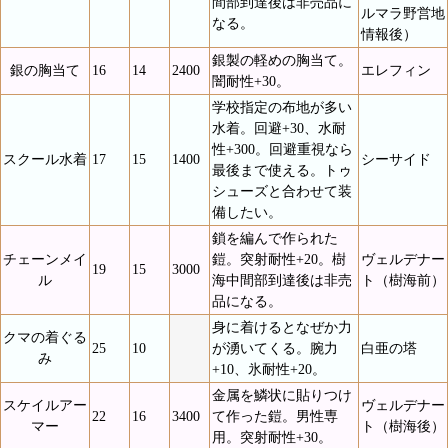
間部到達後は非売品に
ルマラ野営地
なる。
情報後）
銀製の軽めの胸当て。
銀の胸当て
16
14
2400
エレフィン
闇耐性+30。
学校指定の布地が多い
水着。回避+30、水耐
性+300。回避重視なら
スクール水着
17
15
1400
シーサイド
最後まで使える。トゥ
シューズと合わせて装
備したい。
鎖を編んで作られた
チェーンメイ
鎧。突射耐性+20。樹
ヴェルデナー
19
15
3000
ル
海中間部到達後は非売
ト（樹海前）
品になる。
身に着けるとなぜか力
クマの着ぐる
25
10
が湧いてくる。腕力
白亜の塔
み
+10、氷耐性+20。
金属を鱗状に貼りつけ
スケイルアー
ヴェルデナー
22
16
3400
て作った鎧。男性専
マー
ト（樹海後）
用。突射耐性+30。