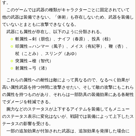
す。
このゲームでは武器の種類がキャラクターごとに固定されていて
他の武器は装備できない。「体術」も存在しないため、武器を装備し
ていないとまともに攻撃できなくなる。
武器にも属性が存在し、以下のように分類される。
斬属性→剣（朋也）、ナイフ（春原）、投具（椋）
叩属性→ハンマー（風子）、メイス（有紀寧）、鞭（杏）、
杖（ことみ）、スリング（あゆ）
突属性→槍（智代）
射属性→弓（渚）
これらの属性への耐性は敵によって異なるので、なるべく効果が
高い属性武器を持つ仲間に攻撃させたい。そして敵の攻撃にもこれら
の属性を持つものがあり、それらは一部防具の装備効果にある各耐性
でダメージを軽減できる。
腕力などのステータスが上下するアイテムを装備してもメニュー
のステータス表示に変化はないが、戦闘では装備によって上下したス
テータスの影響を受ける。
一部の追加効果が付加された武器は、追加効果を発揮した場合に