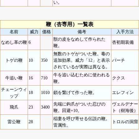
い。
鞭（杏専用）一覧表
名前
威力
価格
備考
入手方法
獣の皮をなめして作られた
なめし革の鞭
6
杏初期装備
鞭。
無数のトゲがついた鞭。毒の
トゲの鞭
10
350
追加効果。威力「12」と表示
バーチ
されているが実際は異なる。
牛を追い込むために使われる
牛追い鞭
16
710
ククス
鞭。
チェーンウィ
18
1010
鎖を繋げて作った鞭。
エレフィン
ップ
先端に鉤爪がついた忍びの
ヴェルデナー
飛爪
23
3400
鞭。回避+10。
ト（樹海後）
稲妻を呼び寄せる伝説の鞭。
雷公鞭
28
トロルの洞窟
雷属性。