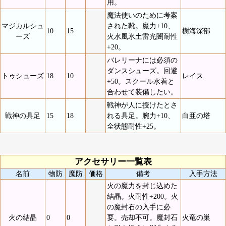
用。
魔法使いのために考案
マジカルシュ
された靴。魔力+10、
10
15
樹海深部
ーズ
火水風氷土雷光闇耐性
+20。
バレリーナには必須の
ダンスシューズ。回避
トゥシューズ
18
10
レイス
+50。スクール水着と
合わせて装備したい。
戦神が人に授けたとさ
戦神の具足
15
18
れる具足。腕力+10、
白亜の塔
全状態耐性+25。
アクセサリー一覧表
名前
物防
魔防
価格
備考
入手方法
火の魔力を封じ込めた
結晶。火耐性+200。火
の魔封石の入手に必
火の結晶
0
0
要。売却不可。魔封石
火竜の巣