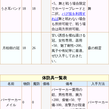
+5。舞と戦う場合限定
うさ耳バンド
18
18
でホーリーブレードと
舞
二択。
バグ技を利用す
れば
舞と戦わない場合
も所持可能で、戦う場
合は両方所持可能。
甘い誘惑を撥ね退ける
冠。女性専用。器用
+50、魅了耐性+200。
月桂樹の冠
18
26
森の精霊
風子や有紀寧に最適。
ぜひ入手しておきた
い。
体防具一覧表
名前
物防
魔防
価格
備考
入手方法
バーサーカー愛用の
鎧。男性専用。腕力
バーサーカー
+200、俊敏+50、守
0
0
バーサーカー
メイル
備-100。攻撃力が段違