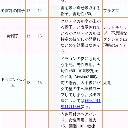
る。
雷を吸い寄せ吸収する
避雷針の帽子
12
12
プラズマ
帽子。雷耐性+50。
クリティカル率が上が
る帽子。と表示されて
レッドキャッ
いるがクリティカルは
プ（不思議な
赤帽子
13
15
特定の技でしか発動し
ダンジョン出
ないので効果はなさそ
現時のみ？）
う。
ドラゴンの炎にも耐え
うる兜。男性専用。火
耐性+50、斬叩突射耐
性+10。Version2.00以
ドラゴンヘル
18
15
前の場合、入手後にバ
火竜
ム
グで壁の中へ座標ワー
プしてしまう。脱出方
法については
雑記2011
年11月16日
参照。
うさ耳付きヘアバン
ド。女性専用。腕力
+5、回避+10、敏捷