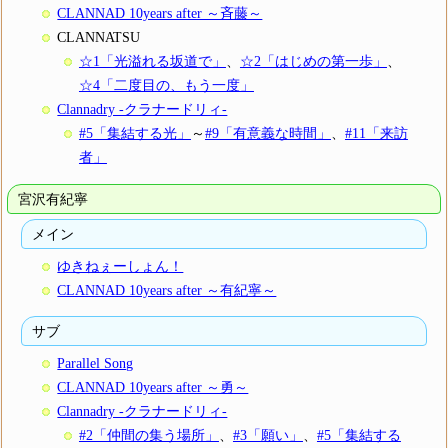
CLANNAD 10years after ～斉藤～
CLANNATSU
☆1「光溢れる坂道で」
、
☆2「はじめの第一歩」
、
☆4「二度目の、もう一度」
Clannadry -クラナードリィ-
#5「集結する光」
～
#9「有意義な時間」
、
#11「来訪
者」
宮沢有紀寧
メイン
ゆきねぇーしょん！
CLANNAD 10years after ～有紀寧～
サブ
Parallel Song
CLANNAD 10years after ～勇～
Clannadry -クラナードリィ-
#2「仲間の集う場所」
、
#3「願い」
、
#5「集結する