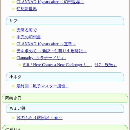
CLANNAD 10years after ～幻想世界～
幻想新世界
サブ
光降る町で
未完の幻想曲
CLANNAD 10years after ～直幸～
光を求めて ～新説・仁科りえ攻略記～
Clannadry -クラナードリィ-
#10「Here Comes a New Chalenger！」
、
#17「残光」
小ネタ
最終回「風子マスター朋也」
岡崎史乃
ちょい役
汐のぶらり旅日記 ～春～
仁科りえ