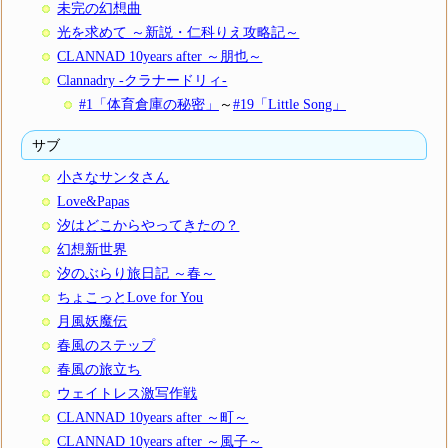
未完の幻想曲
光を求めて ～新説・仁科りえ攻略記～
CLANNAD 10years after ～朋也～
Clannadry -クラナードリィ-
#1「体育倉庫の秘密」
～
#19「Little Song」
サブ
小さなサンタさん
Love&Papas
汐はどこからやってきたの？
幻想新世界
汐のぶらり旅日記 ～春～
ちょこっとLove for You
月風妖魔伝
春風のステップ
春風の旅立ち
ウェイトレス激写作戦
CLANNAD 10years after ～町～
CLANNAD 10years after ～風子～