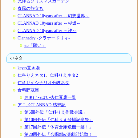
光降るクリスマスガーデン
春風の旅立ち
CLANNAD 10years after ～幻想世界～
CLANNAD 10years after ～杉坂～
CLANNAD 10years after ～汐～
Clannadry -クラナードリィ-
#3「願い」
小ネタ
keyss置き場
仁科りえネタ1
、
仁科りえネタ2
仁科りえシナリオ分岐ネタ
食料貯蔵庫
おまけっぽい杏仁豆腐一覧
アニメCLANNAD 感想記
第5回外伝「仁科りえ作戦会議」
第10回外伝「仁科りえ登場記念祭」
第17回外伝「体育倉庫危機一髪！」
第20回外伝「合唱部&演劇部始動！」