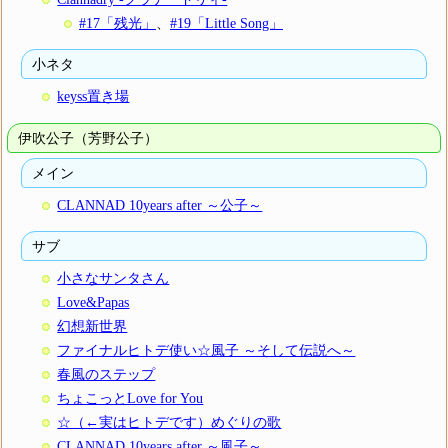
#17「残光」
、
#19「Little Song」
小ネタ
keyss置き場
伊吹公子（芳野公子）
メイン
CLANNAD 10years after ～公子～
サブ
小さなサンタさん
Love&Papas
幻想新世界
ファイナルヒトデ使い☆風子 ～そして伝説へ～
春風のステップ
ちょこっとLove for You
☆（←実はヒトデです）めぐりの歌
CLANNAD 10years after ～風子～