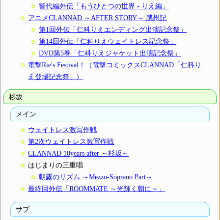
智代編外伝「もうひとつの世界 - りえ編」
アニメCLANNAD ～AFTER STORY～ 感想記
第1回外伝「仁科りえエンディング出演記念祭」
第14回外伝「仁科りえウェイトレス記念祭」
DVD第5巻「仁科りえジャケット出演記念祭」
電撃Rie's Festival！（電撃コミックスCLANNAD「仁科り
え登場記念祭」）
杉坂
メイン
ウェイトレス激写作戦
第2次ウェイトレス激写作戦
CLANNAD 10years after ～杉坂～
はじまりの三重唱
朝露のリズム ～Mezzo-Soprano Part～
最終回外伝「ROOMMATE ～光輝く朝に～」
サブ