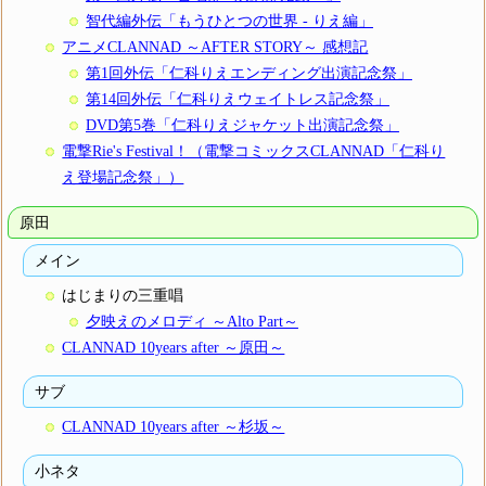
智代編外伝「もうひとつの世界 - りえ編」
アニメCLANNAD ～AFTER STORY～ 感想記
第1回外伝「仁科りえエンディング出演記念祭」
第14回外伝「仁科りえウェイトレス記念祭」
DVD第5巻「仁科りえジャケット出演記念祭」
電撃Rie's Festival！（電撃コミックスCLANNAD「仁科り
え登場記念祭」）
原田
メイン
はじまりの三重唱
夕映えのメロディ ～Alto Part～
CLANNAD 10years after ～原田～
サブ
CLANNAD 10years after ～杉坂～
小ネタ