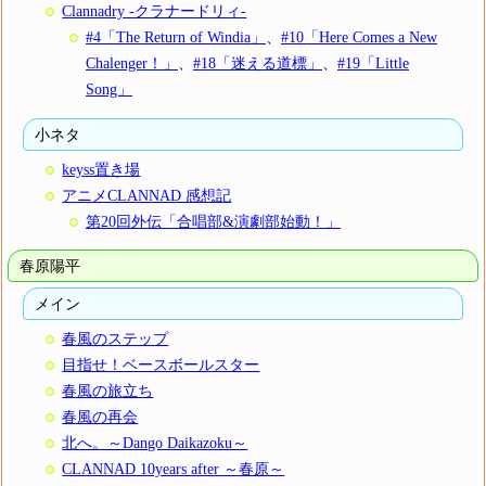
Clannadry -クラナードリィ-
#4「The Return of Windia」
、
#10「Here Comes a New
Chalenger！」
、
#18「迷える道標」
、
#19「Little
Song」
小ネタ
keyss置き場
アニメCLANNAD 感想記
第20回外伝「合唱部&演劇部始動！」
春原陽平
メイン
春風のステップ
目指せ！ベースボールスター
春風の旅立ち
春風の再会
北へ。～Dango Daikazoku～
CLANNAD 10years after ～春原～