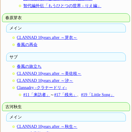
智代編外伝「もうひとつの世界 - りえ編」
春原芽衣
メイン
CLANNAD 10years after ～芽衣～
春風の再会
サブ
春風の旅立ち
CLANNAD 10years after ～美佐枝～
CLANNAD 10years after ～汐～
Clannadry -クラナードリィ-
#11「来訪者」
～
#17「残光」
、
#19「Little Song」
古河秋生
メイン
CLANNAD 10years after ～秋生～