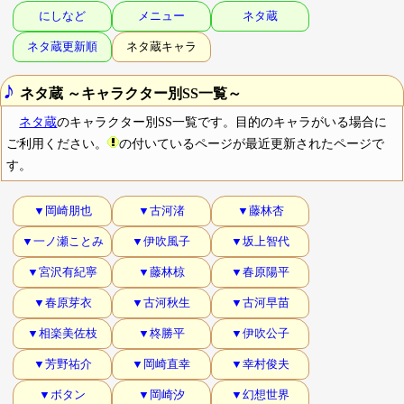
にしなど
メニュー
ネタ蔵
ネタ蔵更新順
ネタ蔵キャラ
♪
ネタ蔵 ～キャラクター別SS一覧～
ネタ蔵
のキャラクター別SS一覧です。目的のキャラがいる場合に
ご利用ください。
の付いているページが最近更新されたページで
す。
▼岡崎朋也
▼古河渚
▼藤林杏
▼一ノ瀬ことみ
▼伊吹風子
▼坂上智代
▼宮沢有紀寧
▼藤林椋
▼春原陽平
▼春原芽衣
▼古河秋生
▼古河早苗
▼相楽美佐枝
▼柊勝平
▼伊吹公子
▼芳野祐介
▼岡崎直幸
▼幸村俊夫
▼ボタン
▼岡崎汐
▼幻想世界