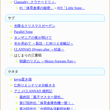
Clannadry -クラナードリィ-
#1「体育倉庫の秘密」
～
#19「Little Song」
サブ
光降るクリスマスガーデン
Parallel Song
タンザニアの夜が明けて
光を求めて ～新説・仁科りえ攻略記～
CLANNAD 10years after ～杉坂～
はじまりの三重唱
朝露のリズム ～Mezzo-Soprano Part～
小ネタ
keyss置き場
仁科りえシナリオ分岐ネタ
アニメCLANNAD 感想記
最終回「風子マスター朋也」
第17回外伝「体育倉庫危機一髪！」
第20回外伝「合唱部&演劇部始動！」