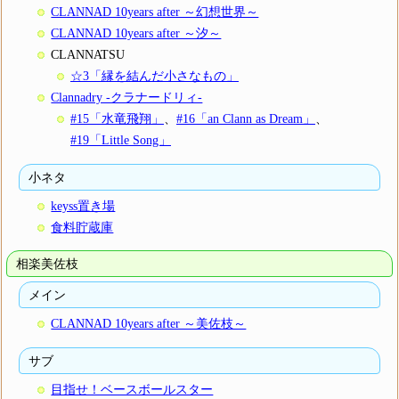
CLANNAD 10years after ～幻想世界～
CLANNAD 10years after ～汐～
CLANNATSU
☆3「縁を結んだ小さなもの」
Clannadry -クラナードリィ-
#15「水竜飛翔」
、
#16「an Clann as Dream」
、
#19「Little Song」
小ネタ
keyss置き場
食料貯蔵庫
相楽美佐枝
メイン
CLANNAD 10years after ～美佐枝～
サブ
目指せ！ベースボールスター