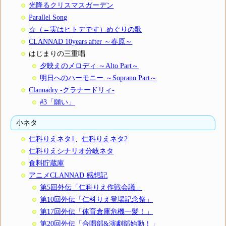
光降るクリスマスガーデン
Parallel Song
☆（←実はヒトデです）めぐりの歌
CLANNAD 10years after ～春原～
はじまりの三重唱
夕映えのメロディ ～Alto Part～
明日へのハーモニー ～Soprano Part～
Clannadry -クラナードリィ-
#3「願い」
小ネタ
仁科りえネタ1
、
仁科りえネタ2
仁科りえシナリオ分岐ネタ
食料貯蔵庫
アニメCLANNAD 感想記
第5回外伝「仁科りえ作戦会議」
第10回外伝「仁科りえ登場記念祭」
第17回外伝「体育倉庫危機一髪！」
第20回外伝「合唱部&演劇部始動！」