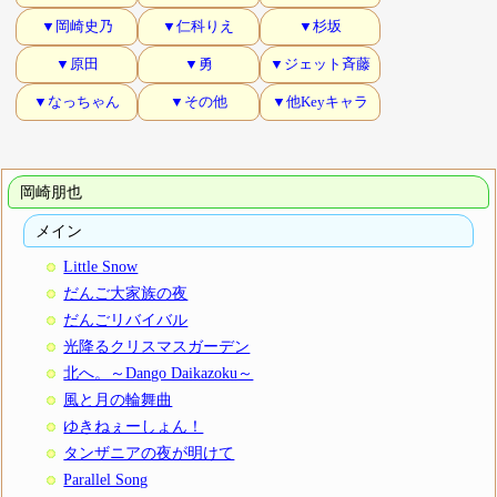
▼岡崎史乃
▼仁科りえ
▼杉坂
▼原田
▼勇
▼ジェット斉藤
▼なっちゃん
▼その他
▼他Keyキャラ
岡崎朋也
メイン
Little Snow
だんご大家族の夜
だんごリバイバル
光降るクリスマスガーデン
北へ。～Dango Daikazoku～
風と月の輪舞曲
ゆきねぇーしょん！
タンザニアの夜が明けて
Parallel Song