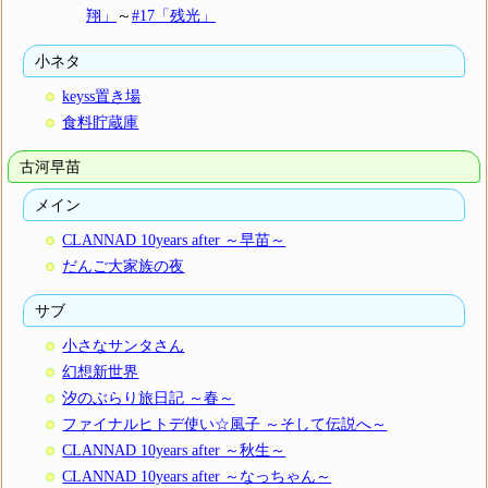
翔」
～
#17「残光」
小ネタ
keyss置き場
食料貯蔵庫
古河早苗
メイン
CLANNAD 10years after ～早苗～
だんご大家族の夜
サブ
小さなサンタさん
幻想新世界
汐のぶらり旅日記 ～春～
ファイナルヒトデ使い☆風子 ～そして伝説へ～
CLANNAD 10years after ～秋生～
CLANNAD 10years after ～なっちゃん～