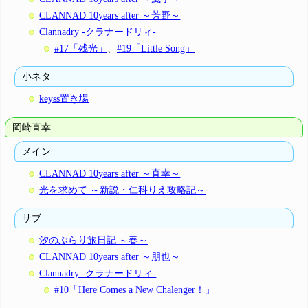
CLANNAD 10years after ～芳野～
Clannadry -クラナードリィ-
#17「残光」
、
#19「Little Song」
小ネタ
keyss置き場
岡崎直幸
メイン
CLANNAD 10years after ～直幸～
光を求めて ～新説・仁科りえ攻略記～
サブ
汐のぶらり旅日記 ～春～
CLANNAD 10years after ～朋也～
Clannadry -クラナードリィ-
#10「Here Comes a New Chalenger！」