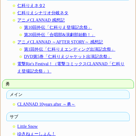
仁科りえネタ2
仁科りえシナリオ分岐ネタ
アニメCLANNAD 感想記
第10回外伝「仁科りえ登場記念祭」
第20回外伝「合唱部&演劇部始動！」
アニメCLANNAD ～AFTER STORY～ 感想記
第1回外伝「仁科りえエンディング出演記念祭」
DVD第5巻「仁科りえジャケット出演記念祭」
電撃Rie's Festival！（電撃コミックスCLANNAD「仁科り
え登場記念祭」）
勇
メイン
CLANNAD 10years after ～勇～
サブ
Little Snow
ゆきねぇーしょん！