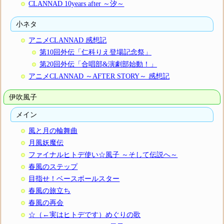
CLANNAD 10years after ～汐～
小ネタ
アニメCLANNAD 感想記
第10回外伝「仁科りえ登場記念祭」
第20回外伝「合唱部&演劇部始動！」
アニメCLANNAD ～AFTER STORY～ 感想記
伊吹風子
メイン
風と月の輪舞曲
月風妖魔伝
ファイナルヒトデ使い☆風子 ～そして伝説へ～
春風のステップ
目指せ！ベースボールスター
春風の旅立ち
春風の再会
☆（←実はヒトデです）めぐりの歌