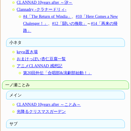
CLANNAD 10years after ～汐～
Clannadry -クラナードリィ-
#4「The Return of Windia」
、
#10「Here Comes a New
Chalenger！」
、
#12「闘いの挽歌」
～
#14「再来の帰
路」
小ネタ
keyss置き場
おまけっぽい杏仁豆腐一覧
アニメCLANNAD 感想記
第20回外伝「合唱部&演劇部始動！」
一ノ瀬ことみ
メイン
CLANNAD 10years after ～ことみ～
光降るクリスマスガーデン
サブ