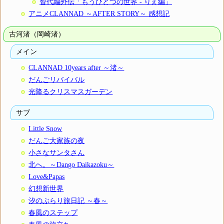
智代編外伝「もうひとつの世界 - りえ編」
アニメCLANNAD ～AFTER STORY～ 感想記
古河渚（岡崎渚）
メイン
CLANNAD 10years after ～渚～
だんごリバイバル
光降るクリスマスガーデン
サブ
Little Snow
だんご大家族の夜
小さなサンタさん
北へ。～Dango Daikazoku～
Love&Papas
幻想新世界
汐のぶらり旅日記 ～春～
春風のステップ