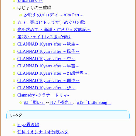
春風の旅立ち
はじまりの三重唱
夕映えのメロディ ～Alto Part～
☆（←実はヒトデです）めぐりの歌
光を求めて ～新説・仁科りえ攻略記～
第2次ウェイトレス激写作戦
CLANNAD 10years after ～秋生～
CLANNAD 10years after ～風子～
CLANNAD 10years after ～杏～
CLANNAD 10years after ～早苗～
CLANNAD 10years after ～幻想世界～
CLANNAD 10years after ～朋也～
CLANNAD 10years after ～汐～
Clannadry -クラナードリィ-
#3「願い」
～
#17「残光」
、
#19「Little Song」
小ネタ
keyss置き場
仁科りえシナリオ分岐ネタ