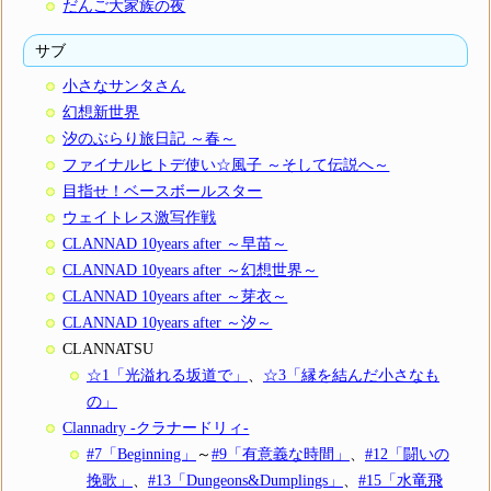
だんご大家族の夜
サブ
小さなサンタさん
幻想新世界
汐のぶらり旅日記 ～春～
ファイナルヒトデ使い☆風子 ～そして伝説へ～
目指せ！ベースボールスター
ウェイトレス激写作戦
CLANNAD 10years after ～早苗～
CLANNAD 10years after ～幻想世界～
CLANNAD 10years after ～芽衣～
CLANNAD 10years after ～汐～
CLANNATSU
☆1「光溢れる坂道で」
、
☆3「縁を結んだ小さなも
の」
Clannadry -クラナードリィ-
#7「Beginning」
～
#9「有意義な時間」
、
#12「闘いの
挽歌」
、
#13「Dungeons&Dumplings」
、
#15「水竜飛