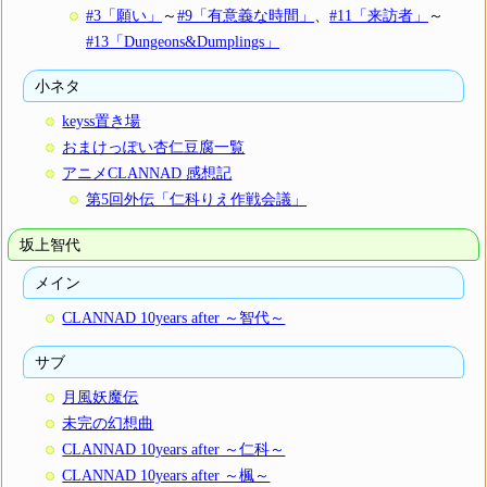
#3「願い」
～
#9「有意義な時間」
、
#11「来訪者」
～
#13「Dungeons&Dumplings」
小ネタ
keyss置き場
おまけっぽい杏仁豆腐一覧
アニメCLANNAD 感想記
第5回外伝「仁科りえ作戦会議」
坂上智代
メイン
CLANNAD 10years after ～智代～
サブ
月風妖魔伝
未完の幻想曲
CLANNAD 10years after ～仁科～
CLANNAD 10years after ～楓～